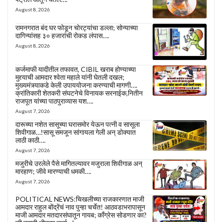
August 8, 2026
रामनगरात बंद घर फोडून चोरट्यांचा डल्ला; सोन्याच्या
दागिन्यांसह ३० हजारांची रोकड लंपास….
August 8, 2026
कर्जमाफी यादीतील तफावत, CIBIL खराब होण्याच्या
मुद्द्याची आमदार श्वेता महाले यांनी घेतली दखल;
मुख्यमंत्र्याकडे केली उपाययोजना करण्याची मागणी….
क्रांतिकारी शेतकरी संघटनेचे विनायक सरनाईक,नितीन
राजपूत यांच्या पाठपुराव्यास यश….
August 7, 2026
दारूच्या नशेत सासूच्या घरासमोर येऊन पत्नी व सासूला
शिवीगाळ…!सासू समजून सांगायला गेली अन् डोक्यात
लाठी काठी….
August 7, 2026
मजुरीचे उरलेले पैसे मागितल्यावर मजुराला शिवीगाळ अन्
मारहाण; जीवे मारण्याची धमकी….
August 7, 2026
POLITICAL NEWS:चिखलीच्या राजकारणात माजी
आमदार राहुल बोंद्रेंचं नाव पुन्हा चर्चेत! आठवडाभरापासून
माजी आमदार मतदारसंघातून गायब; काँग्रेस सोडणार का?