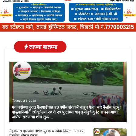
ताज्या बातम्या
August 8, 2026
मन नदीच्या पुरात बैलगाडीसह २७ वर्षीय शेतकरी वाहून गेला; चार बैलांचा मृत्यू!
वाळूमाफियांनी खोदलेल्या २० ते २५ फुटांच्या खड्ड्यांमुळे दुर्घटना घडल्याचा
आरोप; तरुणाचा शोध सुरू….
मेहकरात दारूच्या नशेत युवकाचं डोकं फिरलं; अंगावर
पेट्रोल ओतून घेतलं….