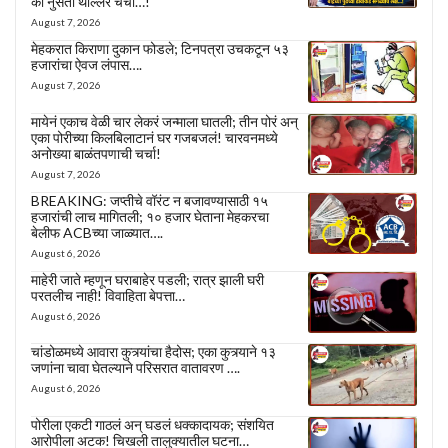
की नुसती थील्लर चर्चा…!
August 7, 2026
मेहकरात किराणा दुकान फोडले; टिनपत्रा उचकटून ५३
हजारांचा ऐवज लंपास….
August 7, 2026
मायेनं एकाच वेळी चार लेकरं जन्माला घातली; तीन पोरं अन्
एका पोरीच्या किलबिलाटानं घर गजबजलं! चारवनमध्ये
अनोख्या बाळंतपणाची चर्चा!
August 7, 2026
BREAKING: जप्तीचे वॉरंट न बजावण्यासाठी १५
हजारांची लाच मागितली; १० हजार घेताना मेहकरचा
बेलीफ ACBच्या जाळ्यात….
August 6, 2026
माहेरी जाते म्हणून घराबाहेर पडली; रात्र झाली घरी
परतलीच नाही! विवाहिता बेपत्ता…
August 6, 2026
चांडोळमध्ये आवारा कुत्र्यांचा हैदोस; एका कुत्र्याने १३
जणांना चावा घेतल्याने परिसरात वातावरण ….
August 6, 2026
पोरीला एकटी गाठलं अन् घडलं धक्कादायक; संशयित
आरोपीला अटक! चिखली तालुक्यातील घटना…