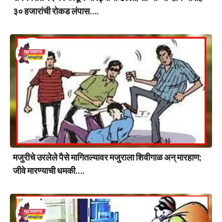
३० हजारांची रोकड लंपास….
मजुरीचे उरलेले पैसे मागितल्यावर मजुराला शिवीगाळ अन् मारहाण;
जीवे मारण्याची धमकी….