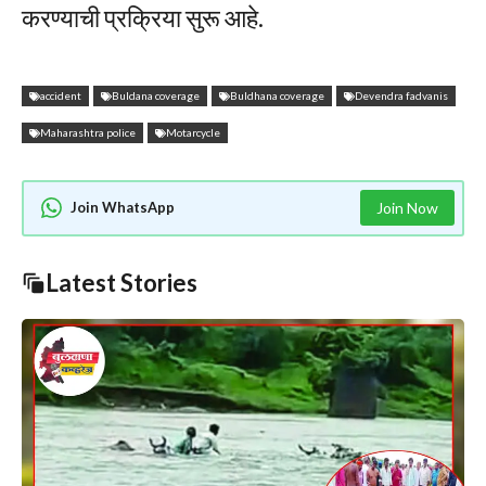
करण्याची प्रक्रिया सुरू आहे.
accident
Buldana coverage
Buldhana coverage
Devendra fadvanis
Maharashtra police
Motarcycle
Join WhatsApp
Join Now
Latest Stories