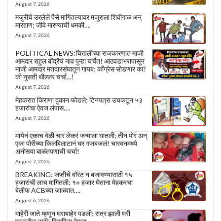
August 7, 2026
मजुरीचे उरलेले पैसे मागितल्यावर मजुराला शिवीगाळ अन्
मारहाण; जीवे मारण्याची धमकी….
August 7, 2026
POLITICAL NEWS:चिखलीच्या राजकारणात माजी
आमदार राहुल बोंद्रेंचं नाव पुन्हा चर्चेत! आठवडाभरापासून
माजी आमदार मतदारसंघातून गायब; काँग्रेस सोडणार का?
की नुसती थील्लर चर्चा…!
August 7, 2026
मेहकरात किराणा दुकान फोडले; टिनपत्रा उचकटून ५३
हजारांचा ऐवज लंपास….
August 7, 2026
मायेनं एकाच वेळी चार लेकरं जन्माला घातली; तीन पोरं अन्
एका पोरीच्या किलबिलाटानं घर गजबजलं! चारवनमध्ये
अनोख्या बाळंतपणाची चर्चा!
August 7, 2026
BREAKING: जप्तीचे वॉरंट न बजावण्यासाठी १५
हजारांची लाच मागितली; १० हजार घेताना मेहकरचा
बेलीफ ACBच्या जाळ्यात….
August 6, 2026
माहेरी जाते म्हणून घराबाहेर पडली; रात्र झाली घरी