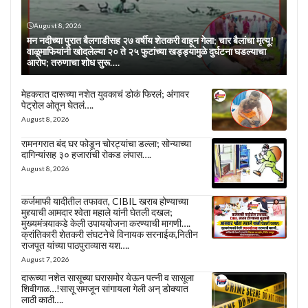
August 8, 2026
मन नदीच्या पुरात बैलगाडीसह २७ वर्षीय शेतकरी वाहून गेला; चार बैलांचा मृत्यू!
वाळूमाफियांनी खोदलेल्या २० ते २५ फुटांच्या खड्ड्यांमुळे दुर्घटना घडल्याचा
आरोप; तरुणाचा शोध सुरू….
मेहकरात दारूच्या नशेत युवकाचं डोकं फिरलं; अंगावर
पेट्रोल ओतून घेतलं….
August 8, 2026
रामनगरात बंद घर फोडून चोरट्यांचा डल्ला; सोन्याच्या
दागिन्यांसह ३० हजारांची रोकड लंपास….
August 8, 2026
कर्जमाफी यादीतील तफावत, CIBIL खराब होण्याच्या
मुद्द्याची आमदार श्वेता महाले यांनी घेतली दखल;
मुख्यमंत्र्याकडे केली उपाययोजना करण्याची मागणी….
क्रांतिकारी शेतकरी संघटनेचे विनायक सरनाईक,नितीन
राजपूत यांच्या पाठपुराव्यास यश….
August 7, 2026
दारूच्या नशेत सासूच्या घरासमोर येऊन पत्नी व सासूला
शिवीगाळ…!सासू समजून सांगायला गेली अन् डोक्यात
लाठी काठी….