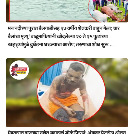
मन नदीच्या पुरात बैलगाडीसह २७ वर्षीय शेतकरी वाहून गेला; चार
बैलांचा मृत्यू! वाळूमाफियांनी खोदलेल्या २० ते २५ फुटांच्या
खड्ड्यांमुळे दुर्घटना घडल्याचा आरोप; तरुणाचा शोध सुरू….
मेहकरात दारूच्या नशेत युवकाचं डोकं फिरलं; अंगावर पेट्रोल ओतून