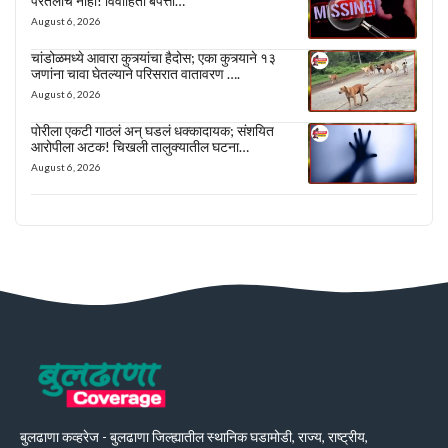
परतलीच नाही! विवाहिता बेपत्ता…
August 6, 2026
चांडोळमध्ये आवारा कुत्र्यांचा हैदोस; एका कुत्र्याने १३
जणांना चावा घेतल्याने परिसरात वातावरण ….
August 6, 2026
पोरीला एकटी गाठलं अन् घडलं धक्कादायक; संशयित
आरोपीला अटक! चिखली तालुक्यातील घटना…
August 6, 2026
बुलढाणा कव्हरेज - बुलढाणा जिल्ह्यातील स्थानिक घडामोडी, राज्य, राष्ट्रीय,