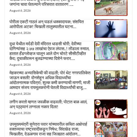
जणांना चावा घेतल्याने परिसरात वातावरण ….
August 6, 2026
पोरीला एकटी गाठलं अन् घडलं धक्कादायक; संशयित
आरोपीला अटक! चिखली तालुक्यातील घटना…
August 6, 2026
दुधा येथील मर्दडी देवी मंदिरात धाडसी चोरी; देवीच्या
दागिन्यांसह २.७७ लाखांचा ऐवज लंपास..! तोंडाला रुमाल,
हातात हँडग्लोव्हज घालून आले दोन चोरटे सीसीटीव्हीत
कैद; दुचाकीवरून बुलढाण्याच्या दिशेने फरार….
August 6, 2026
मेहकरच्या अभ्यासिकेची फी वाढली; पोरं थेट नगरपालिकेत
जाऊन बसली! दोनशेहून अधिक विद्यार्थ्यांचा
आंदोलनात्मक पवित्रा; शुल्क कमी करण्याची मागणी, माजी
आमदार संजय रायमूलकरांनी घेतली विद्यार्थ्यांची बाजू….
August 6, 2026
लगीन करतो म्हणत जवळीक वाढवली; पोटात बाळ आलं,
अन् पठ्ठ्यानं लग्नाला नकार दिला!
August 6, 2026
उपमुख्यमंत्री सुनेत्रा पवार यांच्यावरील कथित आक्षेपार्ह
वक्तव्याचा राष्ट्रवादीकडून निषेध; सिंदखेड राजा,
चिखलीत, देऊळगाव राजा सह जिल्ह्यात आंदोलन…