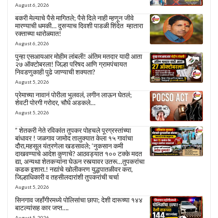
August 6, 2026
बकरी मेल्याचे पैसे मागितले; पैसे दिले नाही म्हणून जीवे
मारण्याची धमकी… दुसऱ्याच दिवशी पाडळी शिंदेत म्हातारा
रक्ताच्या थारोळ्यात!
August 6, 2026
पुन्हा एसआयआर मोहीम लांबली! अंतिम मतदार यादी आता
२७ ऑक्टोबरला! जिल्हा परिषद आणि ग्रामपंचायत
निवडणुकाही पुढे जाण्याची शक्यता?
August 5, 2026
प्रेमाच्या नावानं पोरीला भुलवलं, लगीन लाऊन घेतलं;
शेवटी पोरगी गरोदर, चौघे अडकले…
August 5, 2026
” शेतकरी नेते रविकांत तुपकर पोहचले पूरग्रस्तांच्या
बांधावर ! जळगाव जामोद तालुक्यात केला १५ गावांचा
दौरा,महसूल यंत्रणेला खडसावले; ‘नुकसान कमी
दाखवण्याचे आदेश कुणाचे? आठवड्यात १०० टक्के मदत
द्या, अन्यथा शेतकऱ्यांना घेऊन रस्त्यावर उतरू…तुपकरांचा
कडक इशारा.! नद्यांचे खोलीकरण युद्धपातळीवर करा,
जिल्हाधिकारी व तहसीलदारांशी तुपकरांची चर्चा
August 5, 2026
सिनगाव जहाँगीरमध्ये पोलिसांचा छापा; देशी दारूच्या १४४
बाटल्यांसह कार जप्त….
August 5, 2026