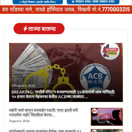
ताज्या बातम्या
August 6, 2026
BREAKING: जप्तीचे वॉरंट न बजावण्यासाठी १५ हजारांची लाच मागितली;
१० हजार घेताना मेहकरचा बेलीफ ACBच्या जाळ्यात….
माहेरी जाते म्हणून घराबाहेर पडली; रात्र झाली घरी
परतलीच नाही! विवाहिता बेपत्ता…
August 6, 2026
चांडोळमध्ये आवारा कुत्र्यांचा हैदोस; एका कुत्र्याने १३