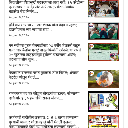
चिखलीच्या शिवसृष्टी प्रकल्पाला आता गती! ६५ कोटींच्या
प्रकल्पाचा १५ दिवसांत डीपीआर; पर्यटनमंत्र्यांच्या
बैठकीत मोठा निर्णय….
August 8, 2026
हॉर्न वाजवल्याचा राग अन् शेतकऱ्यांना बेदम मारहाण;
हातणीजवळ सहा जणांचा राडा….
August 8, 2026
मन नदीच्या पुरात बैलगाडीसह २७ वर्षीय शेतकरी वाहून
गेला; चार बैलांचा मृत्यू! वाळूमाफियांनी खोदलेल्या २० ते
२५ फुटांच्या खड्ड्यांमुळे दुर्घटना घडल्याचा आरोप;
तरुणाचा शोध सुरू….
August 8, 2026
मेहकरात दारूच्या नशेत युवकाचं डोकं फिरलं; अंगावर
पेट्रोल ओतून घेतलं….
August 8, 2026
रामनगरात बंद घर फोडून चोरट्यांचा डल्ला; सोन्याच्या
दागिन्यांसह ३० हजारांची रोकड लंपास….
August 8, 2026
कर्जमाफी यादीतील तफावत, CIBIL खराब होण्याच्या
मुद्द्याची आमदार श्वेता महाले यांनी घेतली दखल;
मुख्यमंत्र्याकडे केली उपाययोजना करण्याची मागणी….