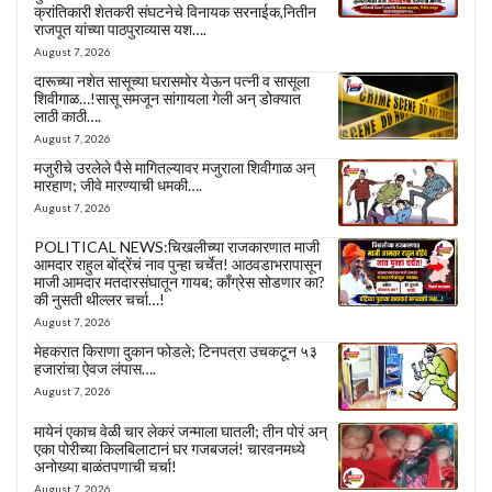
क्रांतिकारी शेतकरी संघटनेचे विनायक सरनाईक,नितीन
राजपूत यांच्या पाठपुराव्यास यश….
August 7, 2026
दारूच्या नशेत सासूच्या घरासमोर येऊन पत्नी व सासूला
शिवीगाळ…!सासू समजून सांगायला गेली अन् डोक्यात
लाठी काठी….
August 7, 2026
मजुरीचे उरलेले पैसे मागितल्यावर मजुराला शिवीगाळ अन्
मारहाण; जीवे मारण्याची धमकी….
August 7, 2026
POLITICAL NEWS:चिखलीच्या राजकारणात माजी
आमदार राहुल बोंद्रेंचं नाव पुन्हा चर्चेत! आठवडाभरापासून
माजी आमदार मतदारसंघातून गायब; काँग्रेस सोडणार का?
की नुसती थील्लर चर्चा…!
August 7, 2026
मेहकरात किराणा दुकान फोडले; टिनपत्रा उचकटून ५३
हजारांचा ऐवज लंपास….
August 7, 2026
मायेनं एकाच वेळी चार लेकरं जन्माला घातली; तीन पोरं अन्
एका पोरीच्या किलबिलाटानं घर गजबजलं! चारवनमध्ये
अनोख्या बाळंतपणाची चर्चा!
August 7, 2026