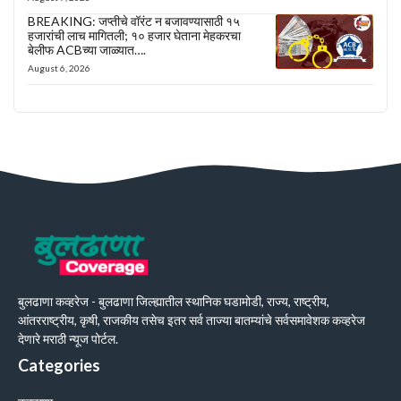
BREAKING: जप्तीचे वॉरंट न बजावण्यासाठी १५
हजारांची लाच मागितली; १० हजार घेताना मेहकरचा
बेलीफ ACBच्या जाळ्यात….
August 6, 2026
बुलढाणा कव्हरेज - बुलढाणा जिल्ह्यातील स्थानिक घडामोडी, राज्य, राष्ट्रीय,
आंतरराष्ट्रीय, कृषी, राजकीय तसेच इतर सर्व ताज्या बातम्यांचे सर्वसमावेशक कव्हरेज
देणारे मराठी न्यूज पोर्टल.
Categories