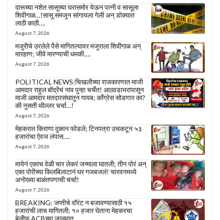
दारूच्या नशेत सासूच्या घरासमोर येऊन पत्नी व सासूला
शिवीगाळ…!सासू समजून सांगायला गेली अन् डोक्यात
लाठी काठी….
August 7, 2026
मजुरीचे उरलेले पैसे मागितल्यावर मजुराला शिवीगाळ अन्
मारहाण; जीवे मारण्याची धमकी….
August 7, 2026
POLITICAL NEWS:चिखलीच्या राजकारणात माजी
आमदार राहुल बोंद्रेंचं नाव पुन्हा चर्चेत! आठवडाभरापासून
माजी आमदार मतदारसंघातून गायब; काँग्रेस सोडणार का?
की नुसती थील्लर चर्चा…!
August 7, 2026
मेहकरात किराणा दुकान फोडले; टिनपत्रा उचकटून ५३
हजारांचा ऐवज लंपास….
August 7, 2026
मायेनं एकाच वेळी चार लेकरं जन्माला घातली; तीन पोरं अन्
एका पोरीच्या किलबिलाटानं घर गजबजलं! चारवनमध्ये
अनोख्या बाळंतपणाची चर्चा!
August 7, 2026
BREAKING: जप्तीचे वॉरंट न बजावण्यासाठी १५
हजारांची लाच मागितली; १० हजार घेताना मेहकरचा
बेलीफ ACBच्या जाळ्यात….