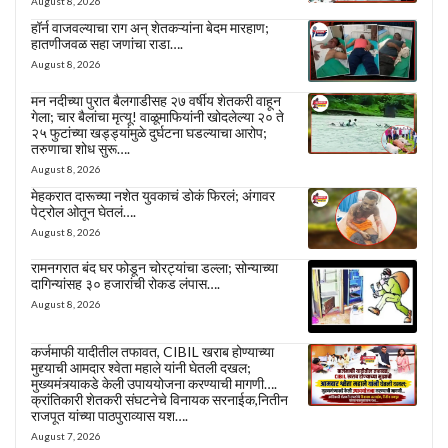
August 8, 2026
हॉर्न वाजवल्याचा राग अन् शेतकऱ्यांना बेदम मारहाण;
हातणीजवळ सहा जणांचा राडा….
August 8, 2026
मन नदीच्या पुरात बैलगाडीसह २७ वर्षीय शेतकरी वाहून
गेला; चार बैलांचा मृत्यू! वाळूमाफियांनी खोदलेल्या २० ते
२५ फुटांच्या खड्ड्यांमुळे दुर्घटना घडल्याचा आरोप;
तरुणाचा शोध सुरू….
August 8, 2026
मेहकरात दारूच्या नशेत युवकाचं डोकं फिरलं; अंगावर
पेट्रोल ओतून घेतलं….
August 8, 2026
रामनगरात बंद घर फोडून चोरट्यांचा डल्ला; सोन्याच्या
दागिन्यांसह ३० हजारांची रोकड लंपास….
August 8, 2026
कर्जमाफी यादीतील तफावत, CIBIL खराब होण्याच्या
मुद्द्याची आमदार श्वेता महाले यांनी घेतली दखल;
मुख्यमंत्र्याकडे केली उपाययोजना करण्याची मागणी….
क्रांतिकारी शेतकरी संघटनेचे विनायक सरनाईक,नितीन
राजपूत यांच्या पाठपुराव्यास यश….
August 7, 2026