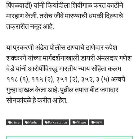
पिंपळवाडी) यांनी फिर्यादीला शिवीगाळ करत काठीने
मारहाण केली. तसेच जीवे मारण्याची धमकी दिल्याचे
तक्रारीत नमूद आहे.
या प्रकरणी अंढेरा पोलीस ठाण्याचे ठाणेदार रुपेश
शक्करगे यांच्या मार्गदर्शनाखाली डायरी अंमलदार गणेश
देडे यांनी आरोपींविरुद्ध भारतीय न्याय संहिता कलम
११८ (१), ११५ (२), ३५१ (२), ३५२, ३ (५) अन्वये
गुन्हा दाखल केला आहे. पुढील तपास बीट जमादार
सोनकांबळे हे करीत आहेत.
crime
Marhan
Police station
Village
मारहाण