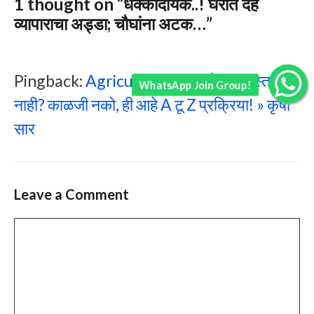
1 thought on “धक्कादायक..! घरात देह
व्यापाराचा अड्डा; चौघांना अटक…”
Pingback:
Agriculture Law: शेताला रस्ता
WhatsApp Join Group!
नाही? काळजी नको, ही आहे A टू Z प्रक्रिया! » कृषी
सार
Leave a Comment
Comment