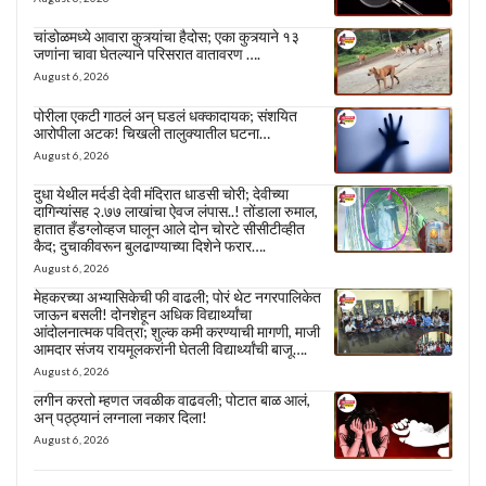
चांडोळमध्ये आवारा कुत्र्यांचा हैदोस; एका कुत्र्याने १३
जणांना चावा घेतल्याने परिसरात वातावरण ….
August 6, 2026
पोरीला एकटी गाठलं अन् घडलं धक्कादायक; संशयित
आरोपीला अटक! चिखली तालुक्यातील घटना…
August 6, 2026
दुधा येथील मर्दडी देवी मंदिरात धाडसी चोरी; देवीच्या
दागिन्यांसह २.७७ लाखांचा ऐवज लंपास..! तोंडाला रुमाल,
हातात हँडग्लोव्हज घालून आले दोन चोरटे सीसीटीव्हीत
कैद; दुचाकीवरून बुलढाण्याच्या दिशेने फरार….
August 6, 2026
मेहकरच्या अभ्यासिकेची फी वाढली; पोरं थेट नगरपालिकेत
जाऊन बसली! दोनशेहून अधिक विद्यार्थ्यांचा
आंदोलनात्मक पवित्रा; शुल्क कमी करण्याची मागणी, माजी
आमदार संजय रायमूलकरांनी घेतली विद्यार्थ्यांची बाजू….
August 6, 2026
लगीन करतो म्हणत जवळीक वाढवली; पोटात बाळ आलं,
अन् पठ्ठ्यानं लग्नाला नकार दिला!
August 6, 2026