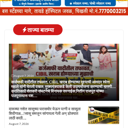
ताज्या बातम्या
August 7, 2026
कर्जमाफी यादीतील तफावत, CIBIL खराब होण्याच्या मुद्द्याची आमदार श्वेता
महाले यांनी घेतली दखल; मुख्यमंत्र्याकडे केली उपाययोजना करण्याची मागणी….
क्रांतिकारी शेतकरी संघटनेचे विनायक सरनाईक,नितीन राजपूत यांच्या
पाठपुराव्यास यश….
दारूच्या नशेत सासूच्या घरासमोर येऊन पत्नी व सासूला
शिवीगाळ…!सासू समजून सांगायला गेली अन् डोक्यात
लाठी काठी….
August 7, 2026