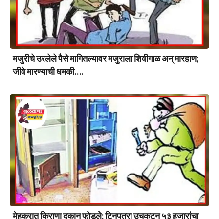
मजुरीचे उरलेले पैसे मागितल्यावर मजुराला शिवीगाळ अन् मारहाण;
जीवे मारण्याची धमकी….
मेहकरात किराणा दुकान फोडले; टिनपत्रा उचकटून ५३ हजारांचा