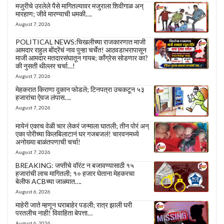
मजुरीचे उरलेले पैसे मागितल्यावर मजुराला शिवीगाळ अन्
मारहाण; जीवे मारण्याची धमकी….
August 7, 2026
POLITICAL NEWS:चिखलीच्या राजकारणात माजी
आमदार राहुल बोंद्रेंचं नाव पुन्हा चर्चेत! आठवडाभरापासून
माजी आमदार मतदारसंघातून गायब; काँग्रेस सोडणार का?
की नुसती थील्लर चर्चा…!
August 7, 2026
मेहकरात किराणा दुकान फोडले; टिनपत्रा उचकटून ५३
हजारांचा ऐवज लंपास….
August 7, 2026
मायेनं एकाच वेळी चार लेकरं जन्माला घातली; तीन पोरं अन्
एका पोरीच्या किलबिलाटानं घर गजबजलं! चारवनमध्ये
अनोख्या बाळंतपणाची चर्चा!
August 7, 2026
BREAKING: जप्तीचे वॉरंट न बजावण्यासाठी १५
हजारांची लाच मागितली; १० हजार घेताना मेहकरचा
बेलीफ ACBच्या जाळ्यात….
August 6, 2026
माहेरी जाते म्हणून घराबाहेर पडली; रात्र झाली घरी
परतलीच नाही! विवाहिता बेपत्ता…
August 6, 2026