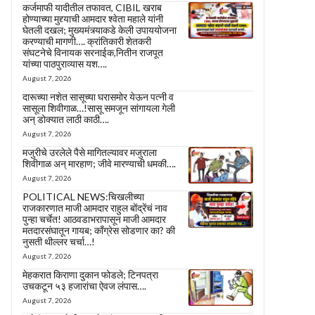
कर्जमाफी यादीतील तफावत, CIBIL खराब
होण्याच्या मुद्द्याची आमदार श्वेता महाले यांनी
घेतली दखल; मुख्यमंत्र्याकडे केली उपाययोजना
करण्याची मागणी…. क्रांतिकारी शेतकरी
संघटनेचे विनायक सरनाईक,नितीन राजपूत
यांच्या पाठपुराव्यास यश….
August 7, 2026
दारूच्या नशेत सासूच्या घरासमोर येऊन पत्नी व
सासूला शिवीगाळ…!सासू समजून सांगायला गेली
अन् डोक्यात लाठी काठी….
August 7, 2026
मजुरीचे उरलेले पैसे मागितल्यावर मजुराला
शिवीगाळ अन् मारहाण; जीवे मारण्याची धमकी….
August 7, 2026
POLITICAL NEWS:चिखलीच्या
राजकारणात माजी आमदार राहुल बोंद्रेंचं नाव
पुन्हा चर्चेत! आठवडाभरापासून माजी आमदार
मतदारसंघातून गायब; काँग्रेस सोडणार का? की
नुसती थील्लर चर्चा…!
August 7, 2026
मेहकरात किराणा दुकान फोडले; टिनपत्रा
उचकटून ५३ हजारांचा ऐवज लंपास….
August 7, 2026