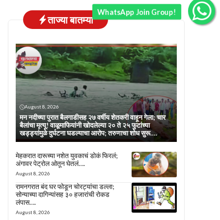
WhatsApp Join Group!
ताज्या बातम्या
August 8, 2026
मन नदीच्या पुरात बैलगाडीसह २७ वर्षीय शेतकरी वाहून गेला; चार
बैलांचा मृत्यू! वाळूमाफियांनी खोदलेल्या २० ते २५ फुटांच्या
खड्ड्यांमुळे दुर्घटना घडल्याचा आरोप; तरुणाचा शोध सुरू….
मेहकरात दारूच्या नशेत युवकाचं डोकं फिरलं;
अंगावर पेट्रोल ओतून घेतलं….
August 8, 2026
रामनगरात बंद घर फोडून चोरट्यांचा डल्ला;
सोन्याच्या दागिन्यांसह ३० हजारांची रोकड
लंपास….
August 8, 2026