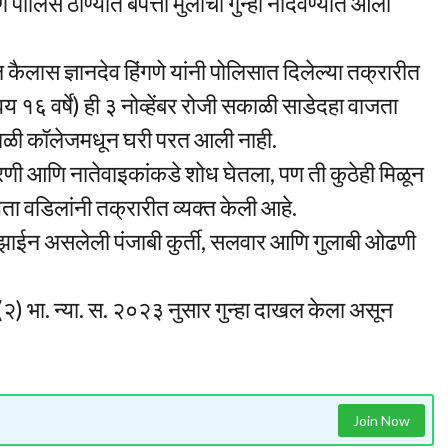
पोलिस ठाण्यात बेपत्ता मुलीचा गुन्हा नोंदवण्यात आला
ल कैलास ज्ञानदेव हिंगणे यांनी पोलिसात दिलेल्या तक्रारीत
वय १६ वर्षे) ही ३ नोव्हेंबर रोजी सकाळी साडेदहा वाजता
यंकाळी कॉलेजमधून घरी परत आली नाही.
रिणी आणि नातेवाइकांकडे शोध घेतला, पण ती कुठेही मिळून
यता वडिलांनी तक्रारीत व्यक्त केली आहे.
 डिझाईन असलेली पंजाबी कुर्ती, सलवार आणि गुलाबी ओढणी
२) भा. न्या. स. २०२३ नुसार गुन्हा दाखल केला असून
Join Now