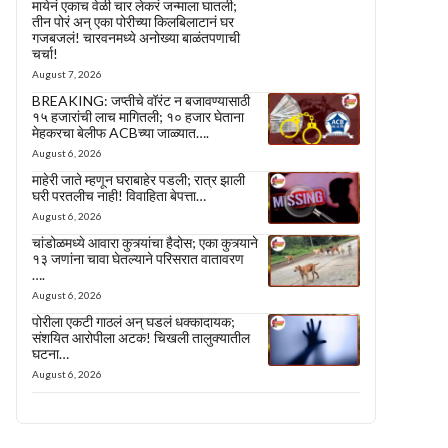
मायेनं एकाच वेळी चार लेकरं जन्माला घातली;
तीन पोरं अन् एका पोरीच्या किलबिलाटानं घर
गजबजलं! चारवनमध्ये अनोख्या बाळंतपणाची
चर्चा!
August 7, 2026
BREAKING: जप्तीचे वॉरंट न बजावण्यासाठी
१५ हजारांची लाच मागितली; १० हजार घेताना
मेहकरचा बेलीफ ACBच्या जाळ्यात….
August 6, 2026
माहेरी जाते म्हणून घराबाहेर पडली; रात्र झाली
घरी परतलीच नाही! विवाहिता बेपत्ता…
August 6, 2026
चांडोळमध्ये आवारा कुत्र्यांचा हैदोस; एका कुत्र्याने
१३ जणांना चावा घेतल्याने परिसरात वातावरण
….
August 6, 2026
पोरीला एकटी गाठलं अन् घडलं धक्कादायक;
संशयित आरोपीला अटक! चिखली तालुक्यातील
घटना…
August 6, 2026