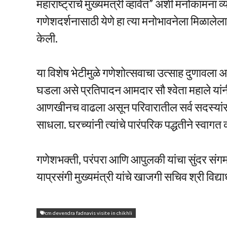
महाराष्ट्राचे मुख्यमंत्री व्हावेत” अशी मनोकामना 
गणेशदर्शनासाठी येणे हा त्या मनोभावनेला मिळाले
केली.
या विशेष भेटीमुळे गणेशोत्सवाचा उत्साह दुणावला अ
घडला असे प्रतिपादन आमदार सौ श्वेता महाले यांनी क
आणखीनच वाढला असून परिवारातील सर्व सदस्यांस
साधला. घरच्यांनी त्यांचे पारंपरिक पद्धतीने स्वागत
गणेशभक्ती, परंपरा आणि आपुलकी यांचा सुंदर संगम
याप्रसंगी मुख्यमंत्री यांचे खाजगी सचिव श्री विद्
cm devendra fadnavis visite in chikhli