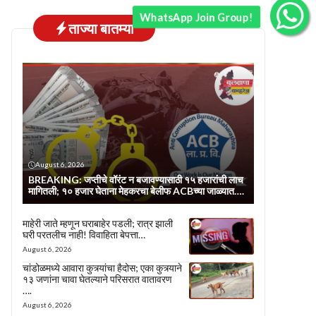
WhatsApp Join Group!
ताज्या बातम्या
August 6, 2026
BREAKING: जप्तीचे वॉरंट न बजावण्यासाठी १५ हजारांची लाच
मागितली; १० हजार घेताना मेहकरचा बेलीफ ACBच्या जाळ्यात….
माहेरी जाते म्हणून घराबाहेर पडली; रात्र झाली
घरी परतलीच नाही! विवाहिता बेपत्ता…
August 6, 2026
चांडोळमध्ये आवारा कुत्र्यांचा हैदोस; एका कुत्र्याने
१३ जणांना चावा घेतल्याने परिसरात वातावरण
….
August 6, 2026