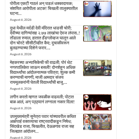
पोरीला एकटी गाठलं अन् घडलं धक्कादायक;
संशयित आरोपीला अटक! चिखली तालुक्यातील
घटना…
August 6, 2026
दुधा येथील मर्दडी देवी मंदिरात धाडसी चोरी;
देवीच्या दागिन्यांसह २.७७ लाखांचा ऐवज लंपास..!
तोंडाला रुमाल, हातात हँडग्लोव्हज घालून आले
दोन चोरटे सीसीटीव्हीत कैद; दुचाकीवरून
बुलढाण्याच्या दिशेने फरार….
August 6, 2026
मेहकरच्या अभ्यासिकेची फी वाढली; पोरं थेट
नगरपालिकेत जाऊन बसली! दोनशेहून अधिक
विद्यार्थ्यांचा आंदोलनात्मक पवित्रा; शुल्क कमी
करण्याची मागणी, माजी आमदार संजय
रायमूलकरांनी घेतली विद्यार्थ्यांची बाजू….
August 6, 2026
लगीन करतो म्हणत जवळीक वाढवली; पोटात
बाळ आलं, अन् पठ्ठ्यानं लग्नाला नकार दिला!
August 6, 2026
उपमुख्यमंत्री सुनेत्रा पवार यांच्यावरील कथित
आक्षेपार्ह वक्तव्याचा राष्ट्रवादीकडून निषेध;
सिंदखेड राजा, चिखलीत, देऊळगाव राजा सह
जिल्ह्यात आंदोलन…
August 6, 2026