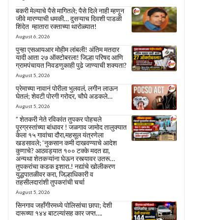
बकरी मेल्याचे पैसे मागितले; पैसे दिले नाही म्हणून
जीवे मारण्याची धमकी… दुसऱ्याच दिवशी पाडळी
शिंदेत म्हातारा रक्ताच्या थारोळ्यात!
August 6, 2026
पुन्हा एसआयआर मोहीम लांबली! अंतिम मतदार
यादी आता २७ ऑक्टोबरला! जिल्हा परिषद आणि
ग्रामपंचायत निवडणुकाही पुढे जाण्याची शक्यता?
August 5, 2026
प्रेमाच्या नावानं पोरीला भुलवलं, लगीन लाऊन
घेतलं; शेवटी पोरगी गरोदर, चौघे अडकले…
August 5, 2026
” शेतकरी नेते रविकांत तुपकर पोहचले
पूरग्रस्तांच्या बांधावर ! जळगाव जामोद तालुक्यात
केला १५ गावांचा दौरा,महसूल यंत्रणेला
खडसावले; ‘नुकसान कमी दाखवण्याचे आदेश
कुणाचे? आठवड्यात १०० टक्के मदत द्या,
अन्यथा शेतकऱ्यांना घेऊन रस्त्यावर उतरू…
तुपकरांचा कडक इशारा.! नद्यांचे खोलीकरण
युद्धपातळीवर करा, जिल्हाधिकारी व
तहसीलदारांशी तुपकरांची चर्चा
August 5, 2026
सिनगाव जहाँगीरमध्ये पोलिसांचा छापा; देशी
दारूच्या १४४ बाटल्यांसह कार जप्त….