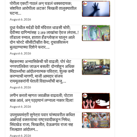
पोरीला एकटी गाठलं अन् घडलं धक्कादायक;
संशयित आरोपीला अटक! चिखली तालुक्यातील
घटना…
August 6, 2026
दुधा येथील मर्दडी देवी मंदिरात धाडसी चोरी;
देवीच्या दागिन्यांसह २.७७ लाखांचा ऐवज लंपास..!
तोंडाला रुमाल, हातात हँडग्लोव्हज घालून आले
दोन चोरटे सीसीटीव्हीत कैद; दुचाकीवरून
बुलढाण्याच्या दिशेने फरार….
August 6, 2026
मेहकरच्या अभ्यासिकेची फी वाढली; पोरं थेट
नगरपालिकेत जाऊन बसली! दोनशेहून अधिक
विद्यार्थ्यांचा आंदोलनात्मक पवित्रा; शुल्क कमी
करण्याची मागणी, माजी आमदार संजय
रायमूलकरांनी घेतली विद्यार्थ्यांची बाजू….
August 6, 2026
लगीन करतो म्हणत जवळीक वाढवली; पोटात
बाळ आलं, अन् पठ्ठ्यानं लग्नाला नकार दिला!
August 6, 2026
उपमुख्यमंत्री सुनेत्रा पवार यांच्यावरील कथित
आक्षेपार्ह वक्तव्याचा राष्ट्रवादीकडून निषेध;
सिंदखेड राजा, चिखलीत, देऊळगाव राजा सह
जिल्ह्यात आंदोलन…
August 6, 2026