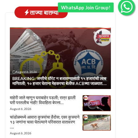
WhatsApp Join Group!
ताज्या बातम्या
August 6, 2026
BREAKING: जप्तीचे वॉरंट न बजावण्यासाठी १५ हजारांची लाच
मागितली; १० हजार घेताना मेहकरचा बेलीफ ACBच्या जाळ्यात….
माहेरी जाते म्हणून घराबाहेर पडली; रात्र झाली
घरी परतलीच नाही! विवाहिता बेपत्ता…
August 6, 2026
चांडोळमध्ये आवारा कुत्र्यांचा हैदोस; एका कुत्र्याने
१३ जणांना चावा घेतल्याने परिसरात वातावरण
….
August 6, 2026