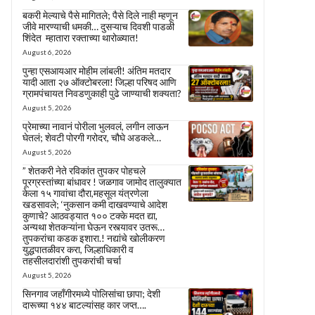
बकरी मेल्याचे पैसे मागितले; पैसे दिले नाही म्हणून
जीवे मारण्याची धमकी… दुसऱ्याच दिवशी पाडळी
शिंदेत म्हातारा रक्ताच्या थारोळ्यात!
August 6, 2026
पुन्हा एसआयआर मोहीम लांबली! अंतिम मतदार
यादी आता २७ ऑक्टोबरला! जिल्हा परिषद आणि
ग्रामपंचायत निवडणुकाही पुढे जाण्याची शक्यता?
August 5, 2026
प्रेमाच्या नावानं पोरीला भुलवलं, लगीन लाऊन
घेतलं; शेवटी पोरगी गरोदर, चौघे अडकले…
August 5, 2026
” शेतकरी नेते रविकांत तुपकर पोहचले
पूरग्रस्तांच्या बांधावर ! जळगाव जामोद तालुक्यात
केला १५ गावांचा दौरा,महसूल यंत्रणेला
खडसावले; ‘नुकसान कमी दाखवण्याचे आदेश
कुणाचे? आठवड्यात १०० टक्के मदत द्या,
अन्यथा शेतकऱ्यांना घेऊन रस्त्यावर उतरू…
तुपकरांचा कडक इशारा.! नद्यांचे खोलीकरण
युद्धपातळीवर करा, जिल्हाधिकारी व
तहसीलदारांशी तुपकरांची चर्चा
August 5, 2026
सिनगाव जहाँगीरमध्ये पोलिसांचा छापा; देशी
दारूच्या १४४ बाटल्यांसह कार जप्त….