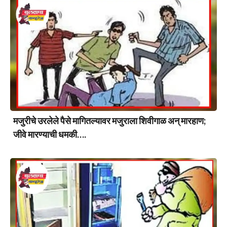
मजुरीचे उरलेले पैसे मागितल्यावर मजुराला शिवीगाळ अन् मारहाण;
जीवे मारण्याची धमकी….