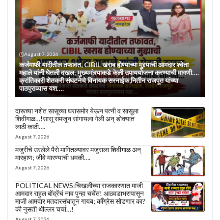
August 7, 2026
कर्जमाफी यादीतील तफावत, CIBIL खराब होण्याच्या मुद्द्याची आमदार श्वेता
महाले यांनी घेतली दखल; मुख्यमंत्र्याकडे केली उपाययोजना करण्याची मागणी….
क्रांतिकारी शेतकरी संघटनेचे विनायक सरनाईक,नितीन राजपूत यांच्या
पाठपुराव्यास यश….
दारूच्या नशेत सासूच्या घरासमोर येऊन पत्नी व सासूला
शिवीगाळ…!सासू समजून सांगायला गेली अन् डोक्यात
लाठी काठी….
August 7, 2026
मजुरीचे उरलेले पैसे मागितल्यावर मजुराला शिवीगाळ अन्
मारहाण; जीवे मारण्याची धमकी….
August 7, 2026
POLITICAL NEWS:चिखलीच्या राजकारणात माजी
आमदार राहुल बोंद्रेंचं नाव पुन्हा चर्चेत! आठवडाभरापासून
माजी आमदार मतदारसंघातून गायब; काँग्रेस सोडणार का?
की नुसती थील्लर चर्चा…!
August 7, 2026