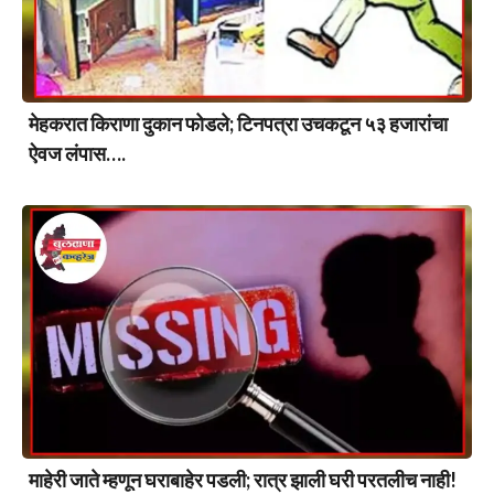
मेहकरात किराणा दुकान फोडले; टिनपत्रा उचकटून ५३ हजारांचा
ऐवज लंपास….
माहेरी जाते म्हणून घराबाहेर पडली; रात्र झाली घरी परतलीच नाही!