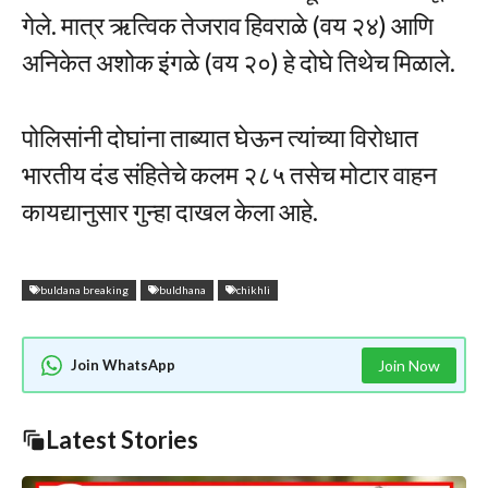
गेले. मात्र ऋत्विक तेजराव हिवराळे (वय २४) आणि
अनिकेत अशोक इंगळे (वय २०) हे दोघे तिथेच मिळाले.
पोलिसांनी दोघांना ताब्यात घेऊन त्यांच्या विरोधात
भारतीय दंड संहितेचे कलम २८५ तसेच मोटार वाहन
कायद्यानुसार गुन्हा दाखल केला आहे.
buldana breaking
buldhana
chikhli
Join WhatsApp
Join Now
Latest Stories