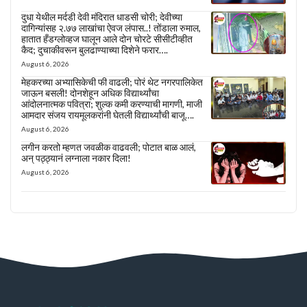
दुधा येथील मर्दडी देवी मंदिरात धाडसी चोरी; देवीच्या
दागिन्यांसह २.७७ लाखांचा ऐवज लंपास..! तोंडाला रुमाल,
हातात हँडग्लोव्हज घालून आले दोन चोरटे सीसीटीव्हीत
कैद; दुचाकीवरून बुलढाण्याच्या दिशेने फरार….
August 6, 2026
मेहकरच्या अभ्यासिकेची फी वाढली; पोरं थेट नगरपालिकेत
जाऊन बसली! दोनशेहून अधिक विद्यार्थ्यांचा
आंदोलनात्मक पवित्रा; शुल्क कमी करण्याची मागणी, माजी
आमदार संजय रायमूलकरांनी घेतली विद्यार्थ्यांची बाजू….
August 6, 2026
लगीन करतो म्हणत जवळीक वाढवली; पोटात बाळ आलं,
अन् पठ्ठ्यानं लग्नाला नकार दिला!
August 6, 2026