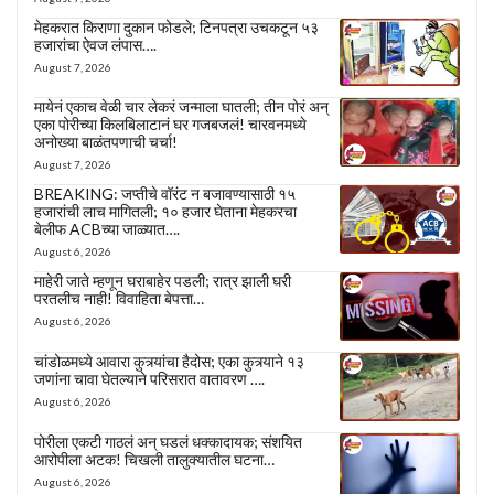
मेहकरात किराणा दुकान फोडले; टिनपत्रा उचकटून ५३
हजारांचा ऐवज लंपास….
August 7, 2026
मायेनं एकाच वेळी चार लेकरं जन्माला घातली; तीन पोरं अन्
एका पोरीच्या किलबिलाटानं घर गजबजलं! चारवनमध्ये
अनोख्या बाळंतपणाची चर्चा!
August 7, 2026
BREAKING: जप्तीचे वॉरंट न बजावण्यासाठी १५
हजारांची लाच मागितली; १० हजार घेताना मेहकरचा
बेलीफ ACBच्या जाळ्यात….
August 6, 2026
माहेरी जाते म्हणून घराबाहेर पडली; रात्र झाली घरी
परतलीच नाही! विवाहिता बेपत्ता…
August 6, 2026
चांडोळमध्ये आवारा कुत्र्यांचा हैदोस; एका कुत्र्याने १३
जणांना चावा घेतल्याने परिसरात वातावरण ….
August 6, 2026
पोरीला एकटी गाठलं अन् घडलं धक्कादायक; संशयित
आरोपीला अटक! चिखली तालुक्यातील घटना…
August 6, 2026