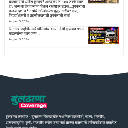
दाखवण्याचे आदेश कुणाचे? आठवड्यात १०० टक्के मदत
द्या, अन्यथा शेतकऱ्यांना घेऊन रस्त्यावर उतरू…तुपकरांचा
कडक इशारा.! नद्यांचे खोलीकरण युद्धपातळीवर करा,
जिल्हाधिकारी व तहसीलदारांशी तुपकरांची चर्चा
August 5, 2026
सिनगाव जहाँगीरमध्ये पोलिसांचा छापा; देशी दारूच्या १४४
बाटल्यांसह कार जप्त….
August 5, 2026
बुलढाणा कव्हरेज - बुलढाणा जिल्ह्यातील स्थानिक घडामोडी, राज्य, राष्ट्रीय,
आंतरराष्ट्रीय, कृषी, राजकीय तसेच इतर सर्व ताज्या बातम्यांचे सर्वसमावेशक कव्हरेज