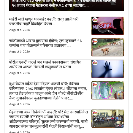
BREAKING: जप्तीचे वॉरंट न बजावण्यासाठी १५ हजारांची लाच मागितली;
१० हजार घेताना मेहकरचा बेलीफ ACBच्या जाळ्यात….
माहेरी जाते म्हणून घराबाहेर पडली; रात्र झाली घरी
परतलीच नाही! विवाहिता बेपत्ता…
August 6, 2026
चांडोळमध्ये आवारा कुत्र्यांचा हैदोस; एका कुत्र्याने १३
जणांना चावा घेतल्याने परिसरात वातावरण ….
August 6, 2026
पोरीला एकटी गाठलं अन् घडलं धक्कादायक; संशयित
आरोपीला अटक! चिखली तालुक्यातील घटना…
August 6, 2026
दुधा येथील मर्दडी देवी मंदिरात धाडसी चोरी; देवीच्या
दागिन्यांसह २.७७ लाखांचा ऐवज लंपास..! तोंडाला रुमाल,
हातात हँडग्लोव्हज घालून आले दोन चोरटे सीसीटीव्हीत
कैद; दुचाकीवरून बुलढाण्याच्या दिशेने फरार….
August 6, 2026
मेहकरच्या अभ्यासिकेची फी वाढली; पोरं थेट नगरपालिकेत
जाऊन बसली! दोनशेहून अधिक विद्यार्थ्यांचा
आंदोलनात्मक पवित्रा; शुल्क कमी करण्याची मागणी, माजी
आमदार संजय रायमूलकरांनी घेतली विद्यार्थ्यांची बाजू….
August 6, 2026