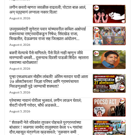
लगीन करतो म्हणत जवळीक वाढवली; पोटात बाळ आलं,
अन् पठ्ठ्यानं लग्नाला नकार दिला!
August 6, 2026
उपमुख्यमंत्री सुनेत्रा पवार यांच्यावरील कथित आक्षेपार्ह
वक्तव्याचा राष्ट्रवादीकडून निषेध; सिंदखेड राजा,
चिखलीत, देऊळगाव राजा सह जिल्ह्यात आंदोलन…
August 6, 2026
बकरी मेल्याचे पैसे मागितले; पैसे दिले नाही म्हणून जीवे
मारण्याची धमकी… दुसऱ्याच दिवशी पाडळी शिंदेत म्हातारा
रक्ताच्या थारोळ्यात!
August 6, 2026
पुन्हा एसआयआर मोहीम लांबली! अंतिम मतदार यादी आता
२७ ऑक्टोबरला! जिल्हा परिषद आणि ग्रामपंचायत
निवडणुकाही पुढे जाण्याची शक्यता?
August 5, 2026
प्रेमाच्या नावानं पोरीला भुलवलं, लगीन लाऊन घेतलं;
शेवटी पोरगी गरोदर, चौघे अडकले…
August 5, 2026
” शेतकरी नेते रविकांत तुपकर पोहचले पूरग्रस्तांच्या
बांधावर ! जळगाव जामोद तालुक्यात केला १५ गावांचा
दौरा,महसूल यंत्रणेला खडसावले; ‘नुकसान कमी