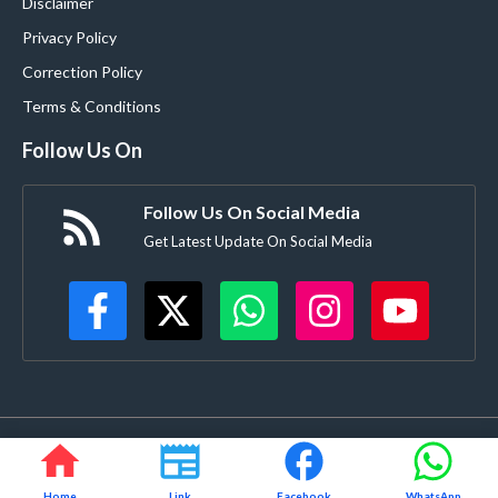
Disclaimer
Privacy Policy
Correction Policy
Terms & Conditions
Follow Us On
Follow Us On Social Media
Get Latest Update On Social Media
©
Buldanacoverage.com
• All rights reserved • Created by-
Rajdhanve.in
Mo. 8378908271
Home
Link
Facebook
WhatsApp