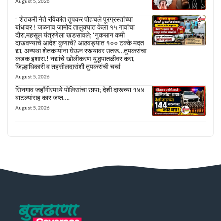
August 5, 2026
” शेतकरी नेते रविकांत तुपकर पोहचले पूरग्रस्तांच्या
बांधावर ! जळगाव जामोद तालुक्यात केला १५ गावांचा
दौरा,महसूल यंत्रणेला खडसावले; ‘नुकसान कमी
दाखवण्याचे आदेश कुणाचे? आठवड्यात १०० टक्के मदत
द्या, अन्यथा शेतकऱ्यांना घेऊन रस्त्यावर उतरू…तुपकरांचा
कडक इशारा.! नद्यांचे खोलीकरण युद्धपातळीवर करा,
जिल्हाधिकारी व तहसीलदारांशी तुपकरांची चर्चा
August 5, 2026
सिनगाव जहाँगीरमध्ये पोलिसांचा छापा; देशी दारूच्या १४४
बाटल्यांसह कार जप्त….
August 5, 2026