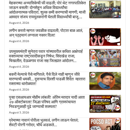
मेहकरच्या अभ्यासिकेची फी वाढली; पोरं थेट नगरपालिकेत
जाऊन बसली! दोनशेहून अधिक विद्यार्थ्यांचा
आंदोलनात्मक पवित्रा; शुल्क कमी करण्याची मागणी, माजी
आमदार संजय रायमूलकरांनी घेतली विद्यार्थ्यांची बाजू….
August 6, 2026
लगीन करतो म्हणत जवळीक वाढवली; पोटात बाळ आलं,
अन् पठ्ठ्यानं लग्नाला नकार दिला!
August 6, 2026
उपमुख्यमंत्री सुनेत्रा पवार यांच्यावरील कथित आक्षेपार्ह
वक्तव्याचा राष्ट्रवादीकडून निषेध; सिंदखेड राजा,
चिखलीत, देऊळगाव राजा सह जिल्ह्यात आंदोलन…
August 6, 2026
बकरी मेल्याचे पैसे मागितले; पैसे दिले नाही म्हणून जीवे
मारण्याची धमकी… दुसऱ्याच दिवशी पाडळी शिंदेत म्हातारा
रक्ताच्या थारोळ्यात!
August 6, 2026
पुन्हा एसआयआर मोहीम लांबली! अंतिम मतदार यादी आता
२७ ऑक्टोबरला! जिल्हा परिषद आणि ग्रामपंचायत
निवडणुकाही पुढे जाण्याची शक्यता?
August 5, 2026
प्रेमाच्या नावानं पोरीला भुलवलं, लगीन लाऊन घेतलं;
शेवटी पोरगी गरोदर, चौघे अडकले…