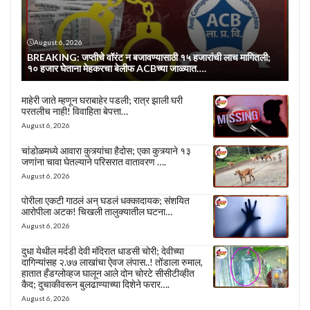
August 6, 2026
BREAKING: जप्तीचे वॉरंट न बजावण्यासाठी १५ हजारांची लाच मागितली;
१० हजार घेताना मेहकरचा बेलीफ ACBच्या जाळ्यात….
माहेरी जाते म्हणून घराबाहेर पडली; रात्र झाली घरी
परतलीच नाही! विवाहिता बेपत्ता…
August 6, 2026
चांडोळमध्ये आवारा कुत्र्यांचा हैदोस; एका कुत्र्याने १३
जणांना चावा घेतल्याने परिसरात वातावरण ….
August 6, 2026
पोरीला एकटी गाठलं अन् घडलं धक्कादायक; संशयित
आरोपीला अटक! चिखली तालुक्यातील घटना…
August 6, 2026
दुधा येथील मर्दडी देवी मंदिरात धाडसी चोरी; देवीच्या
दागिन्यांसह २.७७ लाखांचा ऐवज लंपास..! तोंडाला रुमाल,
हातात हँडग्लोव्हज घालून आले दोन चोरटे सीसीटीव्हीत
कैद; दुचाकीवरून बुलढाण्याच्या दिशेने फरार….
August 6, 2026