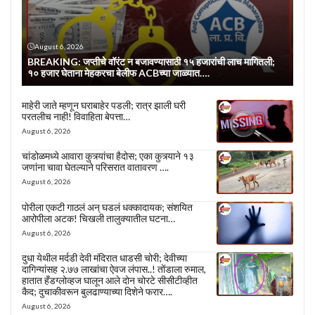
August 6, 2026
BREAKING: जप्तीचे वॉरंट न बजावण्यासाठी १५ हजारांची लाच मागितली;
१० हजार घेताना मेहकरचा बेलीफ ACBच्या जाळ्यात….
माहेरी जाते म्हणून घराबाहेर पडली; रात्र झाली घरी
परतलीच नाही! विवाहिता बेपत्ता…
August 6, 2026
चांडोळमध्ये आवारा कुत्र्यांचा हैदोस; एका कुत्र्याने १३
जणांना चावा घेतल्याने परिसरात वातावरण ….
August 6, 2026
पोरीला एकटी गाठलं अन् घडलं धक्कादायक; संशयित
आरोपीला अटक! चिखली तालुक्यातील घटना…
August 6, 2026
दुधा येथील मर्दडी देवी मंदिरात धाडसी चोरी; देवीच्या
दागिन्यांसह २.७७ लाखांचा ऐवज लंपास..! तोंडाला रुमाल,
हातात हँडग्लोव्हज घालून आले दोन चोरटे सीसीटीव्हीत
कैद; दुचाकीवरून बुलढाण्याच्या दिशेने फरार….
August 6, 2026