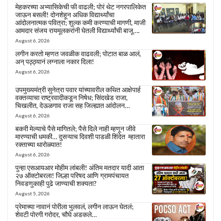
मेहकरच्या अभ्यासिकेची फी वाढली; पोरं थेट नगरपालिकेत
जाऊन बसली! दोनशेहून अधिक विद्यार्थ्यांचा
आंदोलनात्मक पवित्रा; शुल्क कमी करण्याची मागणी, माजी
आमदार संजय रायमूलकरांनी घेतली विद्यार्थ्यांची बाजू….
August 6, 2026
लगीन करतो म्हणत जवळीक वाढवली; पोटात बाळ आलं,
अन् पठ्ठ्यानं लग्नाला नकार दिला!
August 6, 2026
उपमुख्यमंत्री सुनेत्रा पवार यांच्यावरील कथित आक्षेपार्ह
वक्तव्याचा राष्ट्रवादीकडून निषेध; सिंदखेड राजा,
चिखलीत, देऊळगाव राजा सह जिल्ह्यात आंदोलन…
August 6, 2026
बकरी मेल्याचे पैसे मागितले; पैसे दिले नाही म्हणून जीवे
मारण्याची धमकी… दुसऱ्याच दिवशी पाडळी शिंदेत म्हातारा
रक्ताच्या थारोळ्यात!
August 6, 2026
पुन्हा एसआयआर मोहीम लांबली! अंतिम मतदार यादी आता
२७ ऑक्टोबरला! जिल्हा परिषद आणि ग्रामपंचायत
निवडणुकाही पुढे जाण्याची शक्यता?
August 5, 2026
प्रेमाच्या नावानं पोरीला भुलवलं, लगीन लाऊन घेतलं;
शेवटी पोरगी गरोदर, चौघे अडकले…