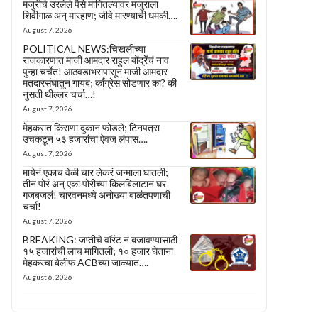
मजुरीचे उरलेले पैसे मागितल्यावर मजुराला
शिवीगाळ अन् मारहाण; जीवे मारण्याची धमकी….
August 7, 2026
POLITICAL NEWS:चिखलीच्या
राजकारणात माजी आमदार राहुल बोंद्रेंचं नाव
पुन्हा चर्चेत! आठवडाभरापासून माजी आमदार
मतदारसंघातून गायब; काँग्रेस सोडणार का? की
नुसती थील्लर चर्चा…!
August 7, 2026
मेहकरात किराणा दुकान फोडले; टिनपत्रा
उचकटून ५३ हजारांचा ऐवज लंपास….
August 7, 2026
मायेनं एकाच वेळी चार लेकरं जन्माला घातली;
तीन पोरं अन् एका पोरीच्या किलबिलाटानं घर
गजबजलं! चारवनमध्ये अनोख्या बाळंतपणाची
चर्चा!
August 7, 2026
BREAKING: जप्तीचे वॉरंट न बजावण्यासाठी
१५ हजारांची लाच मागितली; १० हजार घेताना
मेहकरचा बेलीफ ACBच्या जाळ्यात….
August 6, 2026