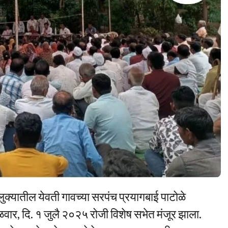
ुक्यातील येवती गावच्या सरपंच प्रयागबाई पाटोळे
वार, दि. १ जुलै २०२५ रोजी विशेष सभेत मंजूर झाला.