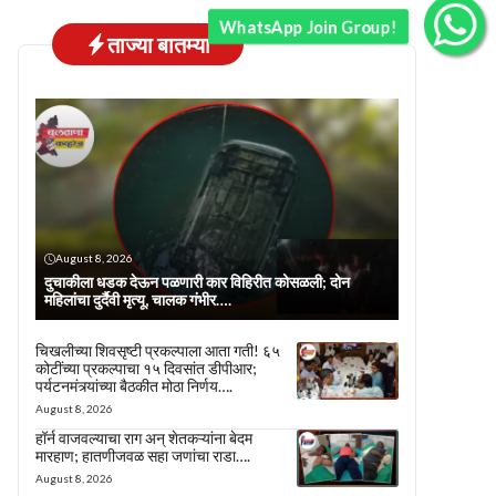
WhatsApp Join Group!
ताज्या बातम्या
August 8, 2026
दुचाकीला धडक देऊन पळणारी कार विहिरीत कोसळली; दोन
महिलांचा दुर्दैवी मृत्यू, चालक गंभीर….
चिखलीच्या शिवसृष्टी प्रकल्पाला आता गती! ६५
कोटींच्या प्रकल्पाचा १५ दिवसांत डीपीआर;
पर्यटनमंत्र्यांच्या बैठकीत मोठा निर्णय….
August 8, 2026
हॉर्न वाजवल्याचा राग अन् शेतकऱ्यांना बेदम
मारहाण; हातणीजवळ सहा जणांचा राडा….
August 8, 2026