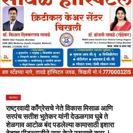
महाराष्ट्र
राष्ट्रवादी काँग्रेसचे नेते विकास मिसाळ आणि
सरपंच सतीश भुतेकर यांनी देऊळगाव घुबे ते
शेळगाव आटोळ बंद पडलेल्या कामासाठी इशारा
देताच पीडब्ल्यूडीने सुरू केले रस्त्याचे काम..!