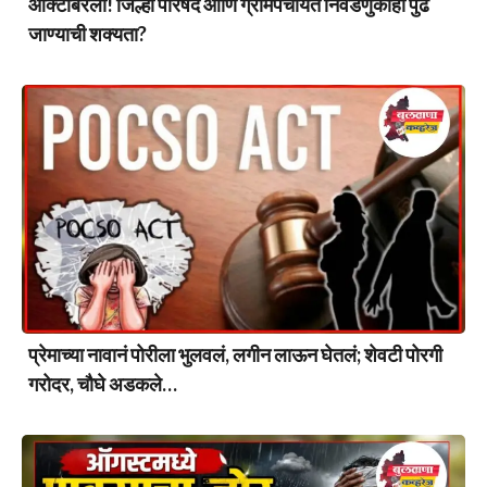
ऑक्टोबरला! जिल्हा परिषद आणि ग्रामपंचायत निवडणुकाही पुढे
जाण्याची शक्यता?
प्रेमाच्या नावानं पोरीला भुलवलं, लगीन लाऊन घेतलं; शेवटी पोरगी
गरोदर, चौघे अडकले…