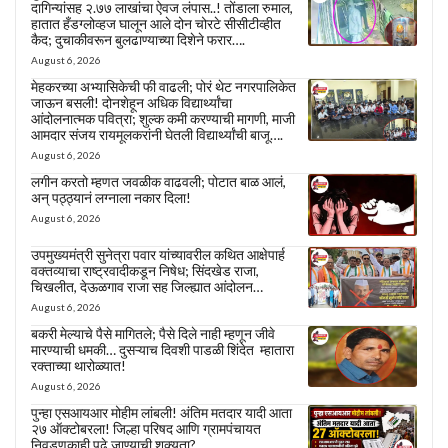
दागिन्यांसह २.७७ लाखांचा ऐवज लंपास..! तोंडाला रुमाल,
हातात हँडग्लोव्हज घालून आले दोन चोरटे सीसीटीव्हीत
कैद; दुचाकीवरून बुलढाण्याच्या दिशेने फरार….
August 6, 2026
मेहकरच्या अभ्यासिकेची फी वाढली; पोरं थेट नगरपालिकेत
जाऊन बसली! दोनशेहून अधिक विद्यार्थ्यांचा
आंदोलनात्मक पवित्रा; शुल्क कमी करण्याची मागणी, माजी
आमदार संजय रायमूलकरांनी घेतली विद्यार्थ्यांची बाजू….
August 6, 2026
लगीन करतो म्हणत जवळीक वाढवली; पोटात बाळ आलं,
अन् पठ्ठ्यानं लग्नाला नकार दिला!
August 6, 2026
उपमुख्यमंत्री सुनेत्रा पवार यांच्यावरील कथित आक्षेपार्ह
वक्तव्याचा राष्ट्रवादीकडून निषेध; सिंदखेड राजा,
चिखलीत, देऊळगाव राजा सह जिल्ह्यात आंदोलन…
August 6, 2026
बकरी मेल्याचे पैसे मागितले; पैसे दिले नाही म्हणून जीवे
मारण्याची धमकी… दुसऱ्याच दिवशी पाडळी शिंदेत म्हातारा
रक्ताच्या थारोळ्यात!
August 6, 2026
पुन्हा एसआयआर मोहीम लांबली! अंतिम मतदार यादी आता
२७ ऑक्टोबरला! जिल्हा परिषद आणि ग्रामपंचायत
निवडणुकाही पुढे जाण्याची शक्यता?