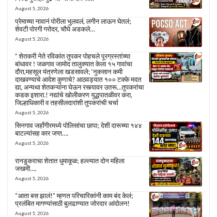
August 5, 2026
प्रेमाच्या नावानं पोरीला भुलवलं, लगीन लाऊन घेतलं;
शेवटी पोरगी गरोदर, चौघे अडकले…
August 5, 2026
” शेतकरी नेते रविकांत तुपकर पोहचले पूरग्रस्तांच्या
बांधावर ! जळगाव जामोद तालुक्यात केला १५ गावांचा
दौरा,महसूल यंत्रणेला खडसावले; ‘नुकसान कमी
दाखवण्याचे आदेश कुणाचे? आठवड्यात १०० टक्के मदत
द्या, अन्यथा शेतकऱ्यांना घेऊन रस्त्यावर उतरू…तुपकरांचा
कडक इशारा.! नद्यांचे खोलीकरण युद्धपातळीवर करा,
जिल्हाधिकारी व तहसीलदारांशी तुपकरांची चर्चा
August 5, 2026
सिनगाव जहाँगीरमध्ये पोलिसांचा छापा; देशी दारूच्या १४४
बाटल्यांसह कार जप्त….
August 5, 2026
रानडुकराचा शेतात धुमाकूळ; हल्ल्यात दोन महिला
जखमी….
August 5, 2026
“आता बस झालं!” म्हणत परिचारिकांनी काम बंद केलं;
प्रलंबित मागण्यांसाठी बुलढाण्यात जोरदार आंदोलन!
August 5, 2026