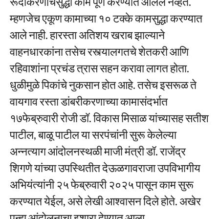
रूंदीकरणाचेसुद्धा काम पूर्ण करण्यात आलेले नव्हते.
म्हणजेच एकूण कामाच्या १० टक्के कामसुद्धा करण्यात
आले नाही. हारस्ता अतिशय खराब झाल्याने
वाहनधारकांना तसेच रस्त्यालगतचे शेतकरी आणि
रहिवाशांना प्रचंड त्रास सहन करावा लागत होता.
धुळीमुळे पिकांचे नुकसान होत आहे. तसेच इसरूळ ते
वायगाव रस्ता डांबरीकरणाच्या कामासंदर्भात
१७फेब्रुवारी रोजी डॉ. विकास मिसाळ यांच्यासह सतीश
पाटील, बाळू पाटील या सरपंचांनी सुरू केलेल्या
अन्नत्याग आंदोलनस्थळी माजी मंत्री डॉ. राजेंद्र
शिगणे यांच्या उपस्थितीत देऊळगावराजा उपविभागीय
अभियंत्यांनी २५ फेब्रुवारी २०२५ पासून काम सुरू
करण्यात येईल, असे लेखी आश्वासन दिले होते. अखेर
पुन्हा आंदोलनाचा इशारा देण्यात आला.