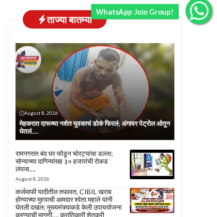
WhatsApp Join Group!
ताज्या बातम्या
August 8, 2026
मेहकरात दारूच्या नशेत युवकाचं डोकं फिरलं; अंगावर पेट्रोल ओतून
घेतलं….
रामनगरात बंद घर फोडून चोरट्यांचा डल्ला;
सोन्याच्या दागिन्यांसह ३० हजारांची रोकड
लंपास….
August 8, 2026
कर्जमाफी यादीतील तफावत, CIBIL खराब
होण्याच्या मुद्द्याची आमदार श्वेता महाले यांनी
घेतली दखल; मुख्यमंत्र्याकडे केली उपाययोजना
करण्याची मागणी…. क्रांतिकारी शेतकरी