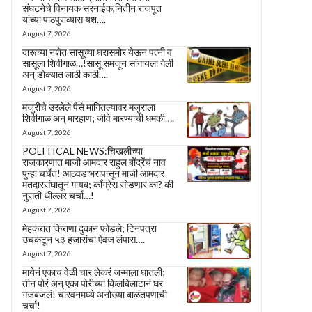
संघटनेचे विनायक सरनाईक,नितीन राजपूत
यांच्या पाठपुराव्यास यश….
August 7, 2026
दारूच्या नशेत सासूच्या घरासमोर येऊन पत्नी व
सासूला शिवीगाळ…!सासू समजून सांगायला गेली
अन् डोक्यात लाठी काठी….
August 7, 2026
मजुरीचे उरलेले पैसे मागितल्यावर मजुराला
शिवीगाळ अन् मारहाण; जीवे मारण्याची धमकी….
August 7, 2026
POLITICAL NEWS:चिखलीच्या
राजकारणात माजी आमदार राहुल बोंद्रेंचं नाव
पुन्हा चर्चेत! आठवडाभरापासून माजी आमदार
मतदारसंघातून गायब; काँग्रेस सोडणार का? की
नुसती थील्लर चर्चा…!
August 7, 2026
मेहकरात किराणा दुकान फोडले; टिनपत्रा
उचकटून ५३ हजारांचा ऐवज लंपास….
August 7, 2026
मायेनं एकाच वेळी चार लेकरं जन्माला घातली;
तीन पोरं अन् एका पोरीच्या किलबिलाटानं घर
गजबजलं! चारवनमध्ये अनोख्या बाळंतपणाची
चर्चा!