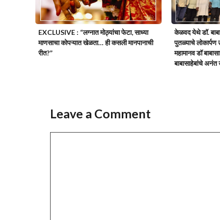
EXCLUSIVE : “लग्नात मोठ्यांचा फेटा, साध्या
केळवद येथे डॉ. बाबा
माणसाचा कोपऱ्यात खेळता… ही कसली मानपानाची
पुतळ्याचे लोकार्पण 
रीत?”
महामानव डॉ बाबासाह
बाबासाहेबांचे अनंत
Leave a Comment
Comment