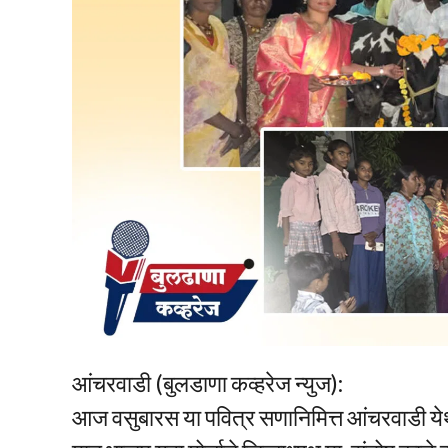
आंचरवाडी (बुलडाणा कव्हरेज न्युज):
आज वसुबारस या पवित्र सणानिमित्त आंचरवाडी येथे