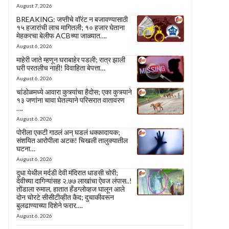
August 7, 2026
BREAKING: जप्तीचे वॉरंट न बजावण्यासाठी
१५ हजारांची लाच मागितली; १० हजार घेताना
मेहकरचा बेलीफ ACBच्या जाळ्यात….
August 6, 2026
माहेरी जाते म्हणून घराबाहेर पडली; रात्र झाली
घरी परतलीच नाही! विवाहिता बेपत्ता…
August 6, 2026
चांडोळमध्ये आवारा कुत्र्यांचा हैदोस; एका कुत्र्याने
१३ जणांना चावा घेतल्याने परिसरात वातावरण
….
August 6, 2026
पोरीला एकटी गाठलं अन् घडलं धक्कादायक;
संशयित आरोपीला अटक! चिखली तालुक्यातील
घटना…
August 6, 2026
दुधा येथील मर्दडी देवी मंदिरात धाडसी चोरी;
देवीच्या दागिन्यांसह २.७७ लाखांचा ऐवज लंपास..!
तोंडाला रुमाल, हातात हँडग्लोव्हज घालून आले
दोन चोरटे सीसीटीव्हीत कैद; दुचाकीवरून
बुलढाण्याच्या दिशेने फरार….
August 6, 2026