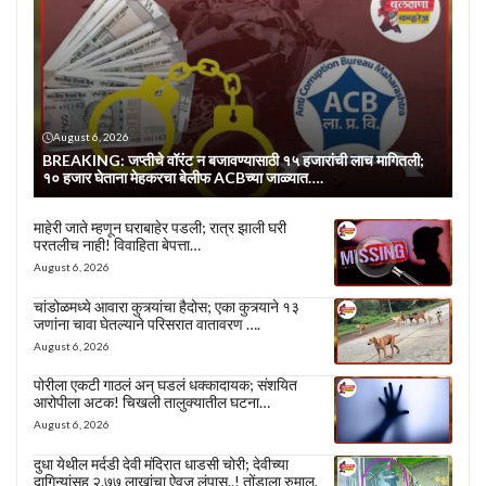
August 6, 2026
BREAKING: जप्तीचे वॉरंट न बजावण्यासाठी १५ हजारांची लाच मागितली;
१० हजार घेताना मेहकरचा बेलीफ ACBच्या जाळ्यात….
माहेरी जाते म्हणून घराबाहेर पडली; रात्र झाली घरी
परतलीच नाही! विवाहिता बेपत्ता…
August 6, 2026
चांडोळमध्ये आवारा कुत्र्यांचा हैदोस; एका कुत्र्याने १३
जणांना चावा घेतल्याने परिसरात वातावरण ….
August 6, 2026
पोरीला एकटी गाठलं अन् घडलं धक्कादायक; संशयित
आरोपीला अटक! चिखली तालुक्यातील घटना…
August 6, 2026
दुधा येथील मर्दडी देवी मंदिरात धाडसी चोरी; देवीच्या
दागिन्यांसह २.७७ लाखांचा ऐवज लंपास..! तोंडाला रुमाल,