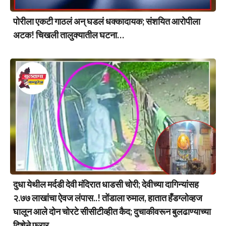
पोरीला एकटी गाठलं अन् घडलं धक्कादायक; संशयित आरोपीला
अटक! चिखली तालुक्यातील घटना…
दुधा येथील मर्दडी देवी मंदिरात धाडसी चोरी; देवीच्या दागिन्यांसह
२.७७ लाखांचा ऐवज लंपास..! तोंडाला रुमाल, हातात हँडग्लोव्हज
घालून आले दोन चोरटे सीसीटीव्हीत कैद; दुचाकीवरून बुलढाण्याच्या
दिशेने फरार….