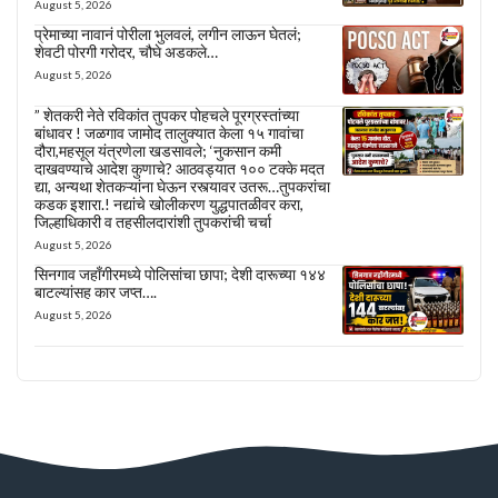
August 5, 2026
प्रेमाच्या नावानं पोरीला भुलवलं, लगीन लाऊन घेतलं;
शेवटी पोरगी गरोदर, चौघे अडकले…
August 5, 2026
” शेतकरी नेते रविकांत तुपकर पोहचले पूरग्रस्तांच्या
बांधावर ! जळगाव जामोद तालुक्यात केला १५ गावांचा
दौरा,महसूल यंत्रणेला खडसावले; ‘नुकसान कमी
दाखवण्याचे आदेश कुणाचे? आठवड्यात १०० टक्के मदत
द्या, अन्यथा शेतकऱ्यांना घेऊन रस्त्यावर उतरू…तुपकरांचा
कडक इशारा.! नद्यांचे खोलीकरण युद्धपातळीवर करा,
जिल्हाधिकारी व तहसीलदारांशी तुपकरांची चर्चा
August 5, 2026
सिनगाव जहाँगीरमध्ये पोलिसांचा छापा; देशी दारूच्या १४४
बाटल्यांसह कार जप्त….
August 5, 2026