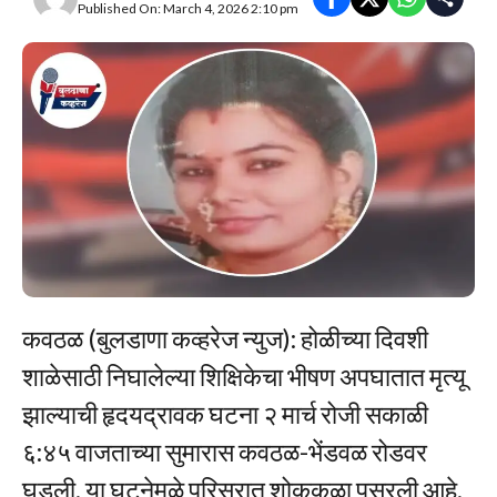
Published On: March 4, 2026 2:10 pm
कवठळ (बुलडाणा कव्हरेज न्युज): होळीच्या दिवशी
शाळेसाठी निघालेल्या शिक्षिकेचा भीषण अपघातात मृत्यू
झाल्याची हृदयद्रावक घटना २ मार्च रोजी सकाळी
६:४५ वाजताच्या सुमारास कवठळ-भेंडवळ रोडवर
घडली. या घटनेमुळे परिसरात शोककळा पसरली आहे.