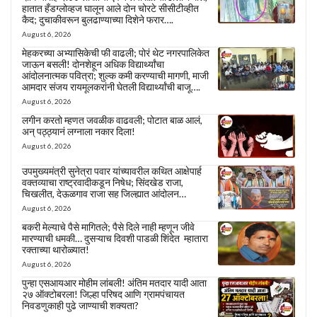
हातात हँडग्लोव्हज घालून आले दोन चोरटे सीसीटीव्हीत
कैद; दुचाकीवरून बुलढाण्याच्या दिशेने फरार….
August 6, 2026
मेहकरच्या अभ्यासिकेची फी वाढली; पोरं थेट नगरपालिकेत
जाऊन बसली! दोनशेहून अधिक विद्यार्थ्यांचा
आंदोलनात्मक पवित्रा; शुल्क कमी करण्याची मागणी, माजी
आमदार संजय रायमूलकरांनी घेतली विद्यार्थ्यांची बाजू….
August 6, 2026
लगीन करतो म्हणत जवळीक वाढवली; पोटात बाळ आलं,
अन् पठ्ठ्यानं लग्नाला नकार दिला!
August 6, 2026
उपमुख्यमंत्री सुनेत्रा पवार यांच्यावरील कथित आक्षेपार्ह
वक्तव्याचा राष्ट्रवादीकडून निषेध; सिंदखेड राजा,
चिखलीत, देऊळगाव राजा सह जिल्ह्यात आंदोलन…
August 6, 2026
बकरी मेल्याचे पैसे मागितले; पैसे दिले नाही म्हणून जीवे
मारण्याची धमकी… दुसऱ्याच दिवशी पाडळी शिंदेत म्हातारा
रक्ताच्या थारोळ्यात!
August 6, 2026
पुन्हा एसआयआर मोहीम लांबली! अंतिम मतदार यादी आता
२७ ऑक्टोबरला! जिल्हा परिषद आणि ग्रामपंचायत
निवडणुकाही पुढे जाण्याची शक्यता?