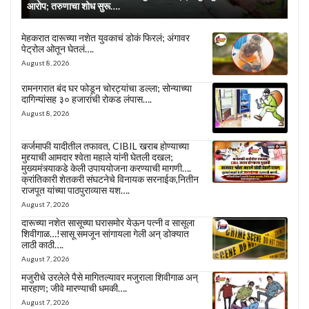
आरोप; तरुणाचा शोध सुरू….
मेहकरात दारूच्या नशेत युवकाचं डोकं फिरलं; अंगावर
पेट्रोल ओतून घेतलं….
August 8, 2026
रामनगरात बंद घर फोडून चोरट्यांचा डल्ला; सोन्याच्या
दागिन्यांसह ३० हजारांची रोकड लंपास….
August 8, 2026
कर्जमाफी यादीतील तफावत, CIBIL खराब होण्याच्या
मुद्द्याची आमदार श्वेता महाले यांनी घेतली दखल;
मुख्यमंत्र्याकडे केली उपाययोजना करण्याची मागणी….
क्रांतिकारी शेतकरी संघटनेचे विनायक सरनाईक,नितीन
राजपूत यांच्या पाठपुराव्यास यश….
August 7, 2026
दारूच्या नशेत सासूच्या घरासमोर येऊन पत्नी व सासूला
शिवीगाळ…!सासू समजून सांगायला गेली अन् डोक्यात
लाठी काठी….
August 7, 2026
मजुरीचे उरलेले पैसे मागितल्यावर मजुराला शिवीगाळ अन्
मारहाण; जीवे मारण्याची धमकी….
August 7, 2026