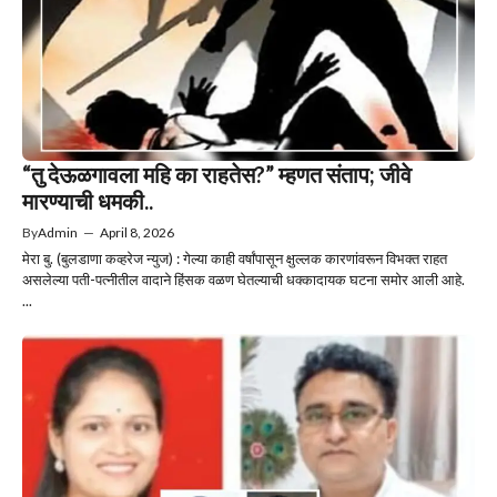
“तु देऊळगावला महि का राहतेस?” म्हणत संताप; जीवे
मारण्याची धमकी..
By
Admin
—
April 8, 2026
मेरा बु. (बुलडाणा कव्हरेज न्युज) : गेल्या काही वर्षांपासून क्षुल्लक कारणांवरून विभक्त राहत
असलेल्या पती-पत्नीतील वादाने हिंसक वळण घेतल्याची धक्कादायक घटना समोर आली आहे.
...