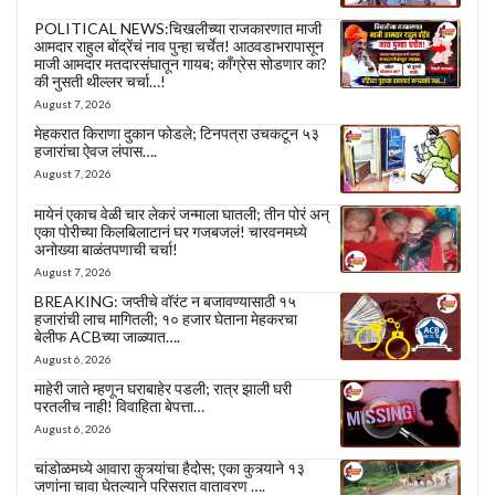
POLITICAL NEWS:चिखलीच्या राजकारणात माजी
आमदार राहुल बोंद्रेंचं नाव पुन्हा चर्चेत! आठवडाभरापासून
माजी आमदार मतदारसंघातून गायब; काँग्रेस सोडणार का?
की नुसती थील्लर चर्चा…!
August 7, 2026
मेहकरात किराणा दुकान फोडले; टिनपत्रा उचकटून ५३
हजारांचा ऐवज लंपास….
August 7, 2026
मायेनं एकाच वेळी चार लेकरं जन्माला घातली; तीन पोरं अन्
एका पोरीच्या किलबिलाटानं घर गजबजलं! चारवनमध्ये
अनोख्या बाळंतपणाची चर्चा!
August 7, 2026
BREAKING: जप्तीचे वॉरंट न बजावण्यासाठी १५
हजारांची लाच मागितली; १० हजार घेताना मेहकरचा
बेलीफ ACBच्या जाळ्यात….
August 6, 2026
माहेरी जाते म्हणून घराबाहेर पडली; रात्र झाली घरी
परतलीच नाही! विवाहिता बेपत्ता…
August 6, 2026
चांडोळमध्ये आवारा कुत्र्यांचा हैदोस; एका कुत्र्याने १३
जणांना चावा घेतल्याने परिसरात वातावरण ….