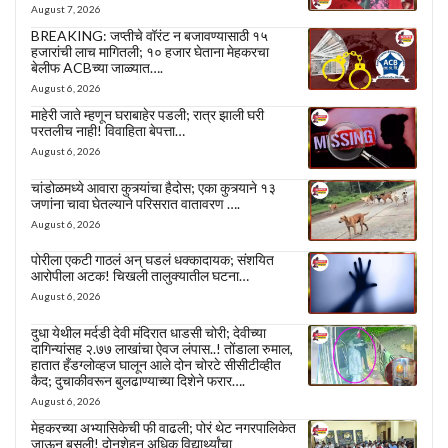
August 7, 2026
BREAKING: जप्तीचे वॉरंट न बजावण्यासाठी १५
हजारांची लाच मागितली; १० हजार घेताना मेहकरचा
बेलीफ ACBच्या जाळ्यात….
August 6, 2026
माहेरी जाते म्हणून घराबाहेर पडली; रात्र झाली घरी
परतलीच नाही! विवाहिता बेपत्ता…
August 6, 2026
चांडोळमध्ये आवारा कुत्र्यांचा हैदोस; एका कुत्र्याने १३
जणांना चावा घेतल्याने परिसरात वातावरण ….
August 6, 2026
पोरीला एकटी गाठलं अन् घडलं धक्कादायक; संशयित
आरोपीला अटक! चिखली तालुक्यातील घटना…
August 6, 2026
दुधा येथील मर्दडी देवी मंदिरात धाडसी चोरी; देवीच्या
दागिन्यांसह २.७७ लाखांचा ऐवज लंपास..! तोंडाला रुमाल,
हातात हँडग्लोव्हज घालून आले दोन चोरटे सीसीटीव्हीत
कैद; दुचाकीवरून बुलढाण्याच्या दिशेने फरार….
August 6, 2026
मेहकरच्या अभ्यासिकेची फी वाढली; पोरं थेट नगरपालिकेत
जाऊन बसली! दोनशेहून अधिक विद्यार्थ्यांचा