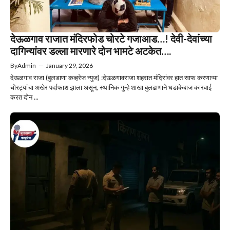
देऊळगाव राजात मंदिरफोड चोरटे गजाआड…! देवी-देवांच्या
दागिन्यांवर डल्ला मारणारे दोन भामटे अटकेत….
By
Admin
—
January 29, 2026
देऊळगाव राजा (बुलडाणा कव्हरेज न्युज) :देऊळगावराजा शहरात मंदिरांवर हात साफ करणाऱ्या
चोरट्यांचा अखेर पर्दाफाश झाला असून, स्थानिक गुन्हे शाखा बुलढाणाने धडाकेबाज कारवाई
करत दोन ...