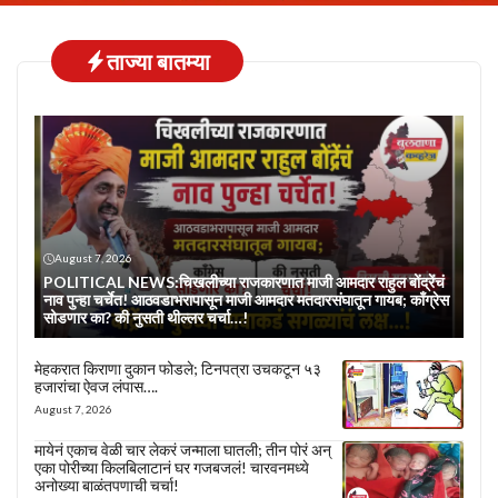
ताज्या बातम्या
August 7, 2026
POLITICAL NEWS:चिखलीच्या राजकारणात माजी आमदार राहुल बोंद्रेंचं
नाव पुन्हा चर्चेत! आठवडाभरापासून माजी आमदार मतदारसंघातून गायब; काँग्रेस
सोडणार का? की नुसती थील्लर चर्चा…!
मेहकरात किराणा दुकान फोडले; टिनपत्रा उचकटून ५३
हजारांचा ऐवज लंपास….
August 7, 2026
मायेनं एकाच वेळी चार लेकरं जन्माला घातली; तीन पोरं अन्
एका पोरीच्या किलबिलाटानं घर गजबजलं! चारवनमध्ये
अनोख्या बाळंतपणाची चर्चा!