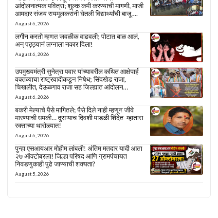
आंदोलनात्मक पवित्रा; शुल्क कमी करण्याची मागणी, माजी
आमदार संजय रायमूलकरांनी घेतली विद्यार्थ्यांची बाजू….
August 6, 2026
लगीन करतो म्हणत जवळीक वाढवली; पोटात बाळ आलं,
अन् पठ्ठ्यानं लग्नाला नकार दिला!
August 6, 2026
उपमुख्यमंत्री सुनेत्रा पवार यांच्यावरील कथित आक्षेपार्ह
वक्तव्याचा राष्ट्रवादीकडून निषेध; सिंदखेड राजा,
चिखलीत, देऊळगाव राजा सह जिल्ह्यात आंदोलन…
August 6, 2026
बकरी मेल्याचे पैसे मागितले; पैसे दिले नाही म्हणून जीवे
मारण्याची धमकी… दुसऱ्याच दिवशी पाडळी शिंदेत म्हातारा
रक्ताच्या थारोळ्यात!
August 6, 2026
पुन्हा एसआयआर मोहीम लांबली! अंतिम मतदार यादी आता
२७ ऑक्टोबरला! जिल्हा परिषद आणि ग्रामपंचायत
निवडणुकाही पुढे जाण्याची शक्यता?
August 5, 2026