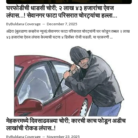
घरफोडीची धाडसी चोरी; २ लाख ४३ हजारांचा ऐवज
लंपास…! सेवानगर फाटा परिसरात चोरट्यांचा हल्ला…
By
Buldana Coverage
—
December 7, 2025
अंढेरा (बुलडाणा कव्हरेज न्युज):सेवानगर फाटा परिसरात चोरट्यांनी घर फोडून तब्बल २ लाख
४३ हजारांचा ऐवज लंपास केल्याची घटना ४ डिसेंबर रोजी घडली. या प्रकरणी ...
मेहकरमध्ये दिवसाढवळ्या चोरी; कारची काच फोडून अडीच
लाखांची रोकड लंपास..!
By
Buldana Coverage
—
November 23, 2025