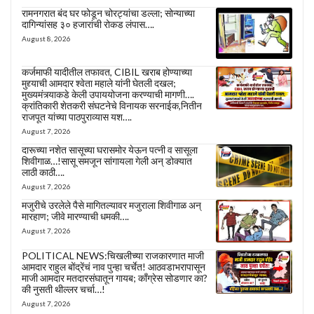
रामनगरात बंद घर फोडून चोरट्यांचा डल्ला; सोन्याच्या
दागिन्यांसह ३० हजारांची रोकड लंपास….
August 8, 2026
कर्जमाफी यादीतील तफावत, CIBIL खराब होण्याच्या
मुद्द्याची आमदार श्वेता महाले यांनी घेतली दखल;
मुख्यमंत्र्याकडे केली उपाययोजना करण्याची मागणी….
क्रांतिकारी शेतकरी संघटनेचे विनायक सरनाईक,नितीन
राजपूत यांच्या पाठपुराव्यास यश….
August 7, 2026
दारूच्या नशेत सासूच्या घरासमोर येऊन पत्नी व सासूला
शिवीगाळ…!सासू समजून सांगायला गेली अन् डोक्यात
लाठी काठी….
August 7, 2026
मजुरीचे उरलेले पैसे मागितल्यावर मजुराला शिवीगाळ अन्
मारहाण; जीवे मारण्याची धमकी….
August 7, 2026
POLITICAL NEWS:चिखलीच्या राजकारणात माजी
आमदार राहुल बोंद्रेंचं नाव पुन्हा चर्चेत! आठवडाभरापासून
माजी आमदार मतदारसंघातून गायब; काँग्रेस सोडणार का?
की नुसती थील्लर चर्चा…!
August 7, 2026