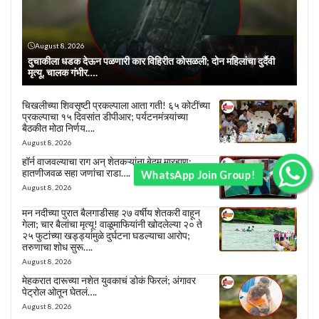
August 8, 2026
दुचाकीला धडक देऊन पळणारी कार विहिरीत कोसळली; दोन महिलांचा दुर्दैवी
मृत्यू, चालक गंभीर….
चिखलीच्या शिवसृष्टी प्रकल्पाला आता गती! ६५ कोटींच्या
प्रकल्पाचा १५ दिवसांत डीपीआर; पर्यटनमंत्र्यांच्या
बैठकीत मोठा निर्णय….
August 8, 2026
हॉर्न वाजवल्याचा राग अन् शेतकऱ्यांना बेदम मारहाण;
हातणीजवळ सहा जणांचा राडा….
WhatsApp Join Group!
August 8, 2026
मन नदीच्या पुरात बैलगाडीसह २७ वर्षीय शेतकरी वाहून
गेला; चार बैलांचा मृत्यू! वाळूमाफियांनी खोदलेल्या २० ते
२५ फुटांच्या खड्ड्यांमुळे दुर्घटना घडल्याचा आरोप;
तरुणाचा शोध सुरू….
August 8, 2026
मेहकरात दारूच्या नशेत युवकाचं डोकं फिरलं; अंगावर
पेट्रोल ओतून घेतलं….
August 8, 2026