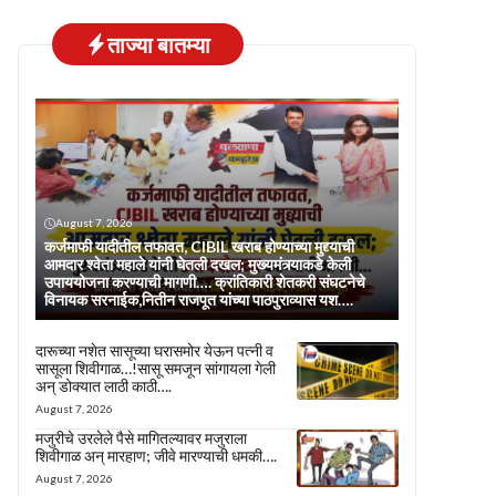
ताज्या बातम्या
August 7, 2026
कर्जमाफी यादीतील तफावत, CIBIL खराब होण्याच्या मुद्द्याची
आमदार श्वेता महाले यांनी घेतली दखल; मुख्यमंत्र्याकडे केली
उपाययोजना करण्याची मागणी…. क्रांतिकारी शेतकरी संघटनेचे
विनायक सरनाईक,नितीन राजपूत यांच्या पाठपुराव्यास यश….
दारूच्या नशेत सासूच्या घरासमोर येऊन पत्नी व
सासूला शिवीगाळ…!सासू समजून सांगायला गेली
अन् डोक्यात लाठी काठी….
August 7, 2026
मजुरीचे उरलेले पैसे मागितल्यावर मजुराला
शिवीगाळ अन् मारहाण; जीवे मारण्याची धमकी….
August 7, 2026