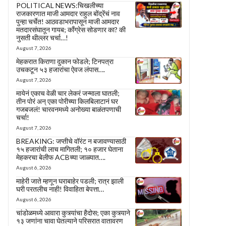
POLITICAL NEWS:चिखलीच्या
राजकारणात माजी आमदार राहुल बोंद्रेंचं नाव
पुन्हा चर्चेत! आठवडाभरापासून माजी आमदार
मतदारसंघातून गायब; काँग्रेस सोडणार का? की
नुसती थील्लर चर्चा…!
August 7, 2026
मेहकरात किराणा दुकान फोडले; टिनपत्रा
उचकटून ५३ हजारांचा ऐवज लंपास….
August 7, 2026
मायेनं एकाच वेळी चार लेकरं जन्माला घातली;
तीन पोरं अन् एका पोरीच्या किलबिलाटानं घर
गजबजलं! चारवनमध्ये अनोख्या बाळंतपणाची
चर्चा!
August 7, 2026
BREAKING: जप्तीचे वॉरंट न बजावण्यासाठी
१५ हजारांची लाच मागितली; १० हजार घेताना
मेहकरचा बेलीफ ACBच्या जाळ्यात….
August 6, 2026
माहेरी जाते म्हणून घराबाहेर पडली; रात्र झाली
घरी परतलीच नाही! विवाहिता बेपत्ता…
August 6, 2026
चांडोळमध्ये आवारा कुत्र्यांचा हैदोस; एका कुत्र्याने
१३ जणांना चावा घेतल्याने परिसरात वातावरण