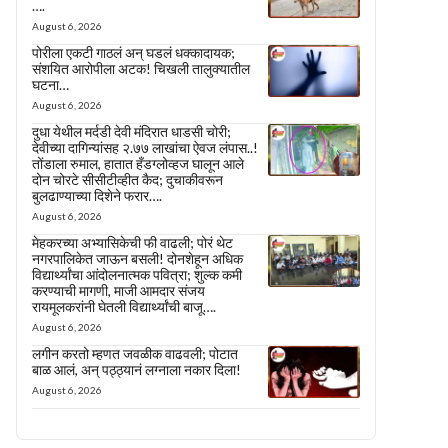
….
August 6, 2026
पोरीला एकटी गाठलं अन् घडलं धक्कादायक;
संशयित आरोपीला अटक! चिखली तालुक्यातील
घटना…
August 6, 2026
दुधा येथील मर्दडी देवी मंदिरात धाडसी चोरी;
देवीच्या दागिन्यांसह २.७७ लाखांचा ऐवज लंपास..!
तोंडाला रुमाल, हातात हँडग्लोव्हज घालून आले
दोन चोरटे सीसीटीव्हीत कैद; दुचाकीवरून
बुलढाण्याच्या दिशेने फरार….
August 6, 2026
मेहकरच्या अभ्यासिकेची फी वाढली; पोरं थेट
नगरपालिकेत जाऊन बसली! दोनशेहून अधिक
विद्यार्थ्यांचा आंदोलनात्मक पवित्रा; शुल्क कमी
करण्याची मागणी, माजी आमदार संजय
रायमूलकरांनी घेतली विद्यार्थ्यांची बाजू….
August 6, 2026
लगीन करतो म्हणत जवळीक वाढवली; पोटात
बाळ आलं, अन् पठ्ठ्यानं लग्नाला नकार दिला!
August 6, 2026