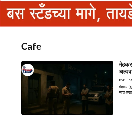
Cafe
मेहकर
अल्पव
By
Buld
मेहकर (बु
जात असल्