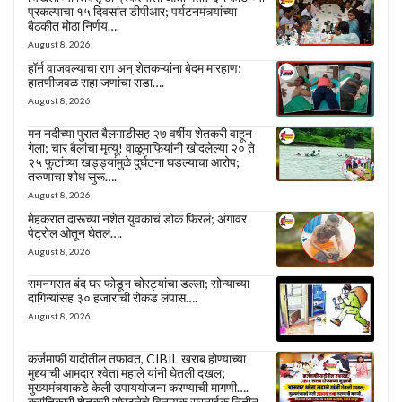
प्रकल्पाचा १५ दिवसांत डीपीआर; पर्यटनमंत्र्यांच्या
बैठकीत मोठा निर्णय….
August 8, 2026
हॉर्न वाजवल्याचा राग अन् शेतकऱ्यांना बेदम मारहाण;
हातणीजवळ सहा जणांचा राडा….
August 8, 2026
मन नदीच्या पुरात बैलगाडीसह २७ वर्षीय शेतकरी वाहून
गेला; चार बैलांचा मृत्यू! वाळूमाफियांनी खोदलेल्या २० ते
२५ फुटांच्या खड्ड्यांमुळे दुर्घटना घडल्याचा आरोप;
तरुणाचा शोध सुरू….
August 8, 2026
मेहकरात दारूच्या नशेत युवकाचं डोकं फिरलं; अंगावर
पेट्रोल ओतून घेतलं….
August 8, 2026
रामनगरात बंद घर फोडून चोरट्यांचा डल्ला; सोन्याच्या
दागिन्यांसह ३० हजारांची रोकड लंपास….
August 8, 2026
कर्जमाफी यादीतील तफावत, CIBIL खराब होण्याच्या
मुद्द्याची आमदार श्वेता महाले यांनी घेतली दखल;
मुख्यमंत्र्याकडे केली उपाययोजना करण्याची मागणी….
क्रांतिकारी शेतकरी संघटनेचे विनायक सरनाईक,नितीन