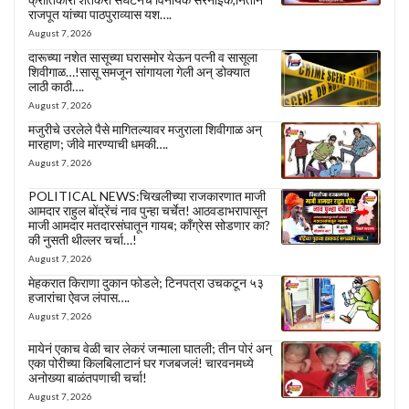
राजपूत यांच्या पाठपुराव्यास यश….
August 7, 2026
दारूच्या नशेत सासूच्या घरासमोर येऊन पत्नी व सासूला
शिवीगाळ…!सासू समजून सांगायला गेली अन् डोक्यात
लाठी काठी….
August 7, 2026
मजुरीचे उरलेले पैसे मागितल्यावर मजुराला शिवीगाळ अन्
मारहाण; जीवे मारण्याची धमकी….
August 7, 2026
POLITICAL NEWS:चिखलीच्या राजकारणात माजी
आमदार राहुल बोंद्रेंचं नाव पुन्हा चर्चेत! आठवडाभरापासून
माजी आमदार मतदारसंघातून गायब; काँग्रेस सोडणार का?
की नुसती थील्लर चर्चा…!
August 7, 2026
मेहकरात किराणा दुकान फोडले; टिनपत्रा उचकटून ५३
हजारांचा ऐवज लंपास….
August 7, 2026
मायेनं एकाच वेळी चार लेकरं जन्माला घातली; तीन पोरं अन्
एका पोरीच्या किलबिलाटानं घर गजबजलं! चारवनमध्ये
अनोख्या बाळंतपणाची चर्चा!
August 7, 2026