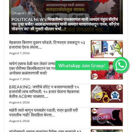
August 7, 2026
POLITICAL NEWS:चिखलीच्या राजकारणात माजी आमदार राहुल बोंद्रेंचं
नाव पुन्हा चर्चेत! आठवडाभरापासून माजी आमदार मतदारसंघातून गायब; काँग्रेस
सोडणार का? की नुसती थील्लर चर्चा…!
मेहकरात किराणा दुकान फोडले; टिनपत्रा उचकटून ५३
हजारांचा ऐवज लंपास….
August 7, 2026
मायेनं एकाच वेळी चार लेकरं जन्माला घातली; तीन पोरं अन्
WhatsApp Join Group!
एका पोरीच्या किलबिलाटानं घर गजबजलं! चारवनमध्ये
अनोख्या बाळंतपणाची चर्चा!
August 7, 2026
BREAKING: जप्तीचे वॉरंट न बजावण्यासाठी १५
हजारांची लाच मागितली; १० हजार घेताना मेहकरचा
बेलीफ ACBच्या जाळ्यात….
August 6, 2026
माहेरी जाते म्हणून घराबाहेर पडली; रात्र झाली घरी
परतलीच नाही! विवाहिता बेपत्ता…
August 6, 2026
चांडोळमध्ये आवारा कुत्र्यांचा हैदोस; एका कुत्र्याने १३