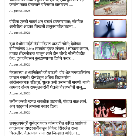
जणांना चावा घेतल्याने परिसरात वातावरण ….
August 6, 2026
पोरीला एकटी गाठलं अन् घडलं धक्कादायक; संशयित
आरोपीला अटक! चिखली तालुक्यातील घटना…
August 6, 2026
दुधा येथील मर्दडी देवी मंदिरात धाडसी चोरी; देवीच्या
दागिन्यांसह २.७७ लाखांचा ऐवज लंपास..! तोंडाला रुमाल,
हातात हँडग्लोव्हज घालून आले दोन चोरटे सीसीटीव्हीत
कैद; दुचाकीवरून बुलढाण्याच्या दिशेने फरार….
August 6, 2026
मेहकरच्या अभ्यासिकेची फी वाढली; पोरं थेट नगरपालिकेत
जाऊन बसली! दोनशेहून अधिक विद्यार्थ्यांचा
आंदोलनात्मक पवित्रा; शुल्क कमी करण्याची मागणी, माजी
आमदार संजय रायमूलकरांनी घेतली विद्यार्थ्यांची बाजू….
August 6, 2026
लगीन करतो म्हणत जवळीक वाढवली; पोटात बाळ आलं,
अन् पठ्ठ्यानं लग्नाला नकार दिला!
August 6, 2026
उपमुख्यमंत्री सुनेत्रा पवार यांच्यावरील कथित आक्षेपार्ह
वक्तव्याचा राष्ट्रवादीकडून निषेध; सिंदखेड राजा,
चिखलीत, देऊळगाव राजा सह जिल्ह्यात आंदोलन…