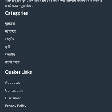
आंतरराष्ट्रीय, कृषी, राजकीय तसेच इतर सर्व ताज्या बातम्यांचे सर्वसमावेशक कव्हरेज
देणारे मराठी न्यूज पोर्टल.
Categories
बुलढाणा
महाराष्ट्र
राष्ट्रीय
कृषी
राजकीय
बातमी पाठवा
Quakes Links
About Us
Contact Us
Disclaimer
Privacy Policy