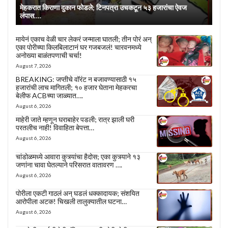
मेहकरात किराणा दुकान फोडले; टिनपत्रा उचकटून ५३ हजारांचा ऐवज
लंपास….
मायेनं एकाच वेळी चार लेकरं जन्माला घातली; तीन पोरं अन्
एका पोरीच्या किलबिलाटानं घर गजबजलं! चारवनमध्ये
अनोख्या बाळंतपणाची चर्चा!
August 7, 2026
BREAKING: जप्तीचे वॉरंट न बजावण्यासाठी १५
हजारांची लाच मागितली; १० हजार घेताना मेहकरचा
बेलीफ ACBच्या जाळ्यात….
August 6, 2026
माहेरी जाते म्हणून घराबाहेर पडली; रात्र झाली घरी
परतलीच नाही! विवाहिता बेपत्ता…
August 6, 2026
चांडोळमध्ये आवारा कुत्र्यांचा हैदोस; एका कुत्र्याने १३
जणांना चावा घेतल्याने परिसरात वातावरण ….
August 6, 2026
पोरीला एकटी गाठलं अन् घडलं धक्कादायक; संशयित
आरोपीला अटक! चिखली तालुक्यातील घटना…
August 6, 2026