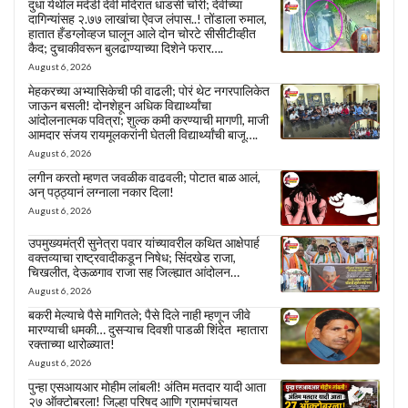
दुधा येथील मर्दडी देवी मंदिरात धाडसी चोरी; देवीच्या
दागिन्यांसह २.७७ लाखांचा ऐवज लंपास..! तोंडाला रुमाल,
हातात हँडग्लोव्हज घालून आले दोन चोरटे सीसीटीव्हीत
कैद; दुचाकीवरून बुलढाण्याच्या दिशेने फरार….
August 6, 2026
मेहकरच्या अभ्यासिकेची फी वाढली; पोरं थेट नगरपालिकेत
जाऊन बसली! दोनशेहून अधिक विद्यार्थ्यांचा
आंदोलनात्मक पवित्रा; शुल्क कमी करण्याची मागणी, माजी
आमदार संजय रायमूलकरांनी घेतली विद्यार्थ्यांची बाजू….
August 6, 2026
लगीन करतो म्हणत जवळीक वाढवली; पोटात बाळ आलं,
अन् पठ्ठ्यानं लग्नाला नकार दिला!
August 6, 2026
उपमुख्यमंत्री सुनेत्रा पवार यांच्यावरील कथित आक्षेपार्ह
वक्तव्याचा राष्ट्रवादीकडून निषेध; सिंदखेड राजा,
चिखलीत, देऊळगाव राजा सह जिल्ह्यात आंदोलन…
August 6, 2026
बकरी मेल्याचे पैसे मागितले; पैसे दिले नाही म्हणून जीवे
मारण्याची धमकी… दुसऱ्याच दिवशी पाडळी शिंदेत म्हातारा
रक्ताच्या थारोळ्यात!
August 6, 2026
पुन्हा एसआयआर मोहीम लांबली! अंतिम मतदार यादी आता
२७ ऑक्टोबरला! जिल्हा परिषद आणि ग्रामपंचायत