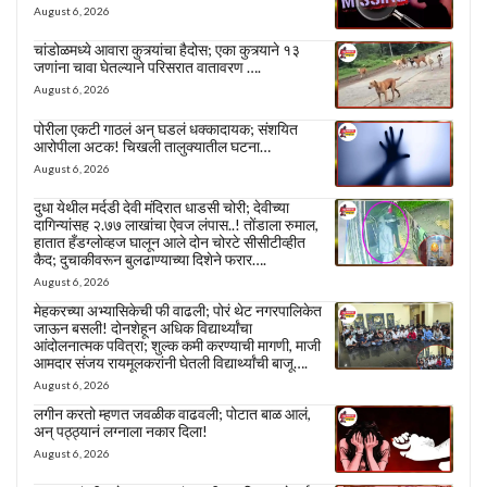
August 6, 2026
चांडोळमध्ये आवारा कुत्र्यांचा हैदोस; एका कुत्र्याने १३
जणांना चावा घेतल्याने परिसरात वातावरण ….
August 6, 2026
पोरीला एकटी गाठलं अन् घडलं धक्कादायक; संशयित
आरोपीला अटक! चिखली तालुक्यातील घटना…
August 6, 2026
दुधा येथील मर्दडी देवी मंदिरात धाडसी चोरी; देवीच्या
दागिन्यांसह २.७७ लाखांचा ऐवज लंपास..! तोंडाला रुमाल,
हातात हँडग्लोव्हज घालून आले दोन चोरटे सीसीटीव्हीत
कैद; दुचाकीवरून बुलढाण्याच्या दिशेने फरार….
August 6, 2026
मेहकरच्या अभ्यासिकेची फी वाढली; पोरं थेट नगरपालिकेत
जाऊन बसली! दोनशेहून अधिक विद्यार्थ्यांचा
आंदोलनात्मक पवित्रा; शुल्क कमी करण्याची मागणी, माजी
आमदार संजय रायमूलकरांनी घेतली विद्यार्थ्यांची बाजू….
August 6, 2026
लगीन करतो म्हणत जवळीक वाढवली; पोटात बाळ आलं,
अन् पठ्ठ्यानं लग्नाला नकार दिला!
August 6, 2026