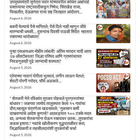
उपमुख्यमंत्री सुनेत्रा पवार यांच्यावरील कथित आक्षेपार्ह
वक्तव्याचा राष्ट्रवादीकडून निषेध; सिंदखेड राजा,
चिखलीत, देऊळगाव राजा सह जिल्ह्यात आंदोलन…
August 6, 2026
बकरी मेल्याचे पैसे मागितले; पैसे दिले नाही म्हणून जीवे
मारण्याची धमकी… दुसऱ्याच दिवशी पाडळी शिंदेत म्हातारा
रक्ताच्या थारोळ्यात!
August 6, 2026
पुन्हा एसआयआर मोहीम लांबली! अंतिम मतदार यादी आता
२७ ऑक्टोबरला! जिल्हा परिषद आणि ग्रामपंचायत
निवडणुकाही पुढे जाण्याची शक्यता?
August 5, 2026
प्रेमाच्या नावानं पोरीला भुलवलं, लगीन लाऊन घेतलं;
शेवटी पोरगी गरोदर, चौघे अडकले…
August 5, 2026
” शेतकरी नेते रविकांत तुपकर पोहचले पूरग्रस्तांच्या
बांधावर ! जळगाव जामोद तालुक्यात केला १५ गावांचा
दौरा,महसूल यंत्रणेला खडसावले; ‘नुकसान कमी
दाखवण्याचे आदेश कुणाचे? आठवड्यात १०० टक्के मदत
द्या, अन्यथा शेतकऱ्यांना घेऊन रस्त्यावर उतरू…तुपकरांचा
कडक इशारा.! नद्यांचे खोलीकरण युद्धपातळीवर करा,
जिल्हाधिकारी व तहसीलदारांशी तुपकरांची चर्चा
August 5, 2026