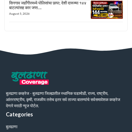
सिनगाव जहाँगीरमध्ये पोलिसांचा छापा; देशी दारूच्या १४४
बाटल्यांसह कार जप्त….
August 5, 2026
बुलढाणा कव्हरेज - बुलढाणा जिल्ह्यातील स्थानिक घडामोडी, राज्य, राष्ट्रीय,
आंतरराष्ट्रीय, कृषी, राजकीय तसेच इतर सर्व ताज्या बातम्यांचे सर्वसमावेशक कव्हरेज
देणारे मराठी न्यूज पोर्टल.
Categories
बुलढाणा