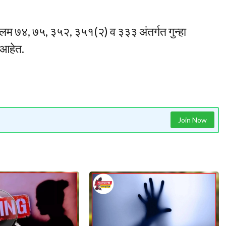
लम ७४, ७५, ३५२, ३५१(२) व ३३३ अंतर्गत गुन्हा
 आहेत.
Join Now