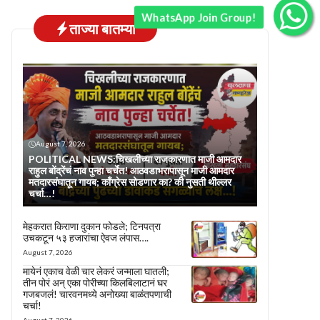
WhatsApp Join Group!
ताज्या बातम्या
August 7, 2026
POLITICAL NEWS:चिखलीच्या राजकारणात माजी आमदार
राहुल बोंद्रेंचं नाव पुन्हा चर्चेत! आठवडाभरापासून माजी आमदार
मतदारसंघातून गायब; काँग्रेस सोडणार का? की नुसती थील्लर
चर्चा…!
मेहकरात किराणा दुकान फोडले; टिनपत्रा
उचकटून ५३ हजारांचा ऐवज लंपास….
August 7, 2026
मायेनं एकाच वेळी चार लेकरं जन्माला घातली;
तीन पोरं अन् एका पोरीच्या किलबिलाटानं घर
गजबजलं! चारवनमध्ये अनोख्या बाळंतपणाची
चर्चा!