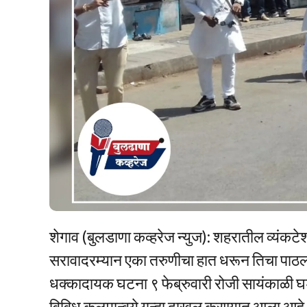
शेगाव (बुलडाणा कव्हरेज न्युज): शहरातील व्यंकट
सरावादरम्यान एका तरुणीचा हात धरून तिचा पाठल
धक्कादायक घटना ९ फेब्रुवारी रोजी सायंकाळी घड
विविध कलमान्वये गुन्हा दाखल करण्यात आला आहे