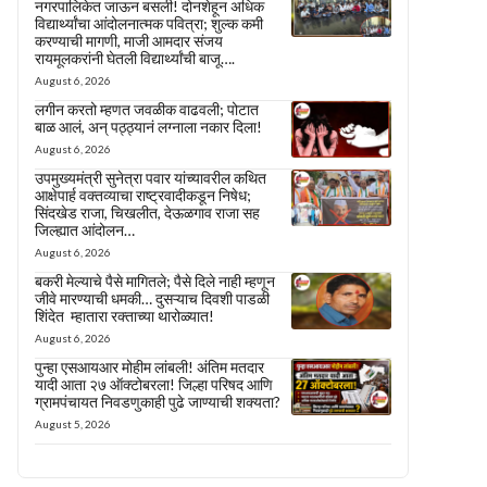
नगरपालिकेत जाऊन बसली! दोनशेहून अधिक
विद्यार्थ्यांचा आंदोलनात्मक पवित्रा; शुल्क कमी
करण्याची मागणी, माजी आमदार संजय
रायमूलकरांनी घेतली विद्यार्थ्यांची बाजू….
August 6, 2026
लगीन करतो म्हणत जवळीक वाढवली; पोटात
बाळ आलं, अन् पठ्ठ्यानं लग्नाला नकार दिला!
August 6, 2026
उपमुख्यमंत्री सुनेत्रा पवार यांच्यावरील कथित
आक्षेपार्ह वक्तव्याचा राष्ट्रवादीकडून निषेध;
सिंदखेड राजा, चिखलीत, देऊळगाव राजा सह
जिल्ह्यात आंदोलन…
August 6, 2026
बकरी मेल्याचे पैसे मागितले; पैसे दिले नाही म्हणून
जीवे मारण्याची धमकी… दुसऱ्याच दिवशी पाडळी
शिंदेत म्हातारा रक्ताच्या थारोळ्यात!
August 6, 2026
पुन्हा एसआयआर मोहीम लांबली! अंतिम मतदार
यादी आता २७ ऑक्टोबरला! जिल्हा परिषद आणि
ग्रामपंचायत निवडणुकाही पुढे जाण्याची शक्यता?
August 5, 2026