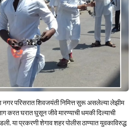
ेश नगर परिसरात शिवजयंती निमित्त सुरू असलेल्या लेझीम
ाग करत घरात घुसून जीवे मारण्याची धमकी दिल्याची
ली. या प्रकरणी शेगाव शहर पोलीस ठाण्यात युवकाविरुद्ध
.