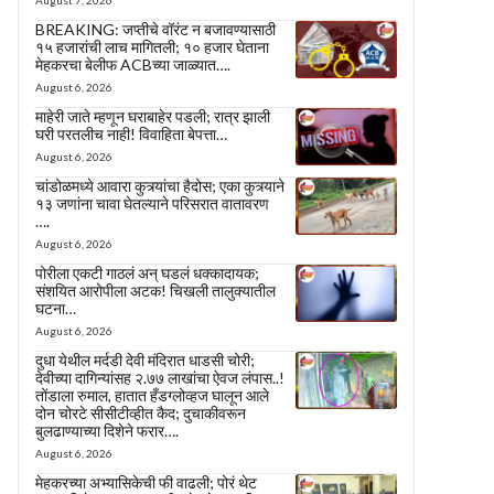
August 7, 2026
BREAKING: जप्तीचे वॉरंट न बजावण्यासाठी
१५ हजारांची लाच मागितली; १० हजार घेताना
मेहकरचा बेलीफ ACBच्या जाळ्यात….
August 6, 2026
माहेरी जाते म्हणून घराबाहेर पडली; रात्र झाली
घरी परतलीच नाही! विवाहिता बेपत्ता…
August 6, 2026
चांडोळमध्ये आवारा कुत्र्यांचा हैदोस; एका कुत्र्याने
१३ जणांना चावा घेतल्याने परिसरात वातावरण
….
August 6, 2026
पोरीला एकटी गाठलं अन् घडलं धक्कादायक;
संशयित आरोपीला अटक! चिखली तालुक्यातील
घटना…
August 6, 2026
दुधा येथील मर्दडी देवी मंदिरात धाडसी चोरी;
देवीच्या दागिन्यांसह २.७७ लाखांचा ऐवज लंपास..!
तोंडाला रुमाल, हातात हँडग्लोव्हज घालून आले
दोन चोरटे सीसीटीव्हीत कैद; दुचाकीवरून
बुलढाण्याच्या दिशेने फरार….
August 6, 2026
मेहकरच्या अभ्यासिकेची फी वाढली; पोरं थेट