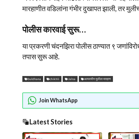
मारहाणीत वडिलांना गंभीर दुखापत झाली, तर मुलीच
पोलीस कारवाई सुरू…
या प्रकरणी चंदनझिरा पोलीस ठाण्यात ९ जणांविरो
तपास सुरू आहे.
buldhana
chikhli
Jalna
अल्पवयीन मुलीला मारहाण
Join WhatsApp
Latest Stories