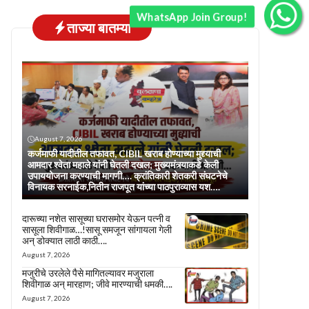
WhatsApp Join Group!
ताज्या बातम्या
August 7, 2026
कर्जमाफी यादीतील तफावत, CIBIL खराब होण्याच्या मुद्द्याची
आमदार श्वेता महाले यांनी घेतली दखल; मुख्यमंत्र्याकडे केली
उपाययोजना करण्याची मागणी…. क्रांतिकारी शेतकरी संघटनेचे
विनायक सरनाईक,नितीन राजपूत यांच्या पाठपुराव्यास यश….
दारूच्या नशेत सासूच्या घरासमोर येऊन पत्नी व
सासूला शिवीगाळ…!सासू समजून सांगायला गेली
अन् डोक्यात लाठी काठी….
August 7, 2026
मजुरीचे उरलेले पैसे मागितल्यावर मजुराला
शिवीगाळ अन् मारहाण; जीवे मारण्याची धमकी….
August 7, 2026