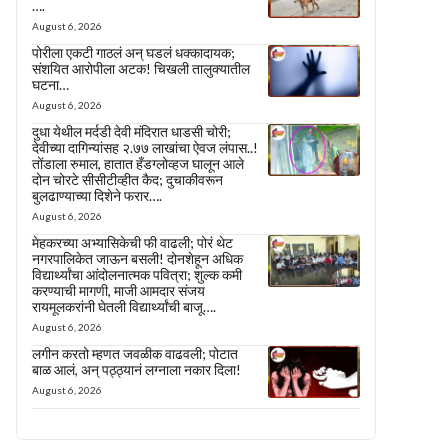
….
August 6, 2026
पोरीला एकटी गाठलं अन् घडलं धक्कादायक;
संशयित आरोपीला अटक! चिखली तालुक्यातील
घटना…
August 6, 2026
दुधा येथील मर्दडी देवी मंदिरात धाडसी चोरी;
देवीच्या दागिन्यांसह २.७७ लाखांचा ऐवज लंपास..!
तोंडाला रुमाल, हातात हँडग्लोव्हज घालून आले
दोन चोरटे सीसीटीव्हीत कैद; दुचाकीवरून
बुलढाण्याच्या दिशेने फरार….
August 6, 2026
मेहकरच्या अभ्यासिकेची फी वाढली; पोरं थेट
नगरपालिकेत जाऊन बसली! दोनशेहून अधिक
विद्यार्थ्यांचा आंदोलनात्मक पवित्रा; शुल्क कमी
करण्याची मागणी, माजी आमदार संजय
रायमूलकरांनी घेतली विद्यार्थ्यांची बाजू….
August 6, 2026
लगीन करतो म्हणत जवळीक वाढवली; पोटात
बाळ आलं, अन् पठ्ठ्यानं लग्नाला नकार दिला!
August 6, 2026