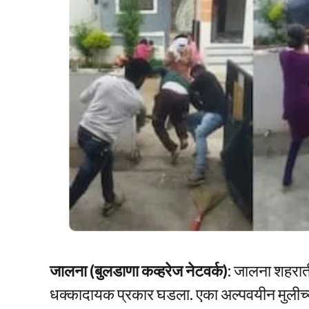
जालना (बुलडाणा कव्हरेज नेटवर्क):
जालना शहराती
धक्कादायक प्रकार घडला. एका अल्पवयीन मुलीच्या व