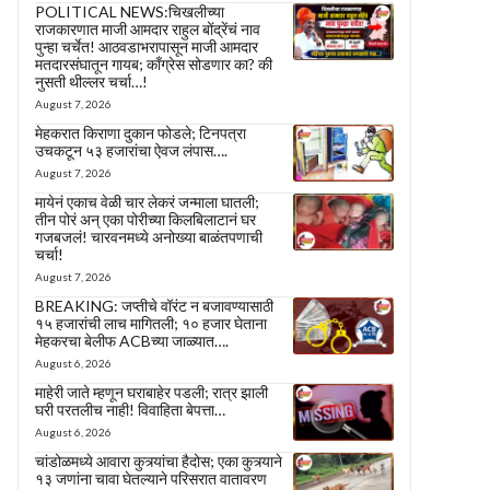
POLITICAL NEWS:चिखलीच्या
राजकारणात माजी आमदार राहुल बोंद्रेंचं नाव
पुन्हा चर्चेत! आठवडाभरापासून माजी आमदार
मतदारसंघातून गायब; काँग्रेस सोडणार का? की
नुसती थील्लर चर्चा…!
August 7, 2026
मेहकरात किराणा दुकान फोडले; टिनपत्रा
उचकटून ५३ हजारांचा ऐवज लंपास….
August 7, 2026
मायेनं एकाच वेळी चार लेकरं जन्माला घातली;
तीन पोरं अन् एका पोरीच्या किलबिलाटानं घर
गजबजलं! चारवनमध्ये अनोख्या बाळंतपणाची
चर्चा!
August 7, 2026
BREAKING: जप्तीचे वॉरंट न बजावण्यासाठी
१५ हजारांची लाच मागितली; १० हजार घेताना
मेहकरचा बेलीफ ACBच्या जाळ्यात….
August 6, 2026
माहेरी जाते म्हणून घराबाहेर पडली; रात्र झाली
घरी परतलीच नाही! विवाहिता बेपत्ता…
August 6, 2026
चांडोळमध्ये आवारा कुत्र्यांचा हैदोस; एका कुत्र्याने
१३ जणांना चावा घेतल्याने परिसरात वातावरण