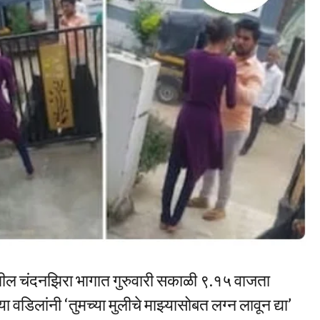
ल चंदनझिरा भागात गुरुवारी सकाळी ९.१५ वाजता
डिलांनी ‘तुमच्या मुलीचे माझ्यासोबत लग्न लावून द्या’