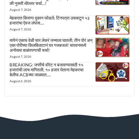
की नुसती थील्लर चर्चा…!
August 7, 2026
मेहकरात किराणा दुकान फोडले; टिनपत्रा उचकटून ५३
हजारांचा ऐवज लंपास….
August 7, 2026
मायेनं एकाच वेळी चार लेकरं जन्माला घातली; तीन पोरं अन्
एका पोरीच्या किलबिलाटानं घर गजबजलं! चारवनमध्ये
अनोख्या बाळंतपणाची चर्चा!
August 7, 2026
BREAKING: जप्तीचे वॉरंट न बजावण्यासाठी १५
हजारांची लाच मागितली; १० हजार घेताना मेहकरचा
बेलीफ ACBच्या जाळ्यात….
August 6, 2026