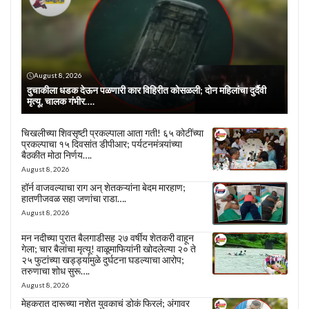
August 8, 2026
दुचाकीला धडक देऊन पळणारी कार विहिरीत कोसळली; दोन महिलांचा दुर्दैवी
मृत्यू, चालक गंभीर….
चिखलीच्या शिवसृष्टी प्रकल्पाला आता गती! ६५ कोटींच्या
प्रकल्पाचा १५ दिवसांत डीपीआर; पर्यटनमंत्र्यांच्या
बैठकीत मोठा निर्णय….
August 8, 2026
हॉर्न वाजवल्याचा राग अन् शेतकऱ्यांना बेदम मारहाण;
हातणीजवळ सहा जणांचा राडा….
August 8, 2026
मन नदीच्या पुरात बैलगाडीसह २७ वर्षीय शेतकरी वाहून
गेला; चार बैलांचा मृत्यू! वाळूमाफियांनी खोदलेल्या २० ते
२५ फुटांच्या खड्ड्यांमुळे दुर्घटना घडल्याचा आरोप;
तरुणाचा शोध सुरू….
August 8, 2026
मेहकरात दारूच्या नशेत युवकाचं डोकं फिरलं; अंगावर