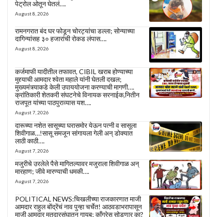
पेट्रोल ओतून घेतलं….
August 8, 2026
रामनगरात बंद घर फोडून चोरट्यांचा डल्ला; सोन्याच्या
दागिन्यांसह ३० हजारांची रोकड लंपास….
August 8, 2026
कर्जमाफी यादीतील तफावत, CIBIL खराब होण्याच्या
मुद्द्याची आमदार श्वेता महाले यांनी घेतली दखल;
मुख्यमंत्र्याकडे केली उपाययोजना करण्याची मागणी….
क्रांतिकारी शेतकरी संघटनेचे विनायक सरनाईक,नितीन
राजपूत यांच्या पाठपुराव्यास यश….
August 7, 2026
दारूच्या नशेत सासूच्या घरासमोर येऊन पत्नी व सासूला
शिवीगाळ…!सासू समजून सांगायला गेली अन् डोक्यात
लाठी काठी….
August 7, 2026
मजुरीचे उरलेले पैसे मागितल्यावर मजुराला शिवीगाळ अन्
मारहाण; जीवे मारण्याची धमकी….
August 7, 2026
POLITICAL NEWS:चिखलीच्या राजकारणात माजी
आमदार राहुल बोंद्रेंचं नाव पुन्हा चर्चेत! आठवडाभरापासून
माजी आमदार मतदारसंघातून गायब; काँग्रेस सोडणार का?