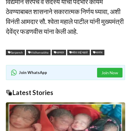
विद्यमान सरपंच व सदस्य यांचा पदभार कायम
ठेवण्याबाबत शासनाने सकारात्मक निर्णय घ्यावा, अशी
विनंती आमदार सौ. श्वेता महाले पाटील यांनी मुख्यमंत्री
देवेंद्र फडणवीस यांना केली आहे.
Sarpanch
Vidhansabha
आमदार
श्वेता ताई महाले
सरपंच
Join WhatsApp
Join Now
Latest Stories