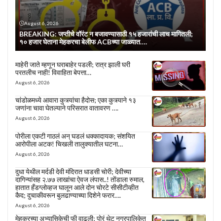
August 6, 2026
BREAKING: जप्तीचे वॉरंट न बजावण्यासाठी १५ हजारांची लाच मागितली;
१० हजार घेताना मेहकरचा बेलीफ ACBच्या जाळ्यात….
माहेरी जाते म्हणून घराबाहेर पडली; रात्र झाली घरी
परतलीच नाही! विवाहिता बेपत्ता…
August 6, 2026
चांडोळमध्ये आवारा कुत्र्यांचा हैदोस; एका कुत्र्याने १३
जणांना चावा घेतल्याने परिसरात वातावरण ….
August 6, 2026
पोरीला एकटी गाठलं अन् घडलं धक्कादायक; संशयित
आरोपीला अटक! चिखली तालुक्यातील घटना…
August 6, 2026
दुधा येथील मर्दडी देवी मंदिरात धाडसी चोरी; देवीच्या
दागिन्यांसह २.७७ लाखांचा ऐवज लंपास..! तोंडाला रुमाल,
हातात हँडग्लोव्हज घालून आले दोन चोरटे सीसीटीव्हीत
कैद; दुचाकीवरून बुलढाण्याच्या दिशेने फरार….
August 6, 2026
मेहकरच्या अभ्यासिकेची फी वाढली; पोरं थेट नगरपालिकेत