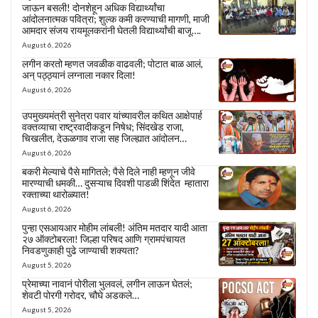
जाऊन बसली! दोनशेहून अधिक विद्यार्थ्यांचा
आंदोलनात्मक पवित्रा; शुल्क कमी करण्याची मागणी, माजी
आमदार संजय रायमूलकरांनी घेतली विद्यार्थ्यांची बाजू….
August 6, 2026
लगीन करतो म्हणत जवळीक वाढवली; पोटात बाळ आलं,
अन् पठ्ठ्यानं लग्नाला नकार दिला!
August 6, 2026
उपमुख्यमंत्री सुनेत्रा पवार यांच्यावरील कथित आक्षेपार्ह
वक्तव्याचा राष्ट्रवादीकडून निषेध; सिंदखेड राजा,
चिखलीत, देऊळगाव राजा सह जिल्ह्यात आंदोलन…
August 6, 2026
बकरी मेल्याचे पैसे मागितले; पैसे दिले नाही म्हणून जीवे
मारण्याची धमकी… दुसऱ्याच दिवशी पाडळी शिंदेत म्हातारा
रक्ताच्या थारोळ्यात!
August 6, 2026
पुन्हा एसआयआर मोहीम लांबली! अंतिम मतदार यादी आता
२७ ऑक्टोबरला! जिल्हा परिषद आणि ग्रामपंचायत
निवडणुकाही पुढे जाण्याची शक्यता?
August 5, 2026
प्रेमाच्या नावानं पोरीला भुलवलं, लगीन लाऊन घेतलं;
शेवटी पोरगी गरोदर, चौघे अडकले…
August 5, 2026