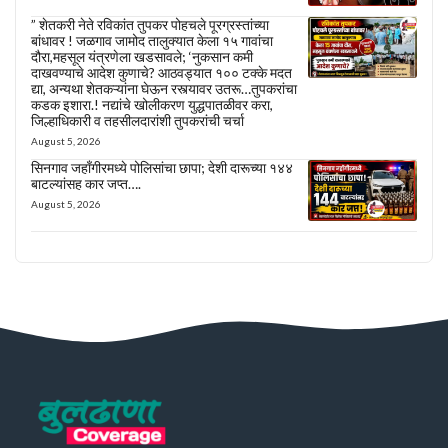
” शेतकरी नेते रविकांत तुपकर पोहचले पूरग्रस्तांच्या
बांधावर ! जळगाव जामोद तालुक्यात केला १५ गावांचा
दौरा,महसूल यंत्रणेला खडसावले; ‘नुकसान कमी
दाखवण्याचे आदेश कुणाचे? आठवड्यात १०० टक्के मदत
द्या, अन्यथा शेतकऱ्यांना घेऊन रस्त्यावर उतरू…तुपकरांचा
कडक इशारा.! नद्यांचे खोलीकरण युद्धपातळीवर करा,
जिल्हाधिकारी व तहसीलदारांशी तुपकरांची चर्चा
August 5, 2026
सिनगाव जहाँगीरमध्ये पोलिसांचा छापा; देशी दारूच्या १४४
बाटल्यांसह कार जप्त….
August 5, 2026