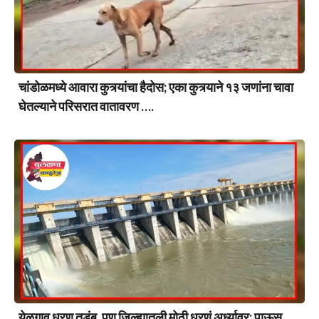
चांडोळमध्ये आवारा कुत्र्यांचा हैदोस; एका कुत्र्याने १३ जणांना चावा
घेतल्याने परिसरात वातावरण ….
येळगाव धरण तुडुंब, पण जिल्ह्यातली मोठी धरणं अर्ध्यावर; पाऊस