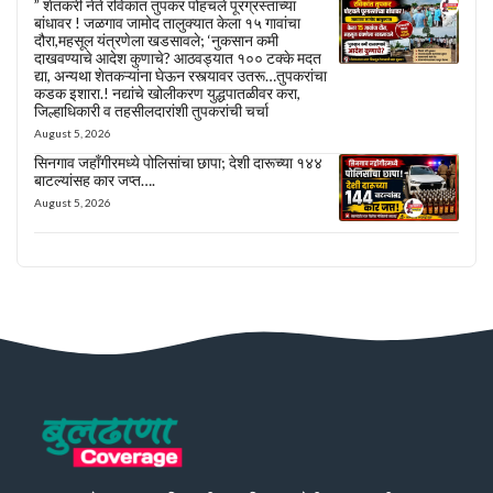
” शेतकरी नेते रविकांत तुपकर पोहचले पूरग्रस्तांच्या
बांधावर ! जळगाव जामोद तालुक्यात केला १५ गावांचा
दौरा,महसूल यंत्रणेला खडसावले; ‘नुकसान कमी
दाखवण्याचे आदेश कुणाचे? आठवड्यात १०० टक्के मदत
द्या, अन्यथा शेतकऱ्यांना घेऊन रस्त्यावर उतरू…तुपकरांचा
कडक इशारा.! नद्यांचे खोलीकरण युद्धपातळीवर करा,
जिल्हाधिकारी व तहसीलदारांशी तुपकरांची चर्चा
August 5, 2026
सिनगाव जहाँगीरमध्ये पोलिसांचा छापा; देशी दारूच्या १४४
बाटल्यांसह कार जप्त….
August 5, 2026