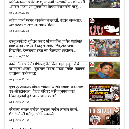
आंदोलनात्मक पवित्रा; शुल्क कमी करण्याची मागणी, माजी
आमदार संजय रायमूलकरांनी घेतली विद्यार्थ्यांची बाजू….
August 6, 2026
लगीन करतो म्हणत जवळीक वाढवली; पोटात बाळ आलं,
अन् पठ्ठ्यानं लग्नाला नकार दिला!
August 6, 2026
उपमुख्यमंत्री सुनेत्रा पवार यांच्यावरील कथित आक्षेपार्ह
वक्तव्याचा राष्ट्रवादीकडून निषेध; सिंदखेड राजा,
चिखलीत, देऊळगाव राजा सह जिल्ह्यात आंदोलन…
August 6, 2026
बकरी मेल्याचे पैसे मागितले; पैसे दिले नाही म्हणून जीवे
मारण्याची धमकी… दुसऱ्याच दिवशी पाडळी शिंदेत म्हातारा
रक्ताच्या थारोळ्यात!
August 6, 2026
पुन्हा एसआयआर मोहीम लांबली! अंतिम मतदार यादी आता
२७ ऑक्टोबरला! जिल्हा परिषद आणि ग्रामपंचायत
निवडणुकाही पुढे जाण्याची शक्यता?
August 5, 2026
प्रेमाच्या नावानं पोरीला भुलवलं, लगीन लाऊन घेतलं;
शेवटी पोरगी गरोदर, चौघे अडकले…
August 5, 2026