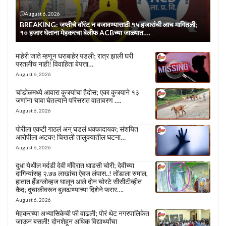
August 6, 2026
BREAKING: जप्तीचे वॉरंट न बजावण्यासाठी १५ हजारांची लाच मागितली;
१० हजार घेताना मेहकरचा बेलीफ ACBच्या जाळ्यात….
माहेरी जाते म्हणून घराबाहेर पडली; रात्र झाली घरी
परतलीच नाही! विवाहिता बेपत्ता…
August 6, 2026
चांडोळमध्ये आवारा कुत्र्यांचा हैदोस; एका कुत्र्याने १३
जणांना चावा घेतल्याने परिसरात वातावरण ….
August 6, 2026
पोरीला एकटी गाठलं अन् घडलं धक्कादायक; संशयित
आरोपीला अटक! चिखली तालुक्यातील घटना…
August 6, 2026
दुधा येथील मर्दडी देवी मंदिरात धाडसी चोरी; देवीच्या
दागिन्यांसह २.७७ लाखांचा ऐवज लंपास..! तोंडाला रुमाल,
हातात हँडग्लोव्हज घालून आले दोन चोरटे सीसीटीव्हीत
कैद; दुचाकीवरून बुलढाण्याच्या दिशेने फरार….
August 6, 2026
मेहकरच्या अभ्यासिकेची फी वाढली; पोरं थेट नगरपालिकेत
जाऊन बसली! दोनशेहून अधिक विद्यार्थ्यांचा