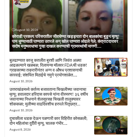
August 10, 2026
कोराडी प्रकल्प परिसरातील जीवघेण्या खड्ड्यात दोन बालकांचा बुडून मृत्यू!
पाय धुण्यासाठी पाण्यात उतरले अन् खोल पाण्यात ओढले गेले; कंत्राटदारावर
सदोष मनुष्यवधाचा गुन्हा दाखल करण्याची ग्रामस्थांची मागणी….
बुलढाण्यात काजू कतलीत बुरशी आणि जिवंत अळ्या
आढळल्याने खळबळ; रिलायन्स मॉलवर FDAची धडक!
ग्राहकाच्या तक्रारीनंतर अन्न व औषध प्रशासनाची
कारवाई; संशयित मिठाईचे नमुने प्रयोगशाळेत….
August 10, 2026
उत्तराखंडमध्ये कर्तव्य बजावताना चिखलीच्या जवानाचा
मृत्यू; हवालदार हरिदास कापसे यांना वीरमरण! ३६ वर्षीय
जवानाच्या निधनाने शेलसूरसह चिखली तालुक्यावर
शोककळा; मुलीच्या वाढदिवशीच हरपले पितृछत्र…
August 10, 2026
दुचाकीला धडक देऊन पळणारी कार विहिरीत कोसळली;
दोन महिलांचा दुर्दैवी मृत्यू, चालक गंभीर….
August 8, 2026