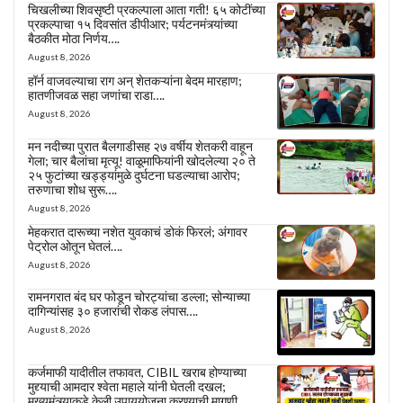
चिखलीच्या शिवसृष्टी प्रकल्पाला आता गती! ६५ कोटींच्या
प्रकल्पाचा १५ दिवसांत डीपीआर; पर्यटनमंत्र्यांच्या
बैठकीत मोठा निर्णय….
August 8, 2026
हॉर्न वाजवल्याचा राग अन् शेतकऱ्यांना बेदम मारहाण;
हातणीजवळ सहा जणांचा राडा….
August 8, 2026
मन नदीच्या पुरात बैलगाडीसह २७ वर्षीय शेतकरी वाहून
गेला; चार बैलांचा मृत्यू! वाळूमाफियांनी खोदलेल्या २० ते
२५ फुटांच्या खड्ड्यांमुळे दुर्घटना घडल्याचा आरोप;
तरुणाचा शोध सुरू….
August 8, 2026
मेहकरात दारूच्या नशेत युवकाचं डोकं फिरलं; अंगावर
पेट्रोल ओतून घेतलं….
August 8, 2026
रामनगरात बंद घर फोडून चोरट्यांचा डल्ला; सोन्याच्या
दागिन्यांसह ३० हजारांची रोकड लंपास….
August 8, 2026
कर्जमाफी यादीतील तफावत, CIBIL खराब होण्याच्या
मुद्द्याची आमदार श्वेता महाले यांनी घेतली दखल;
मुख्यमंत्र्याकडे केली उपाययोजना करण्याची मागणी….