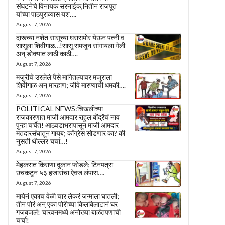
संघटनेचे विनायक सरनाईक,नितीन राजपूत
यांच्या पाठपुराव्यास यश….
August 7, 2026
दारूच्या नशेत सासूच्या घरासमोर येऊन पत्नी व
सासूला शिवीगाळ…!सासू समजून सांगायला गेली
अन् डोक्यात लाठी काठी….
August 7, 2026
मजुरीचे उरलेले पैसे मागितल्यावर मजुराला
शिवीगाळ अन् मारहाण; जीवे मारण्याची धमकी….
August 7, 2026
POLITICAL NEWS:चिखलीच्या
राजकारणात माजी आमदार राहुल बोंद्रेंचं नाव
पुन्हा चर्चेत! आठवडाभरापासून माजी आमदार
मतदारसंघातून गायब; काँग्रेस सोडणार का? की
नुसती थील्लर चर्चा…!
August 7, 2026
मेहकरात किराणा दुकान फोडले; टिनपत्रा
उचकटून ५३ हजारांचा ऐवज लंपास….
August 7, 2026
मायेनं एकाच वेळी चार लेकरं जन्माला घातली;
तीन पोरं अन् एका पोरीच्या किलबिलाटानं घर
गजबजलं! चारवनमध्ये अनोख्या बाळंतपणाची
चर्चा!