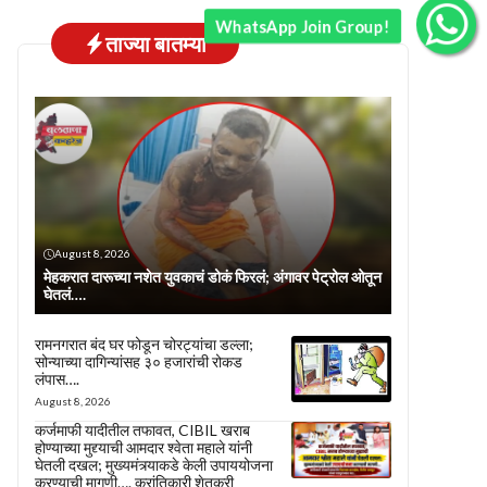
WhatsApp Join Group!
ताज्या बातम्या
August 8, 2026
मेहकरात दारूच्या नशेत युवकाचं डोकं फिरलं; अंगावर पेट्रोल ओतून
घेतलं….
रामनगरात बंद घर फोडून चोरट्यांचा डल्ला;
सोन्याच्या दागिन्यांसह ३० हजारांची रोकड
लंपास….
August 8, 2026
कर्जमाफी यादीतील तफावत, CIBIL खराब
होण्याच्या मुद्द्याची आमदार श्वेता महाले यांनी
घेतली दखल; मुख्यमंत्र्याकडे केली उपाययोजना
करण्याची मागणी…. क्रांतिकारी शेतकरी