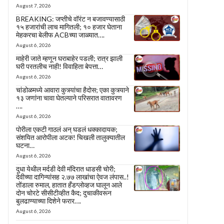
August 7, 2026
BREAKING: जप्तीचे वॉरंट न बजावण्यासाठी
१५ हजारांची लाच मागितली; १० हजार घेताना
मेहकरचा बेलीफ ACBच्या जाळ्यात….
August 6, 2026
माहेरी जाते म्हणून घराबाहेर पडली; रात्र झाली
घरी परतलीच नाही! विवाहिता बेपत्ता…
August 6, 2026
चांडोळमध्ये आवारा कुत्र्यांचा हैदोस; एका कुत्र्याने
१३ जणांना चावा घेतल्याने परिसरात वातावरण
….
August 6, 2026
पोरीला एकटी गाठलं अन् घडलं धक्कादायक;
संशयित आरोपीला अटक! चिखली तालुक्यातील
घटना…
August 6, 2026
दुधा येथील मर्दडी देवी मंदिरात धाडसी चोरी;
देवीच्या दागिन्यांसह २.७७ लाखांचा ऐवज लंपास..!
तोंडाला रुमाल, हातात हँडग्लोव्हज घालून आले
दोन चोरटे सीसीटीव्हीत कैद; दुचाकीवरून
बुलढाण्याच्या दिशेने फरार….
August 6, 2026