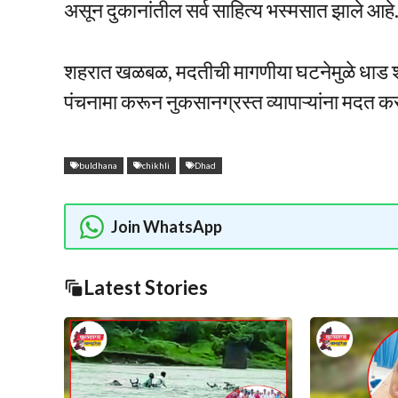
असून दुकानांतील सर्व साहित्य भस्मसात झाले आ
शहरात खळबळ, मदतीची मागणीया घटनेमुळे धाड 
पंचनामा करून नुकसानग्रस्त व्यापाऱ्यांना मदत 
buldhana
chikhli
Dhad
Join WhatsApp
Latest Stories