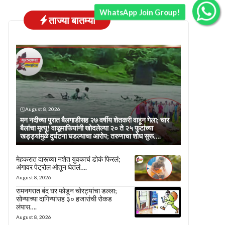
WhatsApp Join Group!
ताज्या बातम्या
August 8, 2026
मन नदीच्या पुरात बैलगाडीसह २७ वर्षीय शेतकरी वाहून गेला; चार
बैलांचा मृत्यू! वाळूमाफियांनी खोदलेल्या २० ते २५ फुटांच्या
खड्ड्यांमुळे दुर्घटना घडल्याचा आरोप; तरुणाचा शोध सुरू….
मेहकरात दारूच्या नशेत युवकाचं डोकं फिरलं;
अंगावर पेट्रोल ओतून घेतलं….
August 8, 2026
रामनगरात बंद घर फोडून चोरट्यांचा डल्ला;
सोन्याच्या दागिन्यांसह ३० हजारांची रोकड
लंपास….
August 8, 2026