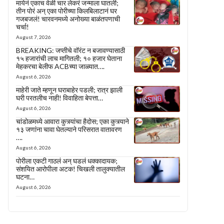
मायेनं एकाच वेळी चार लेकरं जन्माला घातली;
तीन पोरं अन् एका पोरीच्या किलबिलाटानं घर
गजबजलं! चारवनमध्ये अनोख्या बाळंतपणाची
चर्चा!
August 7, 2026
BREAKING: जप्तीचे वॉरंट न बजावण्यासाठी
१५ हजारांची लाच मागितली; १० हजार घेताना
मेहकरचा बेलीफ ACBच्या जाळ्यात….
August 6, 2026
माहेरी जाते म्हणून घराबाहेर पडली; रात्र झाली
घरी परतलीच नाही! विवाहिता बेपत्ता…
August 6, 2026
चांडोळमध्ये आवारा कुत्र्यांचा हैदोस; एका कुत्र्याने
१३ जणांना चावा घेतल्याने परिसरात वातावरण
….
August 6, 2026
पोरीला एकटी गाठलं अन् घडलं धक्कादायक;
संशयित आरोपीला अटक! चिखली तालुक्यातील
घटना…
August 6, 2026