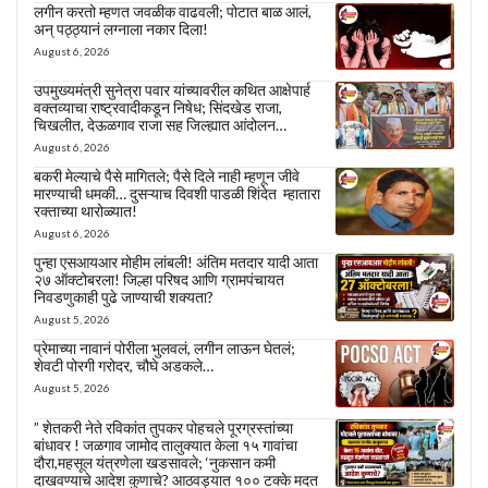
लगीन करतो म्हणत जवळीक वाढवली; पोटात बाळ आलं,
अन् पठ्ठ्यानं लग्नाला नकार दिला!
August 6, 2026
उपमुख्यमंत्री सुनेत्रा पवार यांच्यावरील कथित आक्षेपार्ह
वक्तव्याचा राष्ट्रवादीकडून निषेध; सिंदखेड राजा,
चिखलीत, देऊळगाव राजा सह जिल्ह्यात आंदोलन…
August 6, 2026
बकरी मेल्याचे पैसे मागितले; पैसे दिले नाही म्हणून जीवे
मारण्याची धमकी… दुसऱ्याच दिवशी पाडळी शिंदेत म्हातारा
रक्ताच्या थारोळ्यात!
August 6, 2026
पुन्हा एसआयआर मोहीम लांबली! अंतिम मतदार यादी आता
२७ ऑक्टोबरला! जिल्हा परिषद आणि ग्रामपंचायत
निवडणुकाही पुढे जाण्याची शक्यता?
August 5, 2026
प्रेमाच्या नावानं पोरीला भुलवलं, लगीन लाऊन घेतलं;
शेवटी पोरगी गरोदर, चौघे अडकले…
August 5, 2026
” शेतकरी नेते रविकांत तुपकर पोहचले पूरग्रस्तांच्या
बांधावर ! जळगाव जामोद तालुक्यात केला १५ गावांचा
दौरा,महसूल यंत्रणेला खडसावले; ‘नुकसान कमी
दाखवण्याचे आदेश कुणाचे? आठवड्यात १०० टक्के मदत