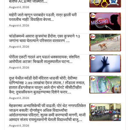
बेलीफ ACBच्या जाळ्यात….
August 6, 2026
माहेरी जाते म्हणून घराबाहेर पडली; रात्र झाली घरी
परतलीच नाही! विवाहिता बेपत्ता…
August 6, 2026
चांडोळमध्ये आवारा कुत्र्यांचा हैदोस; एका कुत्र्याने १३
जणांना चावा घेतल्याने परिसरात वातावरण ….
August 6, 2026
पोरीला एकटी गाठलं अन् घडलं धक्कादायक; संशयित
आरोपीला अटक! चिखली तालुक्यातील घटना…
August 6, 2026
दुधा येथील मर्दडी देवी मंदिरात धाडसी चोरी; देवीच्या
दागिन्यांसह २.७७ लाखांचा ऐवज लंपास..! तोंडाला रुमाल,
हातात हँडग्लोव्हज घालून आले दोन चोरटे सीसीटीव्हीत
कैद; दुचाकीवरून बुलढाण्याच्या दिशेने फरार….
August 6, 2026
मेहकरच्या अभ्यासिकेची फी वाढली; पोरं थेट नगरपालिकेत
जाऊन बसली! दोनशेहून अधिक विद्यार्थ्यांचा
आंदोलनात्मक पवित्रा; शुल्क कमी करण्याची मागणी, माजी
आमदार संजय रायमूलकरांनी घेतली विद्यार्थ्यांची बाजू….
August 6, 2026