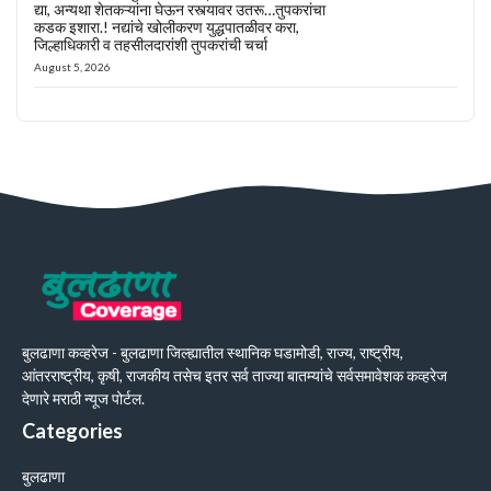
द्या, अन्यथा शेतकऱ्यांना घेऊन रस्त्यावर उतरू…तुपकरांचा
कडक इशारा.! नद्यांचे खोलीकरण युद्धपातळीवर करा,
जिल्हाधिकारी व तहसीलदारांशी तुपकरांची चर्चा
August 5, 2026
बुलढाणा कव्हरेज - बुलढाणा जिल्ह्यातील स्थानिक घडामोडी, राज्य, राष्ट्रीय,
आंतरराष्ट्रीय, कृषी, राजकीय तसेच इतर सर्व ताज्या बातम्यांचे सर्वसमावेशक कव्हरेज
देणारे मराठी न्यूज पोर्टल.
Categories
बुलढाणा