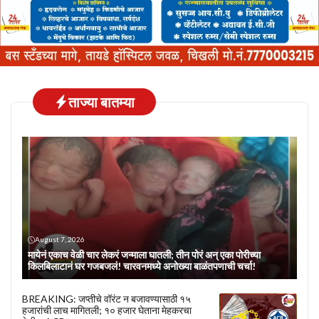
ताज्या बातम्या
August 7, 2026
मायेनं एकाच वेळी चार लेकरं जन्माला घातली; तीन पोरं अन् एका पोरीच्या
किलबिलाटानं घर गजबजलं! चारवनमध्ये अनोख्या बाळंतपणाची चर्चा!
BREAKING: जप्तीचे वॉरंट न बजावण्यासाठी १५
हजारांची लाच मागितली; १० हजार घेताना मेहकरचा