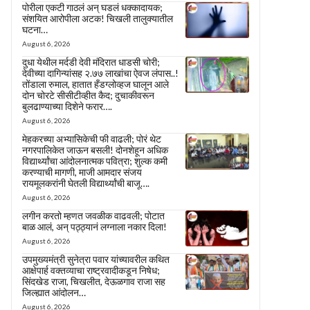
पोरीला एकटी गाठलं अन् घडलं धक्कादायक;
संशयित आरोपीला अटक! चिखली तालुक्यातील
घटना…
August 6, 2026
दुधा येथील मर्दडी देवी मंदिरात धाडसी चोरी;
देवीच्या दागिन्यांसह २.७७ लाखांचा ऐवज लंपास..!
तोंडाला रुमाल, हातात हँडग्लोव्हज घालून आले
दोन चोरटे सीसीटीव्हीत कैद; दुचाकीवरून
बुलढाण्याच्या दिशेने फरार….
August 6, 2026
मेहकरच्या अभ्यासिकेची फी वाढली; पोरं थेट
नगरपालिकेत जाऊन बसली! दोनशेहून अधिक
विद्यार्थ्यांचा आंदोलनात्मक पवित्रा; शुल्क कमी
करण्याची मागणी, माजी आमदार संजय
रायमूलकरांनी घेतली विद्यार्थ्यांची बाजू….
August 6, 2026
लगीन करतो म्हणत जवळीक वाढवली; पोटात
बाळ आलं, अन् पठ्ठ्यानं लग्नाला नकार दिला!
August 6, 2026
उपमुख्यमंत्री सुनेत्रा पवार यांच्यावरील कथित
आक्षेपार्ह वक्तव्याचा राष्ट्रवादीकडून निषेध;
सिंदखेड राजा, चिखलीत, देऊळगाव राजा सह
जिल्ह्यात आंदोलन…
August 6, 2026