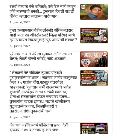
बकरी मेल्याचे पैसे मागितले; पैसे दिले नाही म्हणून
जीवे मारण्याची धमकी… दुसऱ्याच दिवशी पाडळी
शिंदेत म्हातारा रक्ताच्या थारोळ्यात!
August 6, 2026
पुन्हा एसआयआर मोहीम लांबली! अंतिम मतदार
यादी आता २७ ऑक्टोबरला! जिल्हा परिषद आणि
ग्रामपंचायत निवडणुकाही पुढे जाण्याची शक्यता?
August 5, 2026
प्रेमाच्या नावानं पोरीला भुलवलं, लगीन लाऊन
घेतलं; शेवटी पोरगी गरोदर, चौघे अडकले…
August 5, 2026
” शेतकरी नेते रविकांत तुपकर पोहचले
पूरग्रस्तांच्या बांधावर ! जळगाव जामोद तालुक्यात
केला १५ गावांचा दौरा,महसूल यंत्रणेला
खडसावले; ‘नुकसान कमी दाखवण्याचे आदेश
कुणाचे? आठवड्यात १०० टक्के मदत द्या,
अन्यथा शेतकऱ्यांना घेऊन रस्त्यावर उतरू…
तुपकरांचा कडक इशारा.! नद्यांचे खोलीकरण
युद्धपातळीवर करा, जिल्हाधिकारी व
तहसीलदारांशी तुपकरांची चर्चा
August 5, 2026
सिनगाव जहाँगीरमध्ये पोलिसांचा छापा; देशी
दारूच्या १४४ बाटल्यांसह कार जप्त….