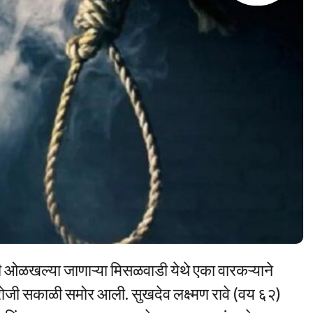
ी ओळखल्या जाणाऱ्या मिसळवाडी येथे एका वारकऱ्याने
ोजी सकाळी समोर आली. सुखदेव लक्ष्मण रावे (वय ६२)