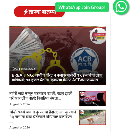
WhatsApp Join Group!
ताज्या बातम्या
August 6, 2026
BREAKING: जप्तीचे वॉरंट न बजावण्यासाठी १५ हजारांची लाच
मागितली; १० हजार घेताना मेहकरचा बेलीफ ACBच्या जाळ्यात….
माहेरी जाते म्हणून घराबाहेर पडली; रात्र झाली
घरी परतलीच नाही! विवाहिता बेपत्ता…
August 6, 2026
चांडोळमध्ये आवारा कुत्र्यांचा हैदोस; एका कुत्र्याने
१३ जणांना चावा घेतल्याने परिसरात वातावरण
….
August 6, 2026