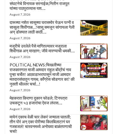
संघटनेचे विनायक सरनाईक,नितीन राजपूत
यांच्या पाठपुराव्यास यश….
August 7, 2026
दारूच्या नशेत सासूच्या घरासमोर येऊन पत्नी व
सासूला शिवीगाळ…!सासू समजून सांगायला गेली
अन् डोक्यात लाठी काठी….
August 7, 2026
मजुरीचे उरलेले पैसे मागितल्यावर मजुराला
शिवीगाळ अन् मारहाण; जीवे मारण्याची धमकी….
August 7, 2026
POLITICAL NEWS:चिखलीच्या
राजकारणात माजी आमदार राहुल बोंद्रेंचं नाव
पुन्हा चर्चेत! आठवडाभरापासून माजी आमदार
मतदारसंघातून गायब; काँग्रेस सोडणार का? की
नुसती थील्लर चर्चा…!
August 7, 2026
मेहकरात किराणा दुकान फोडले; टिनपत्रा
उचकटून ५३ हजारांचा ऐवज लंपास….
August 7, 2026
मायेनं एकाच वेळी चार लेकरं जन्माला घातली;
तीन पोरं अन् एका पोरीच्या किलबिलाटानं घर
गजबजलं! चारवनमध्ये अनोख्या बाळंतपणाची
चर्चा!