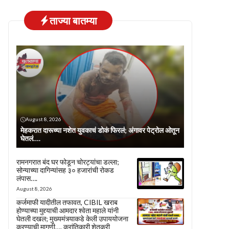
ताज्या बातम्या
August 8, 2026
मेहकरात दारूच्या नशेत युवकाचं डोकं फिरलं; अंगावर पेट्रोल ओतून
घेतलं….
रामनगरात बंद घर फोडून चोरट्यांचा डल्ला;
सोन्याच्या दागिन्यांसह ३० हजारांची रोकड
लंपास….
August 8, 2026
कर्जमाफी यादीतील तफावत, CIBIL खराब
होण्याच्या मुद्द्याची आमदार श्वेता महाले यांनी
घेतली दखल; मुख्यमंत्र्याकडे केली उपाययोजना
करण्याची मागणी…. क्रांतिकारी शेतकरी