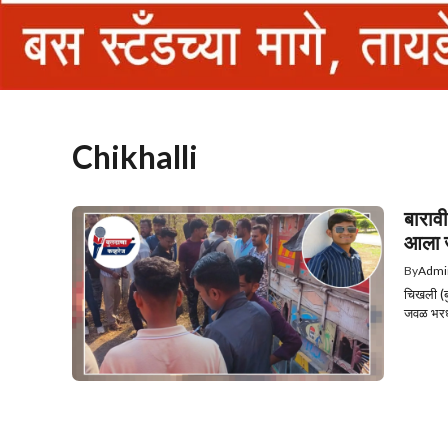
Chikhalli
बाराव
आला ज
By
Admi
चिखली (ब
जवळ भरधा