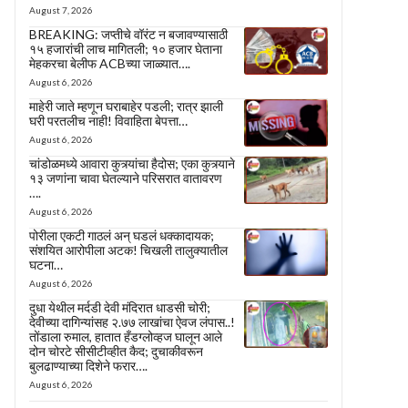
August 7, 2026
BREAKING: जप्तीचे वॉरंट न बजावण्यासाठी
१५ हजारांची लाच मागितली; १० हजार घेताना
मेहकरचा बेलीफ ACBच्या जाळ्यात….
August 6, 2026
माहेरी जाते म्हणून घराबाहेर पडली; रात्र झाली
घरी परतलीच नाही! विवाहिता बेपत्ता…
August 6, 2026
चांडोळमध्ये आवारा कुत्र्यांचा हैदोस; एका कुत्र्याने
१३ जणांना चावा घेतल्याने परिसरात वातावरण
….
August 6, 2026
पोरीला एकटी गाठलं अन् घडलं धक्कादायक;
संशयित आरोपीला अटक! चिखली तालुक्यातील
घटना…
August 6, 2026
दुधा येथील मर्दडी देवी मंदिरात धाडसी चोरी;
देवीच्या दागिन्यांसह २.७७ लाखांचा ऐवज लंपास..!
तोंडाला रुमाल, हातात हँडग्लोव्हज घालून आले
दोन चोरटे सीसीटीव्हीत कैद; दुचाकीवरून
बुलढाण्याच्या दिशेने फरार….
August 6, 2026