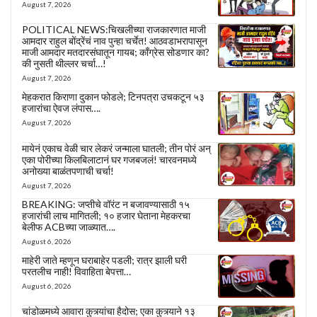
August 7, 2026
POLITICAL NEWS:चिखलीच्या राजकारणात माजी
आमदार राहुल बोंद्रेंचं नाव पुन्हा चर्चेत! आठवडाभरापासून
माजी आमदार मतदारसंघातून गायब; काँग्रेस सोडणार का?
की नुसती थील्लर चर्चा…!
August 7, 2026
मेहकरात किराणा दुकान फोडले; टिनपत्रा उचकटून ५३
हजारांचा ऐवज लंपास….
August 7, 2026
मायेनं एकाच वेळी चार लेकरं जन्माला घातली; तीन पोरं अन्
एका पोरीच्या किलबिलाटानं घर गजबजलं! चारवनमध्ये
अनोख्या बाळंतपणाची चर्चा!
August 7, 2026
BREAKING: जप्तीचे वॉरंट न बजावण्यासाठी १५
हजारांची लाच मागितली; १० हजार घेताना मेहकरचा
बेलीफ ACBच्या जाळ्यात….
August 6, 2026
माहेरी जाते म्हणून घराबाहेर पडली; रात्र झाली घरी
परतलीच नाही! विवाहिता बेपत्ता…
August 6, 2026
चांडोळमध्ये आवारा कुत्र्यांचा हैदोस; एका कुत्र्याने १३