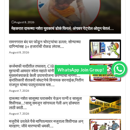
August 8, 2026
मेहकरात दारूच्या नशेत युवकाचं डोकं फिरलं; अंगावर पेट्रोल ओतून घेतलं….
रामनगरात बंद घर फोडून चोरट्यांचा डल्ला; सोन्याच्या
दागिन्यांसह ३० हजारांची रोकड लंपास….
August 8, 2026
कर्जमाफी यादीतील तफावत, CIBIL खराब होण्याच्या
WhatsApp Join Group!
मुद्द्याची आमदार श्वेता महाले यांनी घेतली दखल;
मुख्यमंत्र्याकडे केली उपाययोजना करण्याची मागणी….
क्रांतिकारी शेतकरी संघटनेचे विनायक सरनाईक,नितीन
राजपूत यांच्या पाठपुराव्यास यश….
August 7, 2026
दारूच्या नशेत सासूच्या घरासमोर येऊन पत्नी व सासूला
शिवीगाळ…!सासू समजून सांगायला गेली अन् डोक्यात
लाठी काठी….
August 7, 2026
मजुरीचे उरलेले पैसे मागितल्यावर मजुराला शिवीगाळ अन्
मारहाण; जीवे मारण्याची धमकी….