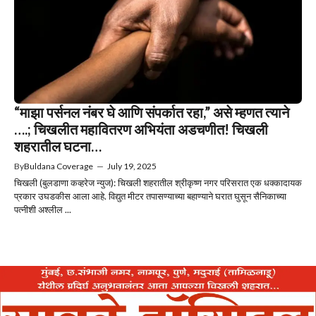
“माझा पर्सनल नंबर घे आणि संपर्कात रहा,” असे म्हणत त्याने
….; चिखलीत महावितरण अभियंता अडचणीत! चिखली
शहरातील घटना…
By
Buldana Coverage
—
July 19, 2025
चिखली (बुलडाणा कव्हरेज न्युज): चिखली शहरातील श्रीकृष्ण नगर परिसरात एक धक्कादायक
प्रकार उघडकीस आला आहे. विद्युत मीटर तपासण्याच्या बहाण्याने घरात घुसून सैनिकाच्या
पत्नीशी अश्लील ...