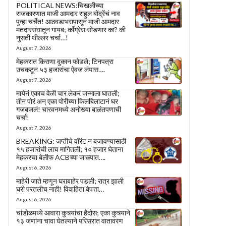
POLITICAL NEWS:चिखलीच्या
राजकारणात माजी आमदार राहुल बोंद्रेंचं नाव
पुन्हा चर्चेत! आठवडाभरापासून माजी आमदार
मतदारसंघातून गायब; काँग्रेस सोडणार का? की
नुसती थील्लर चर्चा…!
August 7, 2026
मेहकरात किराणा दुकान फोडले; टिनपत्रा
उचकटून ५३ हजारांचा ऐवज लंपास….
August 7, 2026
मायेनं एकाच वेळी चार लेकरं जन्माला घातली;
तीन पोरं अन् एका पोरीच्या किलबिलाटानं घर
गजबजलं! चारवनमध्ये अनोख्या बाळंतपणाची
चर्चा!
August 7, 2026
BREAKING: जप्तीचे वॉरंट न बजावण्यासाठी
१५ हजारांची लाच मागितली; १० हजार घेताना
मेहकरचा बेलीफ ACBच्या जाळ्यात….
August 6, 2026
माहेरी जाते म्हणून घराबाहेर पडली; रात्र झाली
घरी परतलीच नाही! विवाहिता बेपत्ता…
August 6, 2026
चांडोळमध्ये आवारा कुत्र्यांचा हैदोस; एका कुत्र्याने
१३ जणांना चावा घेतल्याने परिसरात वातावरण