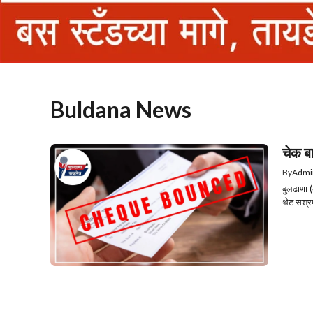
Buldana News
चेक ब
By
Admi
बुलढाणा 
थेट सश्र