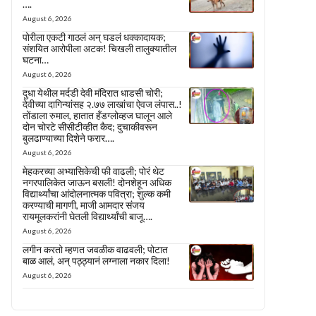
….
August 6, 2026
पोरीला एकटी गाठलं अन् घडलं धक्कादायक;
संशयित आरोपीला अटक! चिखली तालुक्यातील
घटना…
August 6, 2026
दुधा येथील मर्दडी देवी मंदिरात धाडसी चोरी;
देवीच्या दागिन्यांसह २.७७ लाखांचा ऐवज लंपास..!
तोंडाला रुमाल, हातात हँडग्लोव्हज घालून आले
दोन चोरटे सीसीटीव्हीत कैद; दुचाकीवरून
बुलढाण्याच्या दिशेने फरार….
August 6, 2026
मेहकरच्या अभ्यासिकेची फी वाढली; पोरं थेट
नगरपालिकेत जाऊन बसली! दोनशेहून अधिक
विद्यार्थ्यांचा आंदोलनात्मक पवित्रा; शुल्क कमी
करण्याची मागणी, माजी आमदार संजय
रायमूलकरांनी घेतली विद्यार्थ्यांची बाजू….
August 6, 2026
लगीन करतो म्हणत जवळीक वाढवली; पोटात
बाळ आलं, अन् पठ्ठ्यानं लग्नाला नकार दिला!
August 6, 2026