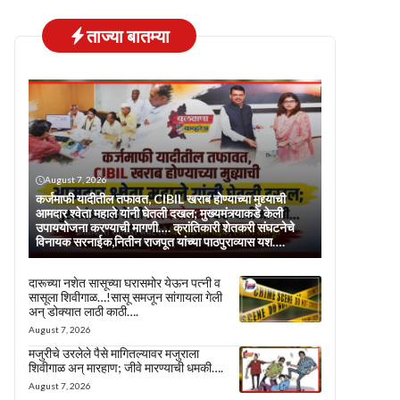
ताज्या बातम्या
August 7, 2026
कर्जमाफी यादीतील तफावत, CIBIL खराब होण्याच्या मुद्द्याची
आमदार श्वेता महाले यांनी घेतली दखल; मुख्यमंत्र्याकडे केली
उपाययोजना करण्याची मागणी…. क्रांतिकारी शेतकरी संघटनेचे
विनायक सरनाईक,नितीन राजपूत यांच्या पाठपुराव्यास यश….
दारूच्या नशेत सासूच्या घरासमोर येऊन पत्नी व
सासूला शिवीगाळ…!सासू समजून सांगायला गेली
अन् डोक्यात लाठी काठी….
August 7, 2026
मजुरीचे उरलेले पैसे मागितल्यावर मजुराला
शिवीगाळ अन् मारहाण; जीवे मारण्याची धमकी….
August 7, 2026