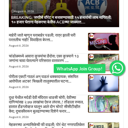
August 6, 2026
BREAKING: जप्तीचे वॉरंट न बजावण्यासाठी १५ हजारांची लाच मागितली;
१० हजार घेताना मेहकरचा बेलीफ ACBच्या जाळ्यात….
माहेरी जाते म्हणून घराबाहेर पडली; रात्र झाली घरी
परतलीच नाही! विवाहिता बेपत्ता…
August 6, 2026
चांडोळमध्ये आवारा कुत्र्यांचा हैदोस; एका कुत्र्याने १३
जणांना चावा घेतल्याने परिसरात वातावरण ….
August 6, 2026
WhatsApp Join Group!
पोरीला एकटी गाठलं अन् घडलं धक्कादायक; संशयित
आरोपीला अटक! चिखली तालुक्यातील घटना…
August 6, 2026
दुधा येथील मर्दडी देवी मंदिरात धाडसी चोरी; देवीच्या
दागिन्यांसह २.७७ लाखांचा ऐवज लंपास..! तोंडाला रुमाल,
हातात हँडग्लोव्हज घालून आले दोन चोरटे सीसीटीव्हीत
कैद; दुचाकीवरून बुलढाण्याच्या दिशेने फरार….
August 6, 2026
मेहकरच्या अभ्यासिकेची फी वाढली; पोरं थेट नगरपालिकेत