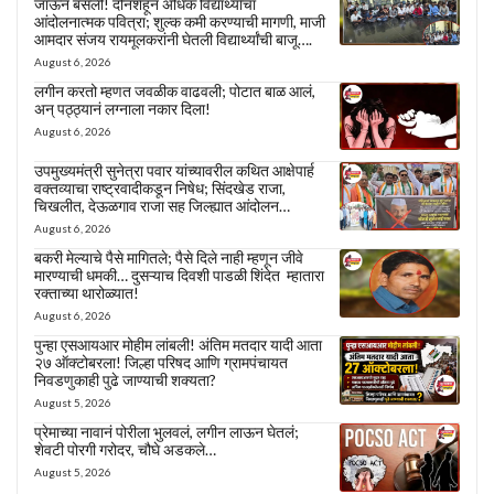
जाऊन बसली! दोनशेहून अधिक विद्यार्थ्यांचा
आंदोलनात्मक पवित्रा; शुल्क कमी करण्याची मागणी, माजी
आमदार संजय रायमूलकरांनी घेतली विद्यार्थ्यांची बाजू….
August 6, 2026
लगीन करतो म्हणत जवळीक वाढवली; पोटात बाळ आलं,
अन् पठ्ठ्यानं लग्नाला नकार दिला!
August 6, 2026
उपमुख्यमंत्री सुनेत्रा पवार यांच्यावरील कथित आक्षेपार्ह
वक्तव्याचा राष्ट्रवादीकडून निषेध; सिंदखेड राजा,
चिखलीत, देऊळगाव राजा सह जिल्ह्यात आंदोलन…
August 6, 2026
बकरी मेल्याचे पैसे मागितले; पैसे दिले नाही म्हणून जीवे
मारण्याची धमकी… दुसऱ्याच दिवशी पाडळी शिंदेत म्हातारा
रक्ताच्या थारोळ्यात!
August 6, 2026
पुन्हा एसआयआर मोहीम लांबली! अंतिम मतदार यादी आता
२७ ऑक्टोबरला! जिल्हा परिषद आणि ग्रामपंचायत
निवडणुकाही पुढे जाण्याची शक्यता?
August 5, 2026
प्रेमाच्या नावानं पोरीला भुलवलं, लगीन लाऊन घेतलं;
शेवटी पोरगी गरोदर, चौघे अडकले…
August 5, 2026