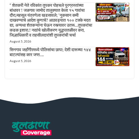
” शेतकरी नेते रविकांत तुपकर पोहचले पूरग्रस्तांच्या
बांधावर ! जळगाव जामोद तालुक्यात केला १५ गावांचा
दौरा,महसूल यंत्रणेला खडसावले; ‘नुकसान कमी
दाखवण्याचे आदेश कुणाचे? आठवड्यात १०० टक्के मदत
द्या, अन्यथा शेतकऱ्यांना घेऊन रस्त्यावर उतरू…तुपकरांचा
कडक इशारा.! नद्यांचे खोलीकरण युद्धपातळीवर करा,
जिल्हाधिकारी व तहसीलदारांशी तुपकरांची चर्चा
August 5, 2026
सिनगाव जहाँगीरमध्ये पोलिसांचा छापा; देशी दारूच्या १४४
बाटल्यांसह कार जप्त….
August 5, 2026