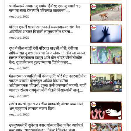
चांडोळमध्ये आवारा कुत्र्यांचा हैदोस; एका कुत्र्याने १३
जणांना चावा घेतल्याने परिसरात वातावरण ….
August 6, 2026
पोरीला एकटी गाठलं अन् घडलं धक्कादायक; संशयित
आरोपीला अटक! चिखली तालुक्यातील घटना…
August 6, 2026
दुधा येथील मर्दडी देवी मंदिरात धाडसी चोरी; देवीच्या
दागिन्यांसह २.७७ लाखांचा ऐवज लंपास..! तोंडाला रुमाल,
हातात हँडग्लोव्हज घालून आले दोन चोरटे सीसीटीव्हीत
कैद; दुचाकीवरून बुलढाण्याच्या दिशेने फरार….
August 6, 2026
मेहकरच्या अभ्यासिकेची फी वाढली; पोरं थेट नगरपालिकेत
जाऊन बसली! दोनशेहून अधिक विद्यार्थ्यांचा
आंदोलनात्मक पवित्रा; शुल्क कमी करण्याची मागणी, माजी
आमदार संजय रायमूलकरांनी घेतली विद्यार्थ्यांची बाजू….
August 6, 2026
लगीन करतो म्हणत जवळीक वाढवली; पोटात बाळ आलं,
अन् पठ्ठ्यानं लग्नाला नकार दिला!
August 6, 2026
उपमुख्यमंत्री सुनेत्रा पवार यांच्यावरील कथित आक्षेपार्ह
वक्तव्याचा राष्ट्रवादीकडून निषेध; सिंदखेड राजा,