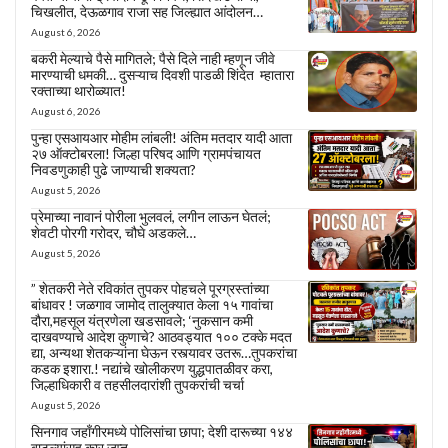
चिखलीत, देऊळगाव राजा सह जिल्ह्यात आंदोलन…
August 6, 2026
बकरी मेल्याचे पैसे मागितले; पैसे दिले नाही म्हणून जीवे
मारण्याची धमकी… दुसऱ्याच दिवशी पाडळी शिंदेत म्हातारा
रक्ताच्या थारोळ्यात!
August 6, 2026
पुन्हा एसआयआर मोहीम लांबली! अंतिम मतदार यादी आता
२७ ऑक्टोबरला! जिल्हा परिषद आणि ग्रामपंचायत
निवडणुकाही पुढे जाण्याची शक्यता?
August 5, 2026
प्रेमाच्या नावानं पोरीला भुलवलं, लगीन लाऊन घेतलं;
शेवटी पोरगी गरोदर, चौघे अडकले…
August 5, 2026
” शेतकरी नेते रविकांत तुपकर पोहचले पूरग्रस्तांच्या
बांधावर ! जळगाव जामोद तालुक्यात केला १५ गावांचा
दौरा,महसूल यंत्रणेला खडसावले; ‘नुकसान कमी
दाखवण्याचे आदेश कुणाचे? आठवड्यात १०० टक्के मदत
द्या, अन्यथा शेतकऱ्यांना घेऊन रस्त्यावर उतरू…तुपकरांचा
कडक इशारा.! नद्यांचे खोलीकरण युद्धपातळीवर करा,
जिल्हाधिकारी व तहसीलदारांशी तुपकरांची चर्चा
August 5, 2026
सिनगाव जहाँगीरमध्ये पोलिसांचा छापा; देशी दारूच्या १४४
बाटल्यांसह कार जप्त….