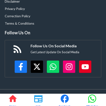
Disclaimer
Privacy Policy
Correction Policy
Terms & Conditions
Follow Us On
Follow Us On Social Media
Get Latest Update On Social Media
©
Buldanacoverage.com
• All rights reserved • Created by-
Rajdhanve.in
Mo. 8378908271
Home
Link
Facebook
WhatsApp