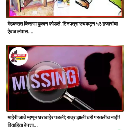
मेहकरात किराणा दुकान फोडले; टिनपत्रा उचकटून ५३ हजारांचा
ऐवज लंपास….
माहेरी जाते म्हणून घराबाहेर पडली; रात्र झाली घरी परतलीच नाही!
विवाहिता बेपत्ता…