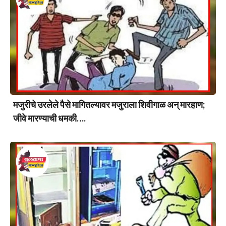
मजुरीचे उरलेले पैसे मागितल्यावर मजुराला शिवीगाळ अन् मारहाण;
जीवे मारण्याची धमकी….