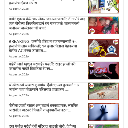
हजारांचा ऐवज लंपास….
August 7, 2026
मायेनं एकाच वेळी चार लेकरं जन्माला घातली; तीन पोरं अन्
एका पोरीच्या किलबिलाटानं घर गजबजलं! चारवनमध्ये
अनोख्या बाळंतपणाची चर्चा!
August 7, 2026
BREAKING: जप्तीचे वॉरंट न बजावण्यासाठी १५
हजारांची लाच मागितली; १० हजार घेताना मेहकरचा
बेलीफ ACBच्या जाळ्यात….
August 6, 2026
माहेरी जाते म्हणून घराबाहेर पडली; रात्र झाली घरी
परतलीच नाही! विवाहिता बेपत्ता…
August 6, 2026
चांडोळमध्ये आवारा कुत्र्यांचा हैदोस; एका कुत्र्याने १३
जणांना चावा घेतल्याने परिसरात वातावरण ….
August 6, 2026
पोरीला एकटी गाठलं अन् घडलं धक्कादायक; संशयित
आरोपीला अटक! चिखली तालुक्यातील घटना…
August 6, 2026
दुधा येथील मर्दडी देवी मंदिरात धाडसी चोरी; देवीच्या