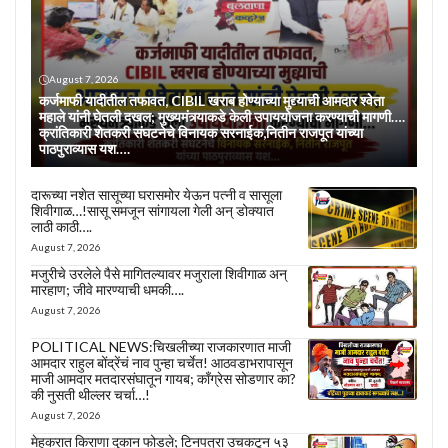
August 7, 2026
कर्जमाफी यादीतील तफावत, CIBIL खराब होण्याच्या मुद्द्याची आमदार श्वेता
महाले यांनी घेतली दखल; मुख्यमंत्र्याकडे केली उपाययोजना करण्याची मागणी….
क्रांतिकारी शेतकरी संघटनेचे विनायक सरनाईक,नितीन राजपूत यांच्या
पाठपुराव्यास यश….
दारूच्या नशेत सासूच्या घरासमोर येऊन पत्नी व सासूला
शिवीगाळ…!सासू समजून सांगायला गेली अन् डोक्यात
लाठी काठी….
August 7, 2026
मजुरीचे उरलेले पैसे मागितल्यावर मजुराला शिवीगाळ अन्
मारहाण; जीवे मारण्याची धमकी….
August 7, 2026
POLITICAL NEWS:चिखलीच्या राजकारणात माजी
आमदार राहुल बोंद्रेंचं नाव पुन्हा चर्चेत! आठवडाभरापासून
माजी आमदार मतदारसंघातून गायब; काँग्रेस सोडणार का?
की नुसती थील्लर चर्चा…!
August 7, 2026
मेहकरात किराणा दुकान फोडले; टिनपत्रा उचकटून ५३