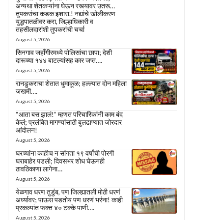
अन्यथा शेतकऱ्यांना घेऊन रस्त्यावर उतरू…
तुपकरांचा कडक इशारा.! नद्यांचे खोलीकरण
युद्धपातळीवर करा, जिल्हाधिकारी व
तहसीलदारांशी तुपकरांची चर्चा
August 5, 2026
सिनगाव जहाँगीरमध्ये पोलिसांचा छापा; देशी
दारूच्या १४४ बाटल्यांसह कार जप्त….
August 5, 2026
रानडुकराचा शेतात धुमाकूळ; हल्ल्यात दोन महिला
जखमी….
August 5, 2026
“आता बस झालं!” म्हणत परिचारिकांनी काम बंद
केलं; प्रलंबित मागण्यांसाठी बुलढाण्यात जोरदार
आंदोलन!
August 5, 2026
घरच्यांना काहीच न सांगता १९ वर्षांची पोरगी
घराबाहेर पडली; दिवसभर शोध घेऊनही
ठावठिकाणा लागेना…
August 5, 2026
येळगाव धरण तुडुंब, पण जिल्ह्यातली मोठी धरणं
अर्ध्यावर; पाऊस पडतोय पण धरणं भरंना! काही
प्रकल्पांत फक्त ४० टक्के पाणी….
August 5, 2026