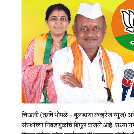
चिखली (ऋषि भोपळे – बुलडाणा कव्हरेज न्युज) अनेक
संस्थांच्या निवडणुकांचे बिगुल वाजले आहे. सध्य