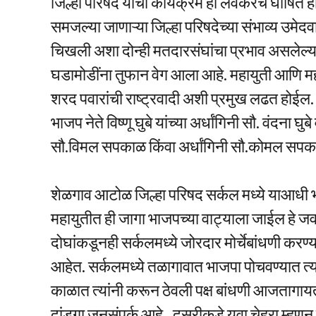
जिल्हा परिषद यांचा कार्यक्रम ही लवकरच घोषित हो
समजल्या जाणाऱ्या जिल्हा परिषदेच्या संभाव्य उमे
चिखली अशा दोन्ही मतदारसंघांचा प्रभाव असलेल्
घडामोडींना तुफान वेग आला आहे. महायुती आणि 
शरद पवारांची राष्ट्रवादी अशी प्रमुख लढत होईल. 
भाजप नेते विष्णू घुबे यांच्या अर्धांगिनी सौ. वंदना 
सौ.विमल सपकाळ किंवा अर्धांगिनी सौ.कोमल सपका
शेळगाव आटोळ जिल्हा परिषद सर्कल मध्ये याआधी भाज
महायुतीत ही जागा भाजपच्या वाट्याला जाईल हे जव
दोघांकडूनही सर्कलमध्ये जोरदार मोर्चेबांधणी करण्यात
आहेत. सर्कलमध्ये तळागावात भाजपा पोचवण्यात त्या
काळात त्यांनी करून ठेवली पक्ष बांधणी आजतागायत 
दांडगा जनसंपर्क आहे.. दुसरीकडे युवा चेहरा म्हण