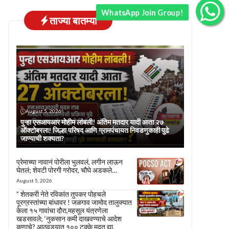
WhatsApp Join Group!
ताज्या बातम्या
August 5, 2026
पुन्हा एसआयआर मोहीम लांबली! अंतिम मतदार यादी आता २७
ऑक्टोबरला! जिल्हा परिषद आणि ग्रामपंचायत निवडणुकाही पुढे
जाण्याची शक्यता?
प्रेमाच्या नावानं पोरीला भुलवलं, लगीन लाऊन
घेतलं; शेवटी पोरगी गरोदर, चौघे अडकले…
August 5, 2026
” शेतकरी नेते रविकांत तुपकर पोहचले
पूरग्रस्तांच्या बांधावर ! जळगाव जामोद तालुक्यात
केला १५ गावांचा दौरा,महसूल यंत्रणेला
खडसावले; ‘नुकसान कमी दाखवण्याचे आदेश
कुणाचे? आठवड्यात १०० टक्के मदत द्या,