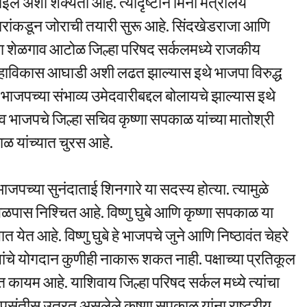
ईल अशी शक्यता आहे. त्यादृष्टीने मिनी मंत्रालय
दवारांकडून जोराची तयारी सुरू आहे. सिंदखेडराजा आणि
या शेळगाव आटोळ जिल्हा परिषद सर्कलमध्ये राजकीय
महाविकास आघाडी अशी लढत झाल्यास इथे भाजपा विरुद्ध
भाजपच्या संभाव्य उमेदवारीबद्दल बोलायचे झाल्यास इथे
घुबे व भाजपचे जिल्हा सचिव कृष्णा सपकाळ यांच्या मातोश्री
ळ यांच्यात चुरस आहे.
पच्या सुनंदाताई शिनगारे या सदस्य होत्या. त्यामुळे
ळपास निश्चित आहे. विष्णु घुबे आणि कृष्णा सपकाळ या
 येत आहे. विष्णु घुबे हे भाजपचे जुने आणि निष्ठावंत चेहरे
ंचे योगदान कुणीही नाकारू शकत नाही. पक्षाच्या प्रतिकूल
कायम आहे. याशिवाय जिल्हा परिषद सर्कल मध्ये त्यांचा
ून पसंतीस उतरत असलेले कृष्णा सपकाळ यांना राष्ट्रीय