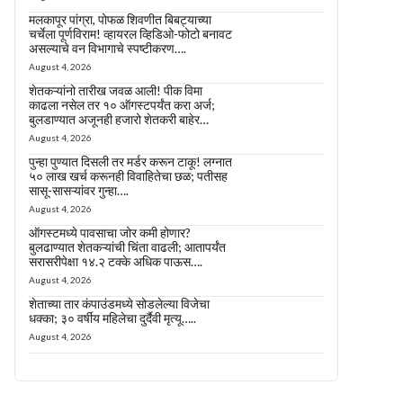
मलकापूर पांग्रा, पोफळ शिवणीत बिबट्याच्या
चर्चेला पूर्णविराम! व्हायरल व्हिडिओ-फोटो बनावट
असल्याचे वन विभागाचे स्पष्टीकरण….
August 4, 2026
शेतकऱ्यांनो तारीख जवळ आली! पीक विमा
काढला नसेल तर १० ऑगस्टपर्यंत करा अर्ज;
बुलडाण्यात अजूनही हजारो शेतकरी बाहेर…
August 4, 2026
पुन्हा पुण्यात दिसली तर मर्डर करून टाकू! लग्नात
५० लाख खर्च करूनही विवाहितेचा छळ; पतीसह
सासू-सासऱ्यांवर गुन्हा….
August 4, 2026
ऑगस्टमध्ये पावसाचा जोर कमी होणार?
बुलढाण्यात शेतकऱ्यांची चिंता वाढली; आतापर्यंत
सरासरीपेक्षा १४.२ टक्के अधिक पाऊस….
August 4, 2026
शेताच्या तार कंपाउंडमध्ये सोडलेल्या विजेचा
धक्का; ३० वर्षीय महिलेचा दुर्दैवी मृत्यू…..
August 4, 2026