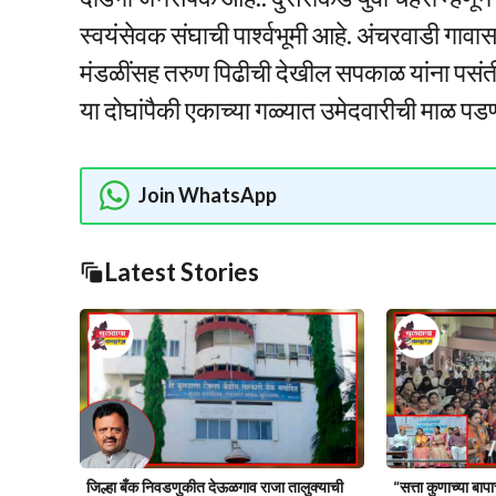
स्वयंसेवक संघाची पार्श्वभूमी आहे. अंचरवाडी गावासार
मंडळींसह तरुण पिढीची देखील सपकाळ यांना पसंती
या दोघांपैकी एकाच्या गळ्यात उमेदवारीची माळ प
Join WhatsApp
Latest Stories
जिल्हा बँक निवडणुकीत देऊळगाव राजा तालुक्याची
“सत्ता कुणाच्या बाप