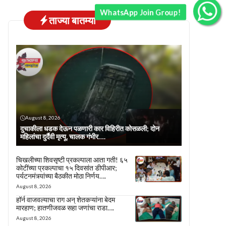
WhatsApp Join Group!
ताज्या बातम्या
August 8, 2026
दुचाकीला धडक देऊन पळणारी कार विहिरीत कोसळली; दोन
महिलांचा दुर्दैवी मृत्यू, चालक गंभीर….
चिखलीच्या शिवसृष्टी प्रकल्पाला आता गती! ६५
कोटींच्या प्रकल्पाचा १५ दिवसांत डीपीआर;
पर्यटनमंत्र्यांच्या बैठकीत मोठा निर्णय….
August 8, 2026
हॉर्न वाजवल्याचा राग अन् शेतकऱ्यांना बेदम
मारहाण; हातणीजवळ सहा जणांचा राडा….
August 8, 2026