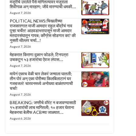
मजुरीचे उरलेले पैसे मागितल्यावर मजुराला
शिवीगाळ अन् मारहाण; जीवे मारण्याची धमकी….
August 7, 2026
POLITICAL NEWS:चिखलीच्या
राजकारणात माजी आमदार राहुल बोंद्रेंचं नाव
पुन्हा चर्चेत! आठवडाभरापासून माजी आमदार
मतदारसंघातून गायब; काँग्रेस सोडणार का? की
नुसती थील्लर चर्चा…!
August 7, 2026
मेहकरात किराणा दुकान फोडले; टिनपत्रा
उचकटून ५३ हजारांचा ऐवज लंपास….
August 7, 2026
मायेनं एकाच वेळी चार लेकरं जन्माला घातली;
तीन पोरं अन् एका पोरीच्या किलबिलाटानं घर
गजबजलं! चारवनमध्ये अनोख्या बाळंतपणाची
चर्चा!
August 7, 2026
BREAKING: जप्तीचे वॉरंट न बजावण्यासाठी
१५ हजारांची लाच मागितली; १० हजार घेताना
मेहकरचा बेलीफ ACBच्या जाळ्यात….
August 6, 2026