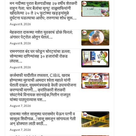
मन नदीच्या पुरात बैलगाडीसह २७ वर्षीय शेतकरी
वाहून गेला; चार बैलांचा मृत्यू! वाळूमाफियांनी
खोदलेल्या २० ते २५ फुटांच्या खड्ड्यांमुळे
दुर्घटना घडल्याचा आरोप; तरुणाचा शोध सुरू….
August 8, 2026
मेहकरात दारूच्या नशेत युवकाचं डोकं फिरलं;
अंगावर पेट्रोल ओतून घेतलं….
August 8, 2026
रामनगरात बंद घर फोडून चोरट्यांचा डल्ला;
सोन्याच्या दागिन्यांसह ३० हजारांची रोकड
लंपास….
August 8, 2026
कर्जमाफी यादीतील तफावत, CIBIL खराब
होण्याच्या मुद्द्याची आमदार श्वेता महाले यांनी
घेतली दखल; मुख्यमंत्र्याकडे केली उपाययोजना
करण्याची मागणी…. क्रांतिकारी शेतकरी
संघटनेचे विनायक सरनाईक,नितीन राजपूत
यांच्या पाठपुराव्यास यश….
August 7, 2026
दारूच्या नशेत सासूच्या घरासमोर येऊन पत्नी व
सासूला शिवीगाळ…!सासू समजून सांगायला गेली
अन् डोक्यात लाठी काठी….
August 7, 2026