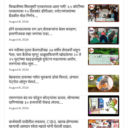
चिखलीच्या शिवसृष्टी प्रकल्पाला आता गती! ६५ कोटींच्या
प्रकल्पाचा १५ दिवसांत डीपीआर; पर्यटनमंत्र्यांच्या
बैठकीत मोठा निर्णय….
August 8, 2026
हॉर्न वाजवल्याचा राग अन् शेतकऱ्यांना बेदम मारहाण;
हातणीजवळ सहा जणांचा राडा….
August 8, 2026
मन नदीच्या पुरात बैलगाडीसह २७ वर्षीय शेतकरी वाहून
गेला; चार बैलांचा मृत्यू! वाळूमाफियांनी खोदलेल्या २० ते
२५ फुटांच्या खड्ड्यांमुळे दुर्घटना घडल्याचा आरोप;
तरुणाचा शोध सुरू….
August 8, 2026
मेहकरात दारूच्या नशेत युवकाचं डोकं फिरलं; अंगावर
पेट्रोल ओतून घेतलं….
August 8, 2026
रामनगरात बंद घर फोडून चोरट्यांचा डल्ला; सोन्याच्या
दागिन्यांसह ३० हजारांची रोकड लंपास….
August 8, 2026
कर्जमाफी यादीतील तफावत, CIBIL खराब होण्याच्या
मुद्द्याची आमदार श्वेता महाले यांनी घेतली दखल;