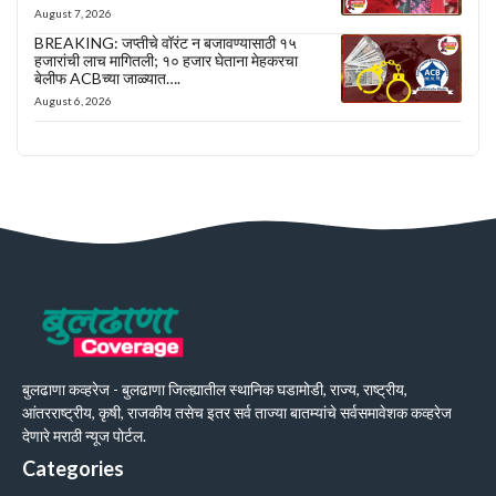
August 7, 2026
BREAKING: जप्तीचे वॉरंट न बजावण्यासाठी १५
हजारांची लाच मागितली; १० हजार घेताना मेहकरचा
बेलीफ ACBच्या जाळ्यात….
August 6, 2026
बुलढाणा कव्हरेज - बुलढाणा जिल्ह्यातील स्थानिक घडामोडी, राज्य, राष्ट्रीय,
आंतरराष्ट्रीय, कृषी, राजकीय तसेच इतर सर्व ताज्या बातम्यांचे सर्वसमावेशक कव्हरेज
देणारे मराठी न्यूज पोर्टल.
Categories