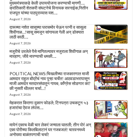
मुख्यमंत्र्याकडे केली उपाययोजना करण्याची मागणी….
क्रांतिकारी शेतकरी संघटनेचे विनायक सरनाईक,नितीन
राजपूत यांच्या पाठपुराव्यास यश….
August 7, 2026
दारूच्या नशेत सासूच्या घरासमोर येऊन पत्नी व सासूला
शिवीगाळ…!सासू समजून सांगायला गेली अन् डोक्यात
लाठी काठी….
August 7, 2026
मजुरीचे उरलेले पैसे मागितल्यावर मजुराला शिवीगाळ अन्
मारहाण; जीवे मारण्याची धमकी….
August 7, 2026
POLITICAL NEWS:चिखलीच्या राजकारणात माजी
आमदार राहुल बोंद्रेंचं नाव पुन्हा चर्चेत! आठवडाभरापासून
माजी आमदार मतदारसंघातून गायब; काँग्रेस सोडणार का?
की नुसती थील्लर चर्चा…!
August 7, 2026
मेहकरात किराणा दुकान फोडले; टिनपत्रा उचकटून ५३
हजारांचा ऐवज लंपास….
August 7, 2026
मायेनं एकाच वेळी चार लेकरं जन्माला घातली; तीन पोरं अन्
एका पोरीच्या किलबिलाटानं घर गजबजलं! चारवनमध्ये
अनोख्या बाळंतपणाची चर्चा!