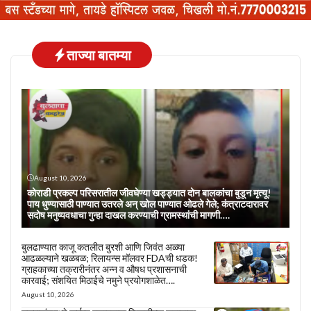
ताज्या बातम्या
August 10, 2026
कोराडी प्रकल्प परिसरातील जीवघेण्या खड्ड्यात दोन बालकांचा बुडून मृत्यू!
पाय धुण्यासाठी पाण्यात उतरले अन् खोल पाण्यात ओढले गेले; कंत्राटदारावर
सदोष मनुष्यवधाचा गुन्हा दाखल करण्याची ग्रामस्थांची मागणी….
बुलढाण्यात काजू कतलीत बुरशी आणि जिवंत अळ्या
आढळल्याने खळबळ; रिलायन्स मॉलवर FDAची धडक!
ग्राहकाच्या तक्रारीनंतर अन्न व औषध प्रशासनाची
कारवाई; संशयित मिठाईचे नमुने प्रयोगशाळेत….
August 10, 2026