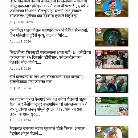
उत्तराखंडमध्ये कर्तव्य बजावताना चिखलीच्या जवानाचा
मृत्यू; हवालदार हरिदास कापसे यांना वीरमरण! ३६ वर्षीय
जवानाच्या निधनाने शेलसूरसह चिखली तालुक्यावर
शोककळा; मुलीच्या वाढदिवशीच हरपले पितृछत्र…
August 10, 2026
दुचाकीला धडक देऊन पळणारी कार विहिरीत कोसळली;
दोन महिलांचा दुर्दैवी मृत्यू, चालक गंभीर….
August 8, 2026
चिखलीच्या शिवसृष्टी प्रकल्पाला आता गती! ६५ कोटींच्या
प्रकल्पाचा १५ दिवसांत डीपीआर; पर्यटनमंत्र्यांच्या
बैठकीत मोठा निर्णय….
August 8, 2026
हॉर्न वाजवल्याचा राग अन् शेतकऱ्यांना बेदम मारहाण;
हातणीजवळ सहा जणांचा राडा….
August 8, 2026
मन नदीच्या पुरात बैलगाडीसह २७ वर्षीय शेतकरी वाहून
गेला; चार बैलांचा मृत्यू! वाळूमाफियांनी खोदलेल्या २० ते
२५ फुटांच्या खड्ड्यांमुळे दुर्घटना घडल्याचा आरोप;
तरुणाचा शोध सुरू….
August 8, 2026
मेहकरात दारूच्या नशेत युवकाचं डोकं फिरलं; अंगावर
पेट्रोल ओतून घेतलं….