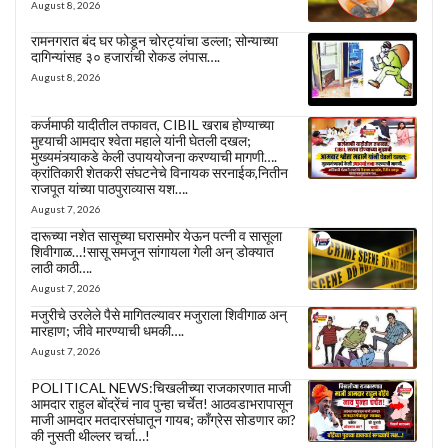
August 8, 2026
रामनगरात बंद घर फोडून चोरट्यांचा डल्ला; सोन्याच्या
दागिन्यांसह ३० हजारांची रोकड लंपास….
August 8, 2026
कर्जमाफी यादीतील तफावत, CIBIL खराब होण्याच्या
मुद्द्याची आमदार श्वेता महाले यांनी घेतली दखल;
मुख्यमंत्र्याकडे केली उपाययोजना करण्याची मागणी….
क्रांतिकारी शेतकरी संघटनेचे विनायक सरनाईक,नितीन
राजपूत यांच्या पाठपुराव्यास यश….
August 7, 2026
दारूच्या नशेत सासूच्या घरासमोर येऊन पत्नी व सासूला
शिवीगाळ…!सासू समजून सांगायला गेली अन् डोक्यात
लाठी काठी….
August 7, 2026
मजुरीचे उरलेले पैसे मागितल्यावर मजुराला शिवीगाळ अन्
मारहाण; जीवे मारण्याची धमकी….
August 7, 2026
POLITICAL NEWS:चिखलीच्या राजकारणात माजी
आमदार राहुल बोंद्रेंचं नाव पुन्हा चर्चेत! आठवडाभरापासून
माजी आमदार मतदारसंघातून गायब; काँग्रेस सोडणार का?
की नुसती थील्लर चर्चा…!