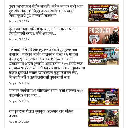
पुन्हा एसआयआर मोहीम लांबली! अंतिम मतदार यादी आता
२७ ऑक्टोबरला! जिल्हा परिषद आणि ग्रामपंचायत
निवडणुकाही पुढे जाण्याची शक्यता?
August 5, 2026
प्रेमाच्या नावानं पोरीला भुलवलं, लगीन लाऊन घेतलं;
शेवटी पोरगी गरोदर, चौघे अडकले…
August 5, 2026
” शेतकरी नेते रविकांत तुपकर पोहचले पूरग्रस्तांच्या
बांधावर ! जळगाव जामोद तालुक्यात केला १५ गावांचा
दौरा,महसूल यंत्रणेला खडसावले; ‘नुकसान कमी
दाखवण्याचे आदेश कुणाचे? आठवड्यात १०० टक्के मदत
द्या, अन्यथा शेतकऱ्यांना घेऊन रस्त्यावर उतरू…तुपकरांचा
कडक इशारा.! नद्यांचे खोलीकरण युद्धपातळीवर करा,
जिल्हाधिकारी व तहसीलदारांशी तुपकरांची चर्चा
August 5, 2026
सिनगाव जहाँगीरमध्ये पोलिसांचा छापा; देशी दारूच्या १४४
बाटल्यांसह कार जप्त….
August 5, 2026
रानडुकराचा शेतात धुमाकूळ; हल्ल्यात दोन महिला
जखमी….
August 5, 2026