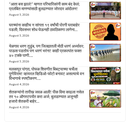
“आता बस झालं!” म्हणत परिचारिकांनी काम बंद केलं;
प्रलंबित मागण्यांसाठी बुलढाण्यात जोरदार आंदोलन!
August 5, 2026
घरच्यांना काहीच न सांगता १९ वर्षांची पोरगी घराबाहेर
पडली; दिवसभर शोध घेऊनही ठावठिकाणा लागेना…
August 5, 2026
येळगाव धरण तुडुंब, पण जिल्ह्यातली मोठी धरणं अर्ध्यावर;
पाऊस पडतोय पण धरणं भरंना! काही प्रकल्पांत फक्त
४० टक्के पाणी….
August 5, 2026
मलकापूर पांग्रा, पोफळ शिवणीत बिबट्याच्या चर्चेला
पूर्णविराम! व्हायरल व्हिडिओ-फोटो बनावट असल्याचे वन
विभागाचे स्पष्टीकरण….
August 4, 2026
शेतकऱ्यांनो तारीख जवळ आली! पीक विमा काढला नसेल
तर १० ऑगस्टपर्यंत करा अर्ज; बुलडाण्यात अजूनही
हजारो शेतकरी बाहेर…
August 4, 2026