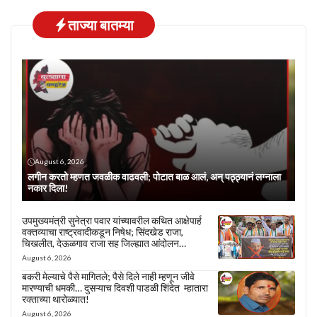
ताज्या बातम्या
August 6, 2026
लगीन करतो म्हणत जवळीक वाढवली; पोटात बाळ आलं, अन् पठ्ठ्यानं लग्नाला
नकार दिला!
उपमुख्यमंत्री सुनेत्रा पवार यांच्यावरील कथित आक्षेपार्ह
वक्तव्याचा राष्ट्रवादीकडून निषेध; सिंदखेड राजा,
चिखलीत, देऊळगाव राजा सह जिल्ह्यात आंदोलन…
August 6, 2026
बकरी मेल्याचे पैसे मागितले; पैसे दिले नाही म्हणून जीवे
मारण्याची धमकी… दुसऱ्याच दिवशी पाडळी शिंदेत म्हातारा
रक्ताच्या थारोळ्यात!
August 6, 2026