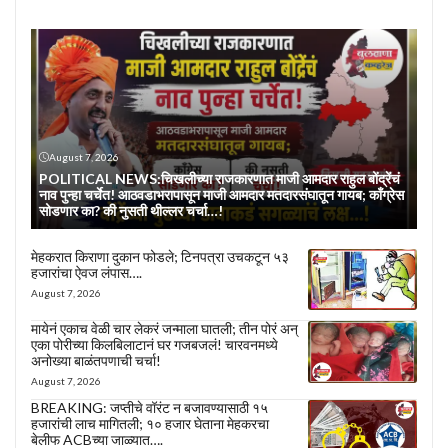
August 7, 2026
POLITICAL NEWS:चिखलीच्या राजकारणात माजी आमदार राहुल बोंद्रेंचं
नाव पुन्हा चर्चेत! आठवडाभरापासून माजी आमदार मतदारसंघातून गायब; काँग्रेस
सोडणार का? की नुसती थील्लर चर्चा…!
मेहकरात किराणा दुकान फोडले; टिनपत्रा उचकटून ५३
हजारांचा ऐवज लंपास….
August 7, 2026
मायेनं एकाच वेळी चार लेकरं जन्माला घातली; तीन पोरं अन्
एका पोरीच्या किलबिलाटानं घर गजबजलं! चारवनमध्ये
अनोख्या बाळंतपणाची चर्चा!
August 7, 2026
BREAKING: जप्तीचे वॉरंट न बजावण्यासाठी १५
हजारांची लाच मागितली; १० हजार घेताना मेहकरचा
बेलीफ ACBच्या जाळ्यात….