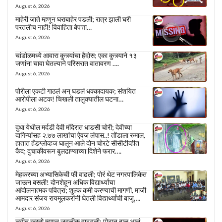
August 6, 2026
माहेरी जाते म्हणून घराबाहेर पडली; रात्र झाली घरी
परतलीच नाही! विवाहिता बेपत्ता…
August 6, 2026
चांडोळमध्ये आवारा कुत्र्यांचा हैदोस; एका कुत्र्याने १३
जणांना चावा घेतल्याने परिसरात वातावरण ….
August 6, 2026
पोरीला एकटी गाठलं अन् घडलं धक्कादायक; संशयित
आरोपीला अटक! चिखली तालुक्यातील घटना…
August 6, 2026
दुधा येथील मर्दडी देवी मंदिरात धाडसी चोरी; देवीच्या
दागिन्यांसह २.७७ लाखांचा ऐवज लंपास..! तोंडाला रुमाल,
हातात हँडग्लोव्हज घालून आले दोन चोरटे सीसीटीव्हीत
कैद; दुचाकीवरून बुलढाण्याच्या दिशेने फरार….
August 6, 2026
मेहकरच्या अभ्यासिकेची फी वाढली; पोरं थेट नगरपालिकेत
जाऊन बसली! दोनशेहून अधिक विद्यार्थ्यांचा
आंदोलनात्मक पवित्रा; शुल्क कमी करण्याची मागणी, माजी
आमदार संजय रायमूलकरांनी घेतली विद्यार्थ्यांची बाजू….
August 6, 2026
लगीन करतो म्हणत जवळीक वाढवली; पोटात बाळ आलं,