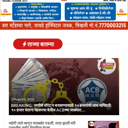
ताज्या बातम्या
August 6, 2026
BREAKING: जप्तीचे वॉरंट न बजावण्यासाठी १५ हजारांची लाच मागितली;
१० हजार घेताना मेहकरचा बेलीफ ACBच्या जाळ्यात….
माहेरी जाते म्हणून घराबाहेर पडली; रात्र झाली घरी
परतलीच नाही! विवाहिता बेपत्ता…