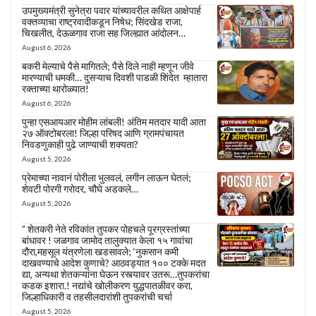
उपमुख्यमंत्री सुनेत्रा पवार यांच्यावरील कथित आक्षेपार्ह
वक्तव्याचा राष्ट्रवादीकडून निषेध; सिंदखेड राजा,
चिखलीत, देऊळगाव राजा सह जिल्ह्यात आंदोलन…
August 6, 2026
बकरी मेल्याचे पैसे मागितले; पैसे दिले नाही म्हणून जीवे
मारण्याची धमकी… दुसऱ्याच दिवशी पाडळी शिंदेत म्हातारा
रक्ताच्या थारोळ्यात!
August 6, 2026
पुन्हा एसआयआर मोहीम लांबली! अंतिम मतदार यादी आता
२७ ऑक्टोबरला! जिल्हा परिषद आणि ग्रामपंचायत
निवडणुकाही पुढे जाण्याची शक्यता?
August 5, 2026
प्रेमाच्या नावानं पोरीला भुलवलं, लगीन लाऊन घेतलं;
शेवटी पोरगी गरोदर, चौघे अडकले…
August 5, 2026
” शेतकरी नेते रविकांत तुपकर पोहचले पूरग्रस्तांच्या
बांधावर ! जळगाव जामोद तालुक्यात केला १५ गावांचा
दौरा,महसूल यंत्रणेला खडसावले; ‘नुकसान कमी
दाखवण्याचे आदेश कुणाचे? आठवड्यात १०० टक्के मदत
द्या, अन्यथा शेतकऱ्यांना घेऊन रस्त्यावर उतरू…तुपकरांचा
कडक इशारा.! नद्यांचे खोलीकरण युद्धपातळीवर करा,
जिल्हाधिकारी व तहसीलदारांशी तुपकरांची चर्चा
August 5, 2026