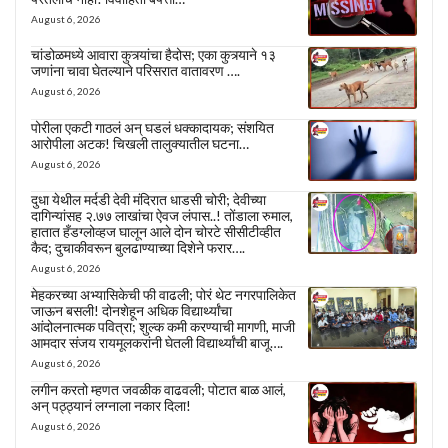
August 6, 2026
चांडोळमध्ये आवारा कुत्र्यांचा हैदोस; एका कुत्र्याने १३
जणांना चावा घेतल्याने परिसरात वातावरण ….
August 6, 2026
पोरीला एकटी गाठलं अन् घडलं धक्कादायक; संशयित
आरोपीला अटक! चिखली तालुक्यातील घटना…
August 6, 2026
दुधा येथील मर्दडी देवी मंदिरात धाडसी चोरी; देवीच्या
दागिन्यांसह २.७७ लाखांचा ऐवज लंपास..! तोंडाला रुमाल,
हातात हँडग्लोव्हज घालून आले दोन चोरटे सीसीटीव्हीत
कैद; दुचाकीवरून बुलढाण्याच्या दिशेने फरार….
August 6, 2026
मेहकरच्या अभ्यासिकेची फी वाढली; पोरं थेट नगरपालिकेत
जाऊन बसली! दोनशेहून अधिक विद्यार्थ्यांचा
आंदोलनात्मक पवित्रा; शुल्क कमी करण्याची मागणी, माजी
आमदार संजय रायमूलकरांनी घेतली विद्यार्थ्यांची बाजू….
August 6, 2026
लगीन करतो म्हणत जवळीक वाढवली; पोटात बाळ आलं,
अन् पठ्ठ्यानं लग्नाला नकार दिला!
August 6, 2026