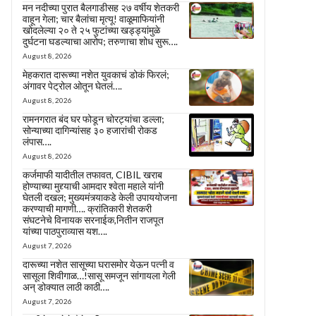
मन नदीच्या पुरात बैलगाडीसह २७ वर्षीय शेतकरी
वाहून गेला; चार बैलांचा मृत्यू! वाळूमाफियांनी
खोदलेल्या २० ते २५ फुटांच्या खड्ड्यांमुळे
दुर्घटना घडल्याचा आरोप; तरुणाचा शोध सुरू….
August 8, 2026
मेहकरात दारूच्या नशेत युवकाचं डोकं फिरलं;
अंगावर पेट्रोल ओतून घेतलं….
August 8, 2026
रामनगरात बंद घर फोडून चोरट्यांचा डल्ला;
सोन्याच्या दागिन्यांसह ३० हजारांची रोकड
लंपास….
August 8, 2026
कर्जमाफी यादीतील तफावत, CIBIL खराब
होण्याच्या मुद्द्याची आमदार श्वेता महाले यांनी
घेतली दखल; मुख्यमंत्र्याकडे केली उपाययोजना
करण्याची मागणी…. क्रांतिकारी शेतकरी
संघटनेचे विनायक सरनाईक,नितीन राजपूत
यांच्या पाठपुराव्यास यश….
August 7, 2026
दारूच्या नशेत सासूच्या घरासमोर येऊन पत्नी व
सासूला शिवीगाळ…!सासू समजून सांगायला गेली
अन् डोक्यात लाठी काठी….
August 7, 2026