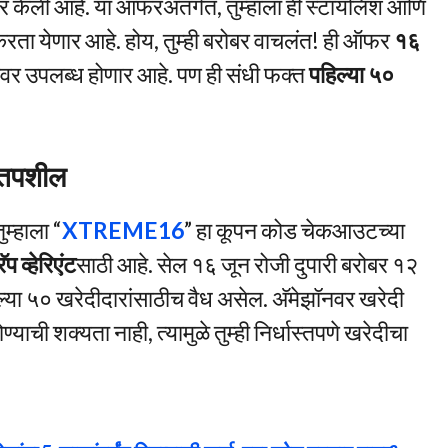
ेली आहे. या ऑफरअंतर्गत, तुम्हाला ही स्टायलिश आणि
रता येणार आहे. होय, तुम्ही बरोबर वाचलंत! ही ऑफर
१६
ॉनवर उपलब्ध होणार आहे. पण ही संधी फक्त
पहिल्या ५०
तपशील
म्हाला “
XTREME16
” हा कूपन कोड चेकआउटच्या
प व्हेरिएंट
साठी आहे. सेल १६ जून रोजी दुपारी बरोबर १२
िल्या ५० खरेदीदारांसाठीच वैध असेल. अ‍ॅमेझॉनवर खरेदी
्याची शक्यता नाही, त्यामुळे तुम्ही निर्धास्तपणे खरेदीचा