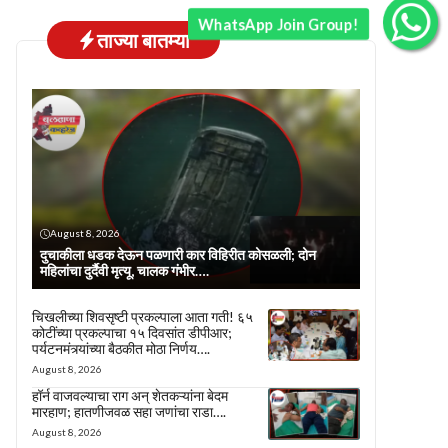
WhatsApp Join Group!
ताज्या बातम्या
August 8, 2026
दुचाकीला धडक देऊन पळणारी कार विहिरीत कोसळली; दोन
महिलांचा दुर्दैवी मृत्यू, चालक गंभीर….
चिखलीच्या शिवसृष्टी प्रकल्पाला आता गती! ६५
कोटींच्या प्रकल्पाचा १५ दिवसांत डीपीआर;
पर्यटनमंत्र्यांच्या बैठकीत मोठा निर्णय….
August 8, 2026
हॉर्न वाजवल्याचा राग अन् शेतकऱ्यांना बेदम
मारहाण; हातणीजवळ सहा जणांचा राडा….
August 8, 2026