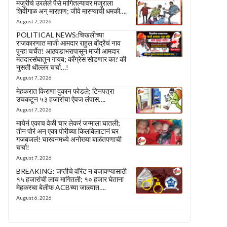
मजुरीचे उरलेले पैसे मागितल्यावर मजुराला
शिवीगाळ अन् मारहाण; जीवे मारण्याची धमकी….
August 7, 2026
POLITICAL NEWS:चिखलीच्या
राजकारणात माजी आमदार राहुल बोंद्रेंचं नाव
पुन्हा चर्चेत! आठवडाभरापासून माजी आमदार
मतदारसंघातून गायब; काँग्रेस सोडणार का? की
नुसती थील्लर चर्चा…!
August 7, 2026
मेहकरात किराणा दुकान फोडले; टिनपत्रा
उचकटून ५३ हजारांचा ऐवज लंपास….
August 7, 2026
मायेनं एकाच वेळी चार लेकरं जन्माला घातली;
तीन पोरं अन् एका पोरीच्या किलबिलाटानं घर
गजबजलं! चारवनमध्ये अनोख्या बाळंतपणाची
चर्चा!
August 7, 2026
BREAKING: जप्तीचे वॉरंट न बजावण्यासाठी
१५ हजारांची लाच मागितली; १० हजार घेताना
मेहकरचा बेलीफ ACBच्या जाळ्यात….
August 6, 2026