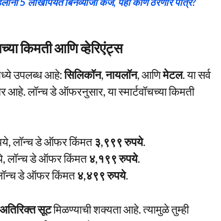
ना 5 लाखांपर्यंत बिनव्याजी कर्ज, पहा कोण ठरणार पात्र?
ा किमती आणि व्हेरिएंट्स
मध्ये उपलब्ध आहे:
सिलिकॉन
,
नायलॉन
, आणि
मेटल
. या सर्व
र आहे. लॉन्च डे ऑफरनुसार, या स्मार्टवॉचच्या किमती
पये, लॉन्च डे ऑफर किंमत
३,९९९ रुपये
.
ये, लॉन्च डे ऑफर किंमत
४,१९९ रुपये
.
 लॉन्च डे ऑफर किंमत
४,४९९ रुपये
.
 अतिरिक्त सूट
मिळण्याची शक्यता आहे. त्यामुळे तुम्ही