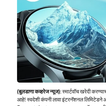
(बुलडाणा कव्हरेज न्यूज):
स्मार्टवॉच खरेदी करण्य
आहे! स्वदेशी कंपनी लावा इंटरनॅशनल लिमिटेडने आ