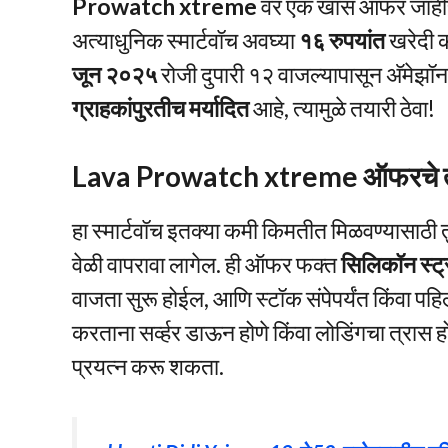
Prowatch xtreme
वर एक खास ऑफर जाहीर क
अत्याधुनिक स्मार्टवॉच अवघ्या
१६ रुपयांत
खरेदी क
जून २०२५
रोजी दुपारी १२ वाजल्यापासून अ‍ॅमेझ
ग्राहकांपुरतीच मर्यादित
आहे, त्यामुळे तयारी ठेवा!
Lava Prowatch xtreme ऑफरचे 
हा स्मार्टवॉच इतक्या कमी किमतीत मिळवण्यासाठी तु
वेळी वापरावा लागेल. ही ऑफर फक्त
सिलिकॉन स्ट्रॅ
वाजता सुरू होईल, आणि स्टॉक संपेपर्यंत किंवा पह
करताना सर्व्हर डाऊन होणे किंवा लोडिंगचा त्रास होण
प्रयत्न करू शकता.