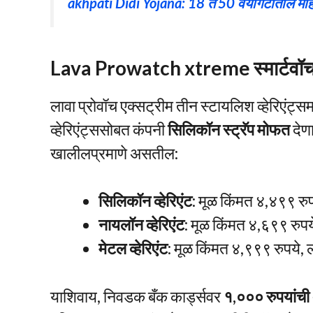
akhpati Didi Yojana: 18 ते 50 वयोगटातील महिलां
Lava Prowatch xtreme स्मार्टवॉचच्य
लावा प्रोवॉच एक्सट्रीम तीन स्टायलिश व्हेरिएंट्स
व्हेरिएंट्ससोबत कंपनी
सिलिकॉन स्ट्रॅप मोफत
देणा
खालीलप्रमाणे असतील:
सिलिकॉन व्हेरिएंट
: मूळ किंमत ४,४९९ रु
नायलॉन व्हेरिएंट
: मूळ किंमत ४,६९९ रुप
मेटल व्हेरिएंट
: मूळ किंमत ४,९९९ रुपये,
याशिवाय, निवडक बँक कार्ड्सवर
१,००० रुपयांची