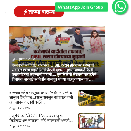
WhatsApp Join Group!
ताज्या बातम्या
August 7, 2026
कर्जमाफी यादीतील तफावत, CIBIL खराब होण्याच्या मुद्द्याची
आमदार श्वेता महाले यांनी घेतली दखल; मुख्यमंत्र्याकडे केली
उपाययोजना करण्याची मागणी…. क्रांतिकारी शेतकरी संघटनेचे
विनायक सरनाईक,नितीन राजपूत यांच्या पाठपुराव्यास यश….
दारूच्या नशेत सासूच्या घरासमोर येऊन पत्नी व
सासूला शिवीगाळ…!सासू समजून सांगायला गेली
अन् डोक्यात लाठी काठी….
August 7, 2026
मजुरीचे उरलेले पैसे मागितल्यावर मजुराला
शिवीगाळ अन् मारहाण; जीवे मारण्याची धमकी….
August 7, 2026