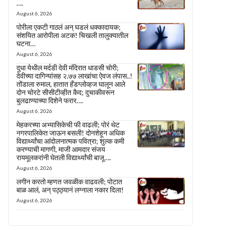
….
August 6, 2026
पोरीला एकटी गाठलं अन् घडलं धक्कादायक;
संशयित आरोपीला अटक! चिखली तालुक्यातील
घटना…
August 6, 2026
दुधा येथील मर्दडी देवी मंदिरात धाडसी चोरी;
देवीच्या दागिन्यांसह २.७७ लाखांचा ऐवज लंपास..!
तोंडाला रुमाल, हातात हँडग्लोव्हज घालून आले
दोन चोरटे सीसीटीव्हीत कैद; दुचाकीवरून
बुलढाण्याच्या दिशेने फरार….
August 6, 2026
मेहकरच्या अभ्यासिकेची फी वाढली; पोरं थेट
नगरपालिकेत जाऊन बसली! दोनशेहून अधिक
विद्यार्थ्यांचा आंदोलनात्मक पवित्रा; शुल्क कमी
करण्याची मागणी, माजी आमदार संजय
रायमूलकरांनी घेतली विद्यार्थ्यांची बाजू….
August 6, 2026
लगीन करतो म्हणत जवळीक वाढवली; पोटात
बाळ आलं, अन् पठ्ठ्यानं लग्नाला नकार दिला!
August 6, 2026